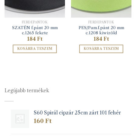
FERDEPÁNTOK
FERDEPÁNTOK
SZATÉN f.pánt 20 mm
PES/Pam.f.pánt 20 mm
c.1265 fekete
c.1208 kiwizöld
184
Ft
184
Ft
KOSÁRBA TESZEM
KOSÁRBA TESZEM
Legújabb termékek
S60 Spirál cipzár 25cm zárt 101 fehér
160
Ft