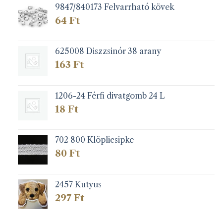
9847/840173 Felvarrható kövek
64
Ft
625008 Diszzsinór 38 arany
163
Ft
1206-24 Férfi divatgomb 24 L
18
Ft
702 800 Klöplicsipke
80
Ft
2457 Kutyus
297
Ft