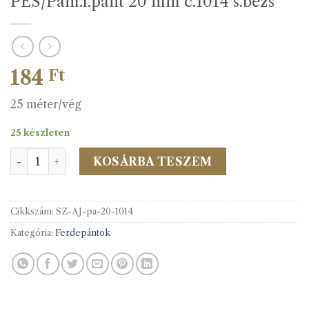
PES/Pam.f.pánt 20 mm c.1014 s.bézs
184
Ft
25 méter/vég
25 készleten
PES/Pam.f.pánt 20 mm c.1014 s.bézs mennyiség
KOSÁRBA TESZEM
Cikkszám:
SZ-AJ-pa-20-1014
Kategória:
Ferdepántok