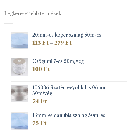
Legkeresettebb termékek
20mm-es köper szalag 50m-es
Ártartomány:
113
Ft
279
Ft
–
113 Ft
-
279 Ft
Csögumi 7-es 50m/vég
100
Ft
106006 Szatén egyoldalas 06mm
30m/vég
24
Ft
13mm-es danubia szalag 50m-es
75
Ft