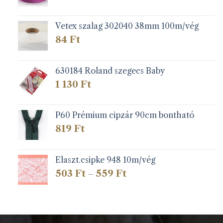
Vetex szalag 302040 38mm 100m/vég
84
Ft
630184 Roland szegecs Baby
1 130
Ft
P60 Prémium cipzár 90cm bontható
819
Ft
Elaszt.csipke 948 10m/vég
Ártartomány:
503
Ft
559
Ft
–
503 Ft
-
559 Ft