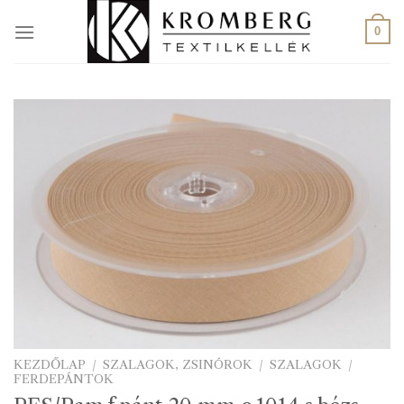
Skip
to
0
content
KEZDŐLAP
/
SZALAGOK, ZSINÓROK
/
SZALAGOK
/
FERDEPÁNTOK