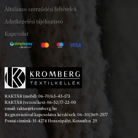
Általános szerződési feltételek
Adatkezelési tájékoztató
Kapcsolat
RAKTÁR (mobil): 06-70/63-43-173
RAKTÁR (vezetékes): 06-52/77-22-00
email: raktar@kromberg.hu
Regisztrációval kapcsolatos kérdések: 06-30/369-2577
Postai címünk: H-4274 Hosszúpályi, Kossuth u. 29.