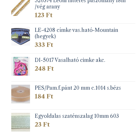
520374 Leoni flitteres paszomány 18m
/vég arany
123
Ft
LE-4208 címke vas.ható-Mountain
(hegyek)
333
Ft
DI-5017 Vasalható cimke akc.
248
Ft
PES/Pam.f.pánt 20 mm c.1014 s.bézs
184
Ft
Egyoldalas szaténszalag 10mm 603
23
Ft