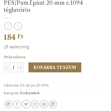
PES/Pam.f.pánt 20 mm c.1094
téglavörös
184
Ft
25 méter/vég
50 készleten
PES/Pam.f.pánt 20 mm c.1094 téglavörös mennyiség
KOSÁRBA TESZEM
Cikkszám:
SZ-AJ-pa-20-1094
Kategória:
Ferdepántok