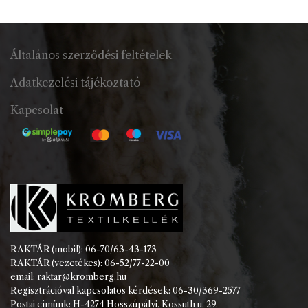
Általános szerződési feltételek
Adatkezelési tájékoztató
Kapcsolat
RAKTÁR (mobil): 06-70/63-43-173
RAKTÁR (vezetékes): 06-52/77-22-00
email: raktar@kromberg.hu
Regisztrációval kapcsolatos kérdések: 06-30/369-2577
Postai címünk: H-4274 Hosszúpályi, Kossuth u. 29.