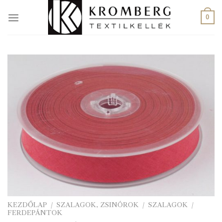
Skip
to
0
content
KEZDŐLAP
/
SZALAGOK, ZSINÓROK
/
SZALAGOK
/
FERDEPÁNTOK