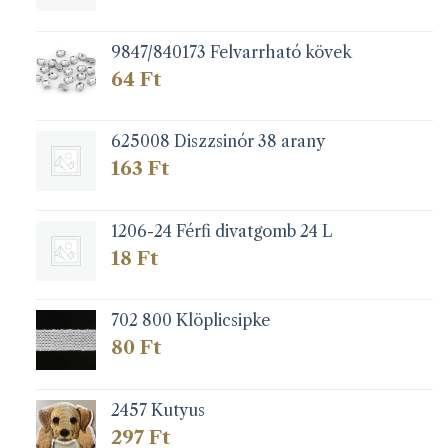
9847/840173 Felvarrható kövek
64
Ft
625008 Diszzsinór 38 arany
163
Ft
1206-24 Férfi divatgomb 24 L
18
Ft
702 800 Klöplicsipke
80
Ft
2457 Kutyus
297
Ft