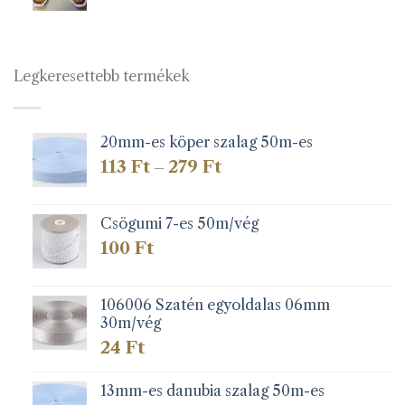
Legkeresettebb termékek
20mm-es köper szalag 50m-es
Ártartomány:
113
Ft
279
Ft
–
113 Ft
-
279 Ft
Csögumi 7-es 50m/vég
100
Ft
106006 Szatén egyoldalas 06mm
30m/vég
24
Ft
13mm-es danubia szalag 50m-es