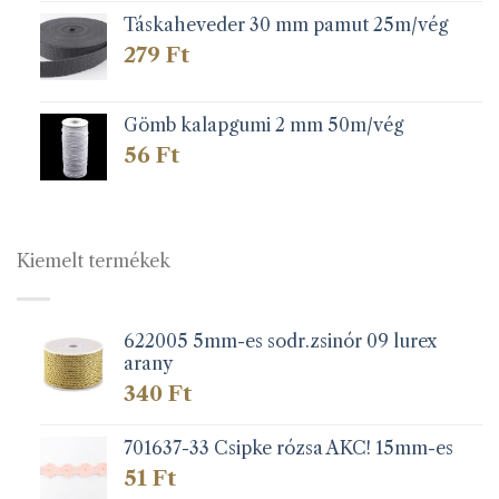
Táskaheveder 30 mm pamut 25m/vég
279
Ft
Gömb kalapgumi 2 mm 50m/vég
56
Ft
Kiemelt termékek
622005 5mm-es sodr.zsinór 09 lurex
arany
340
Ft
701637-33 Csipke rózsa AKC! 15mm-es
51
Ft