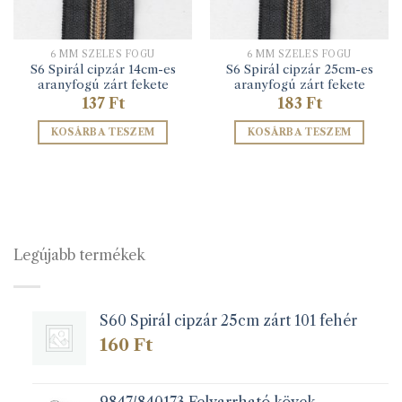
6 MM SZÉLES FOGÚ
6 MM SZÉLES FOGÚ
S6 Spirál cipzár 14cm-es
S6 Spirál cipzár 25cm-es
aranyfogú zárt fekete
aranyfogú zárt fekete
omány:
137
Ft
183
Ft
KOSÁRBA TESZEM
KOSÁRBA TESZEM
Legújabb termékek
S60 Spirál cipzár 25cm zárt 101 fehér
160
Ft
9847/840173 Felvarrható kövek