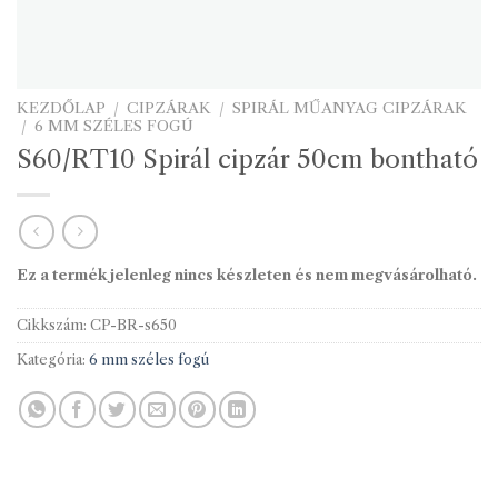
KEZDŐLAP
/
CIPZÁRAK
/
SPIRÁL MŰANYAG CIPZÁRAK
/
6 MM SZÉLES FOGÚ
S60/RT10 Spirál cipzár 50cm bontható
Ez a termék jelenleg nincs készleten és nem megvásárolható.
Cikkszám:
CP-BR-s650
Kategória:
6 mm széles fogú