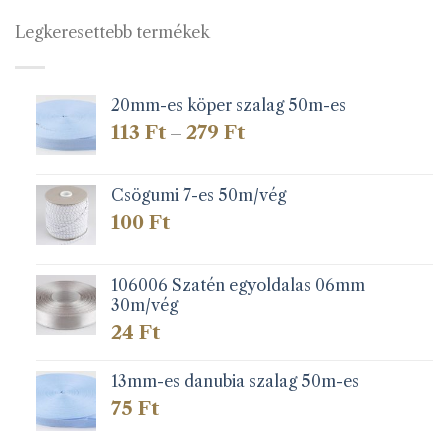
Legkeresettebb termékek
20mm-es köper szalag 50m-es
Ártartomány:
113
Ft
279
Ft
–
113 Ft
-
279 Ft
Csögumi 7-es 50m/vég
100
Ft
106006 Szatén egyoldalas 06mm
30m/vég
24
Ft
13mm-es danubia szalag 50m-es
75
Ft