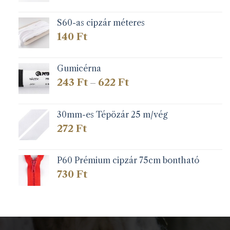
S60-as cipzár méteres
140
Ft
Gumicérna
Ártartomány:
243
Ft
622
Ft
–
243 Ft
-
622 Ft
30mm-es Tépözár 25 m/vég
272
Ft
P60 Prémium cipzár 75cm bontható
730
Ft