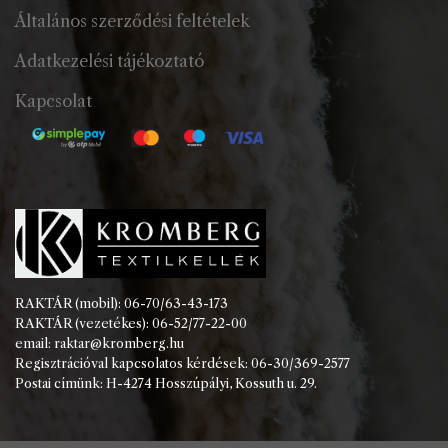
Általános szerződési feltételek
Adatkezelési tájékoztató
Kapcsolat
RAKTÁR (mobil): 06-70/63-43-173
RAKTÁR (vezetékes): 06-52/77-22-00
email: raktar@kromberg.hu
Regisztrációval kapcsolatos kérdések: 06-30/369-2577
Postai címünk: H-4274 Hosszúpályi, Kossuth u. 29.