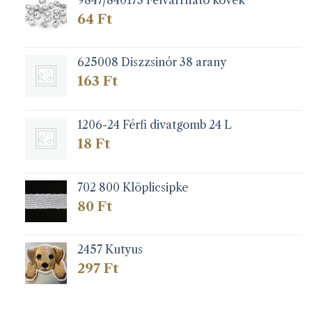
64
Ft
625008 Diszzsinór 38 arany
163
Ft
1206-24 Férfi divatgomb 24 L
18
Ft
702 800 Klöplicsipke
80
Ft
2457 Kutyus
297
Ft