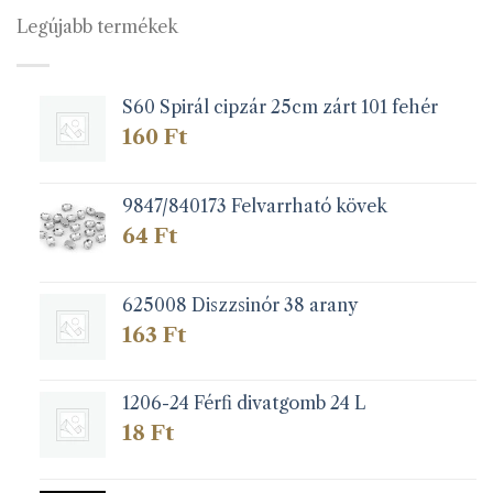
van.
van.
Legújabb termékek
A
A
változatok
változatok
a
a
S60 Spirál cipzár 25cm zárt 101 fehér
termékoldalon
termékoldalon
választhatók
választhatók
160
Ft
ki
ki
9847/840173 Felvarrható kövek
64
Ft
625008 Diszzsinór 38 arany
163
Ft
1206-24 Férfi divatgomb 24 L
18
Ft