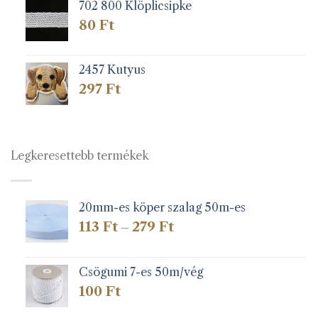
702 800 Klöplicsipke
80
Ft
2457 Kutyus
297
Ft
Legkeresettebb termékek
20mm-es köper szalag 50m-es
Ártartomány:
113
Ft
279
Ft
–
113 Ft
-
279 Ft
Csögumi 7-es 50m/vég
100
Ft