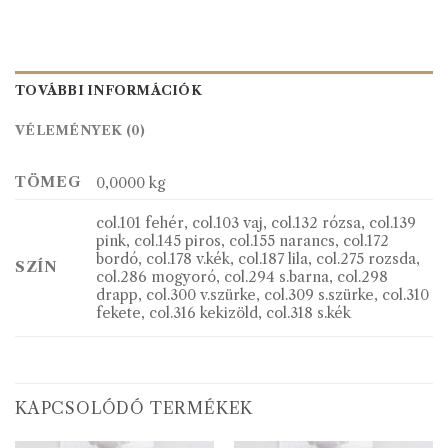
TOVÁBBI INFORMÁCIÓK
VÉLEMÉNYEK (0)
TÖMEG
0,0000 kg
col.101 fehér, col.103 vaj, col.132 rózsa, col.139
pink, col.145 piros, col.155 narancs, col.172
bordó, col.178 v.kék, col.187 lila, col.275 rozsda,
SZÍN
col.286 mogyoró, col.294 s.barna, col.298
drapp, col.300 v.szürke, col.309 s.szürke, col.310
fekete, col.316 kekizöld, col.318 s.kék
KAPCSOLÓDÓ TERMÉKEK