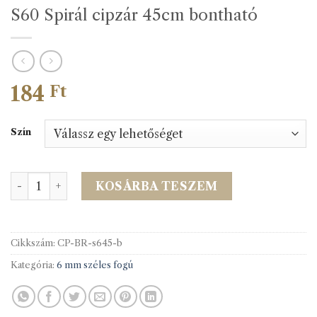
S60 Spirál cipzár 45cm bontható
184
Ft
Szín
S60 Spirál cipzár 45cm bontható mennyiség
KOSÁRBA TESZEM
Cikkszám:
CP-BR-s645-b
Kategória:
6 mm széles fogú