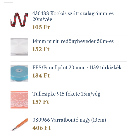
430488 Kockás szőtt szalag 6mm-es
20m/vég
105
Ft
14mm minit. redönyheveder 50m-es
152
Ft
PES/Pam.f.pánt 20 mm c.1139 türkizkék
184
Ft
Tüllcsipke 915 fekete 15m/vég
157
Ft
080966 Varratbontó nagy (13cm)
406
Ft