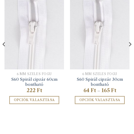
6 MM SZÉLES FOGÚ
6 MM SZÉLES FOGÚ
S60 Spirál cipzár 60cm
S60 Spirál cipzár 30cm
bontható
bontható
omány:
Ártartom
222
Ft
64
Ft
165
Ft
–
64 Ft
-
OPCIÓK VÁLASZTÁSA
OPCIÓK VÁLASZTÁSA
165 Ft
Ennek
Ennek
a
a
terméknek
terméknek
több
több
variációja
variációja