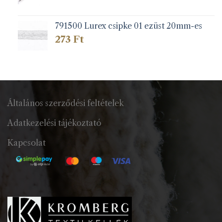
791500 Lurex csipke 01 ezüst 20mm-es
273
Ft
Általános szerződési feltételek
Adatkezelési tájékoztató
Kapcsolat