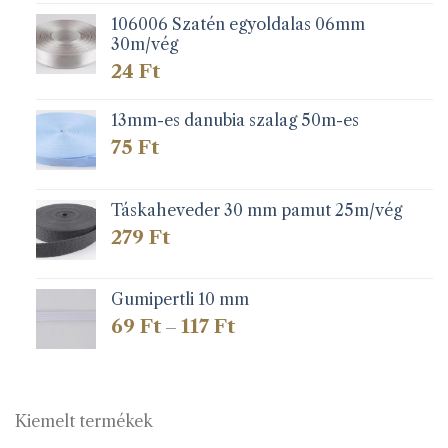
106006 Szatén egyoldalas 06mm
30m/vég
24
Ft
13mm-es danubia szalag 50m-es
75
Ft
Táskaheveder 30 mm pamut 25m/vég
279
Ft
Gumipertli 10 mm
Ártartomány:
69
Ft
117
Ft
–
69 Ft
-
117 Ft
Kiemelt termékek