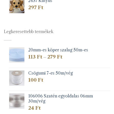
2457 Kutyus
297
Ft
Legkeresettebb termékek
20mm-es köper szalag 50m-es
Ártartomány:
113
Ft
279
Ft
–
113 Ft
-
279 Ft
Csögumi 7-es 50m/vég
100
Ft
106006 Szatén egyoldalas 06mm
30m/vég
24
Ft