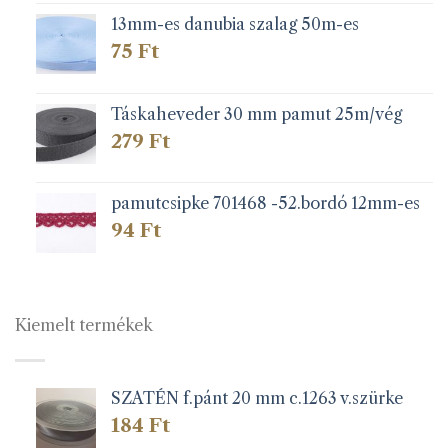
13mm-es danubia szalag 50m-es
75
Ft
Táskaheveder 30 mm pamut 25m/vég
279
Ft
pamutcsipke 701468 -52.bordó 12mm-es
94
Ft
Kiemelt termékek
SZATÉN f.pánt 20 mm c.1263 v.szürke
184
Ft