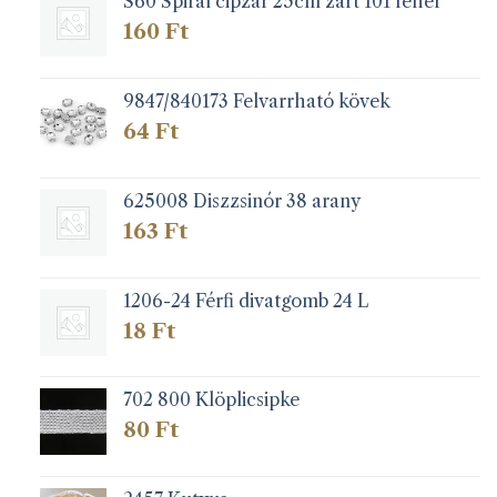
S60 Spirál cipzár 25cm zárt 101 fehér
160
Ft
9847/840173 Felvarrható kövek
64
Ft
625008 Diszzsinór 38 arany
163
Ft
1206-24 Férfi divatgomb 24 L
18
Ft
702 800 Klöplicsipke
80
Ft