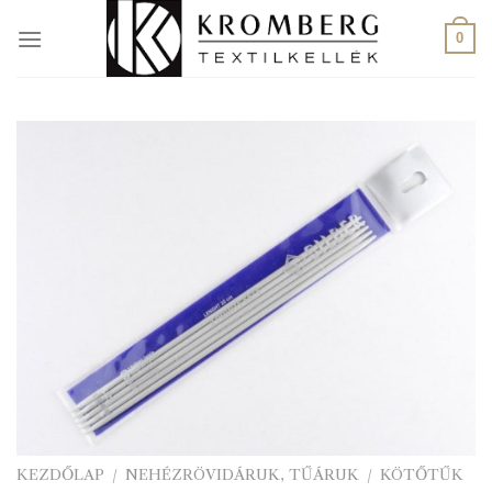
Skip
to
0
content
KEZDŐLAP
/
NEHÉZRÖVIDÁRUK, TŰÁRUK
/
KÖTŐTŰK