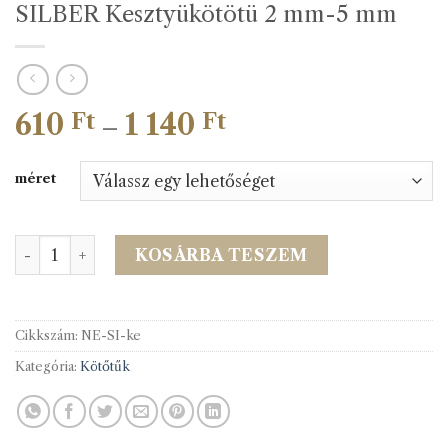
SILBER Kesztyükötötü 2 mm-5 mm
610
1 140
Ártartomány:
Ft
Ft
–
610 Ft
-
méret
1
140 Ft
SILBER Kesztyükötötü 2 mm-5 mm mennyiség
KOSÁRBA TESZEM
Cikkszám:
NE-SI-ke
Kategória:
Kötőtűk