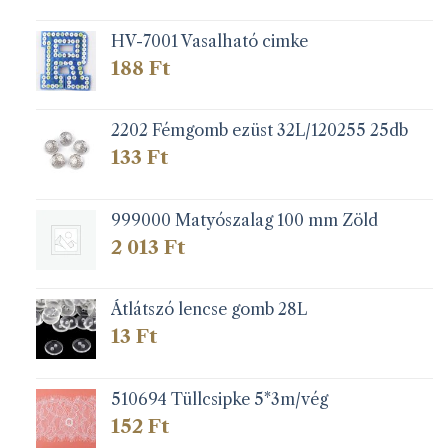
HV-7001 Vasalható cimke
188
Ft
2202 Fémgomb ezüst 32L/120255 25db
133
Ft
999000 Matyószalag 100 mm Zöld
2 013
Ft
Átlátszó lencse gomb 28L
13
Ft
510694 Tüllcsipke 5*3m/vég
152
Ft