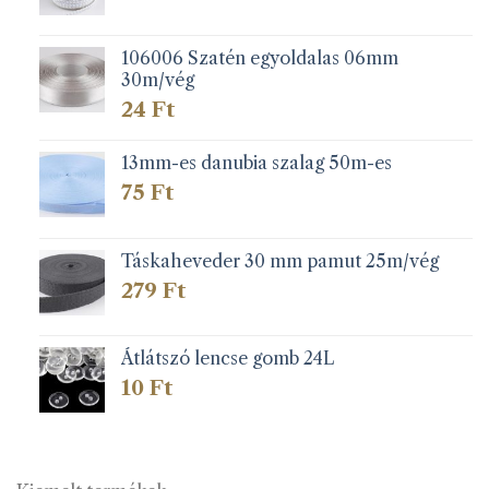
106006 Szatén egyoldalas 06mm
30m/vég
24
Ft
13mm-es danubia szalag 50m-es
75
Ft
Táskaheveder 30 mm pamut 25m/vég
279
Ft
Átlátszó lencse gomb 24L
10
Ft