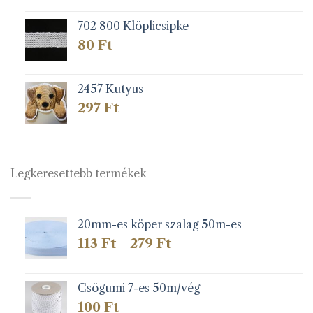
702 800 Klöplicsipke
80
Ft
2457 Kutyus
297
Ft
Legkeresettebb termékek
20mm-es köper szalag 50m-es
Ártartomány:
113
Ft
279
Ft
–
113 Ft
-
279 Ft
Csögumi 7-es 50m/vég
100
Ft