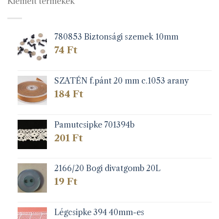
Kiemelt termékek
780853 Biztonsági szemek 10mm
74
Ft
SZATÉN f.pánt 20 mm c.1053 arany
184
Ft
Pamutcsipke 701394b
201
Ft
2166/20 Bogi divatgomb 20L
19
Ft
Légcsipke 394 40mm-es