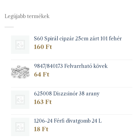
Legújabb termékek
S60 Spirál cipzár 25cm zárt 101 fehér
160
Ft
9847/840173 Felvarrható kövek
64
Ft
625008 Diszzsinór 38 arany
163
Ft
1206-24 Férfi divatgomb 24 L
18
Ft