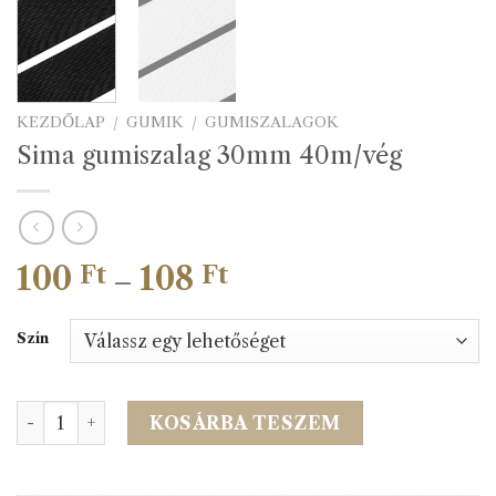
KEZDŐLAP
/
GUMIK
/
GUMISZALAGOK
Sima gumiszalag 30mm 40m/vég
100
108
Ártartomány:
Ft
Ft
–
100 Ft
-
Szín
108 Ft
Sima gumiszalag 30mm 40m/vég mennyiség
KOSÁRBA TESZEM