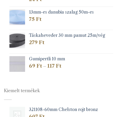
13mm-es danubia szalag 50m-es
75
Ft
Táskaheveder 30 mm pamut 25m/vég
279
Ft
Gumipertli 10 mm
Ártartomány:
69
Ft
117
Ft
–
69 Ft
-
117 Ft
Kiemelt termékek
321108-60mm Chelston rojt bronz
607
Ft