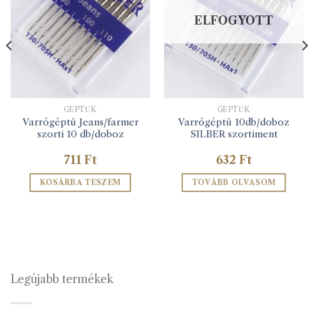
ELFOGYOTT
GÉPTŰK
GÉPTŰK
Varrógéptü Jeans/farmer
Varrógéptü 10db/doboz
szorti 10 db/doboz
SILBER szortiment
711
Ft
632
Ft
KOSÁRBA TESZEM
TOVÁBB OLVASOM
Legújabb termékek