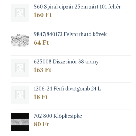
S60 Spirál cipzár 25cm zárt 101 fehér
160
Ft
9847/840173 Felvarrható kövek
64
Ft
625008 Diszzsinór 38 arany
163
Ft
1206-24 Férfi divatgomb 24 L
18
Ft
702 800 Klöplicsipke
80
Ft