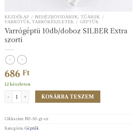
KEZDŐLAP
/
NEHÉZRÖVIDÁRUK, TŰÁRUK
/
VARRÓTŰK, VARRÓKÉSZLETEK
/
GÉPTŰK
Varrógéptü 10db/doboz SILBER Extra
szorti
686
Ft
12 készleten
Varrógéptü 10db/doboz SILBER Extra szorti mennyiség
KOSÁRBA TESZEM
Cikkszám:
NE-SI-gt-ex
Kategória:
Géptűk