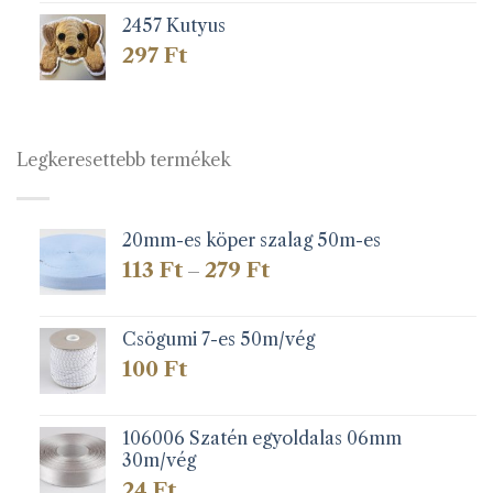
2457 Kutyus
297
Ft
Legkeresettebb termékek
20mm-es köper szalag 50m-es
Ártartomány:
113
Ft
279
Ft
–
113 Ft
-
279 Ft
Csögumi 7-es 50m/vég
100
Ft
106006 Szatén egyoldalas 06mm
30m/vég
24
Ft