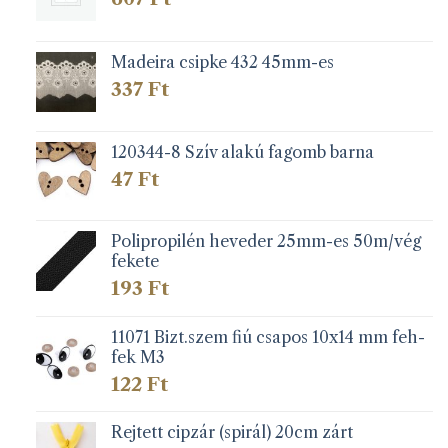
Madeira csipke 432 45mm-es
337
Ft
120344-8 Szív alakú fagomb barna
47
Ft
Polipropilén heveder 25mm-es 50m/vég
fekete
193
Ft
11071 Bizt.szem fiú csapos 10x14 mm feh-
fek M3
122
Ft
Rejtett cipzár (spirál) 20cm zárt