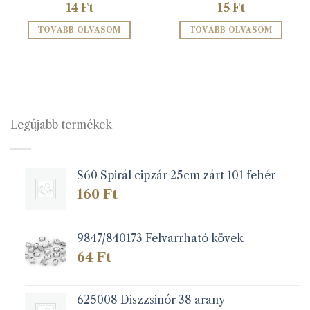
14
Ft
15
Ft
TOVÁBB OLVASOM
TOVÁBB OLVASOM
Legújabb termékek
S60 Spirál cipzár 25cm zárt 101 fehér
160
Ft
9847/840173 Felvarrható kövek
64
Ft
625008 Diszzsinór 38 arany