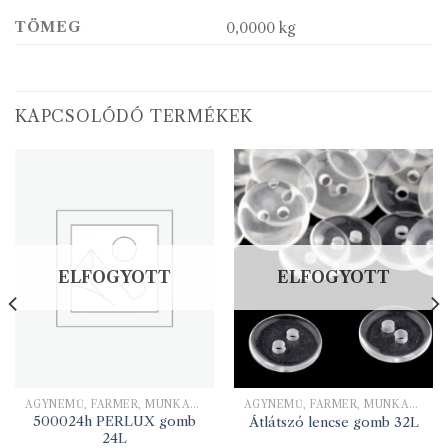
TÖMEG
0,0000 kg
KAPCSOLÓDÓ TERMÉKEK
ELFOGYOTT
ELFOGYOTT
ÁGYNEMŰ, FARMER, MUNKARUHA
ÁGYNEMŰ, FARMER, MUNKARUHA
500024h PERLUX gomb
Átlátszó lencse gomb 32L
24L