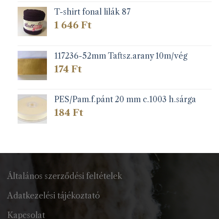
-
71 Ft
T-shirt fonal lilák 87
1 646
Ft
117236-52mm Taftsz.arany 10m/vég
174
Ft
PES/Pam.f.pánt 20 mm c.1003 h.sárga
184
Ft
Általános szerződési feltételek
Adatkezelési tájékoztató
Kapcsolat