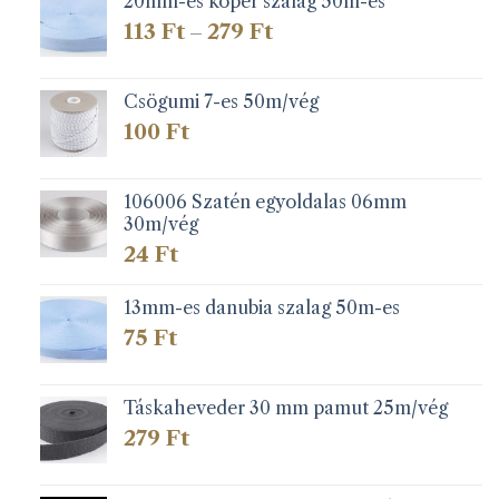
20mm-es köper szalag 50m-es
Ártartomány:
113
Ft
279
Ft
–
113 Ft
-
279 Ft
Csögumi 7-es 50m/vég
100
Ft
106006 Szatén egyoldalas 06mm
30m/vég
24
Ft
13mm-es danubia szalag 50m-es
75
Ft
Táskaheveder 30 mm pamut 25m/vég
279
Ft