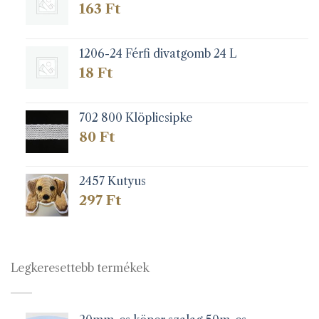
163
Ft
1206-24 Férfi divatgomb 24 L
18
Ft
702 800 Klöplicsipke
80
Ft
2457 Kutyus
297
Ft
Legkeresettebb termékek