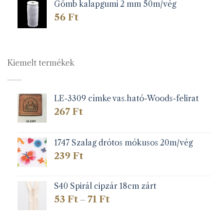
Gömb kalapgumi 2 mm 50m/vég
56
Ft
Kiemelt termékek
LE-3309 címke vas.ható-Woods-felirat
267
Ft
1747 Szalag drótos mókusos 20m/vég
239
Ft
S40 Spirál cipzár 18cm zárt
Ártartomány:
53
Ft
71
Ft
–
53 Ft