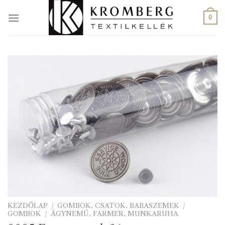
Skip
to
0
content
KEZDŐLAP
/
GOMBOK, CSATOK, BABASZEMEK
/
GOMBOK
/
ÁGYNEMŰ, FARMER, MUNKARUHA