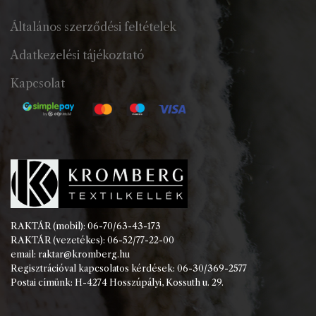
Általános szerződési feltételek
Adatkezelési tájékoztató
Kapcsolat
RAKTÁR (mobil): 06-70/63-43-173
RAKTÁR (vezetékes): 06-52/77-22-00
email: raktar@kromberg.hu
Regisztrációval kapcsolatos kérdések: 06-30/369-2577
Postai címünk: H-4274 Hosszúpályi, Kossuth u. 29.