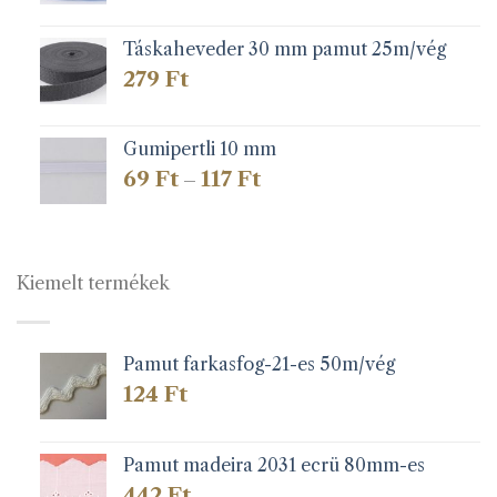
Táskaheveder 30 mm pamut 25m/vég
279
Ft
Gumipertli 10 mm
Ártartomány:
69
Ft
117
Ft
–
69 Ft
-
117 Ft
Kiemelt termékek
Pamut farkasfog-21-es 50m/vég
124
Ft
Pamut madeira 2031 ecrü 80mm-es
442
Ft