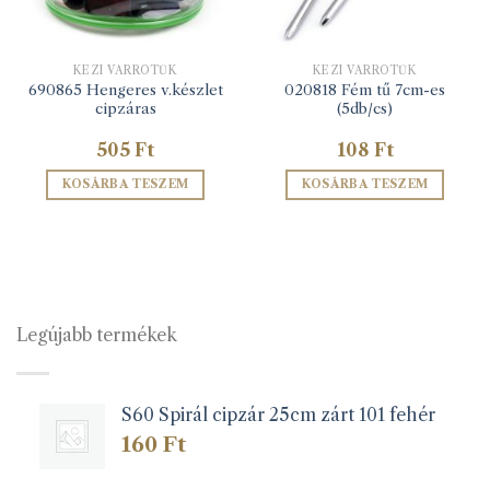
KÉZI VARRÓTŰK
KÉZI VARRÓTŰK
690865 Hengeres v.készlet
020818 Fém tű 7cm-es
cipzáras
(5db/cs)
505
Ft
108
Ft
KOSÁRBA TESZEM
KOSÁRBA TESZEM
Legújabb termékek
S60 Spirál cipzár 25cm zárt 101 fehér
160
Ft