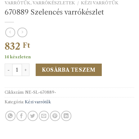
VARRÓTŰK, VARRÓKÉSZLETEK
/
KÉZI VARRÓTŰK
670889 Szelencés varrókészlet
832
Ft
14 készleten
670889 Szelencés varrókészlet mennyiség
KOSÁRBA TESZEM
Cikkszám:
NE-SL-670889-
Kategória:
Kézi varrótűk