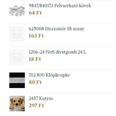
9847/840173 Felvarrható kövek
64
Ft
625008 Diszzsinór 38 arany
163
Ft
1206-24 Férfi divatgomb 24 L
18
Ft
702 800 Klöplicsipke
80
Ft
2457 Kutyus
297
Ft