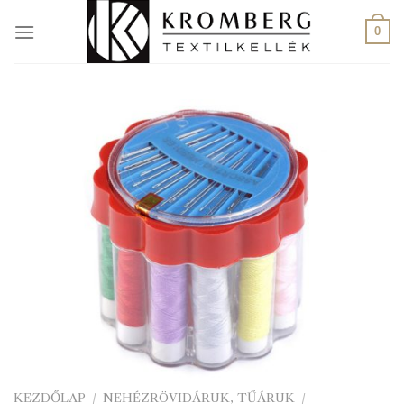
Skip
to
0
content
KEZDŐLAP
/
NEHÉZRÖVIDÁRUK, TŰÁRUK
/