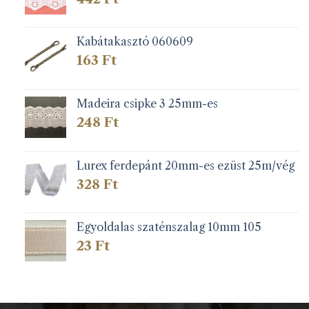
Kabátakasztó 060609
163
Ft
Madeira csipke 3 25mm-es
248
Ft
Lurex ferdepánt 20mm-es ezüst 25m/vég
328
Ft
Egyoldalas szaténszalag 10mm 105
23
Ft