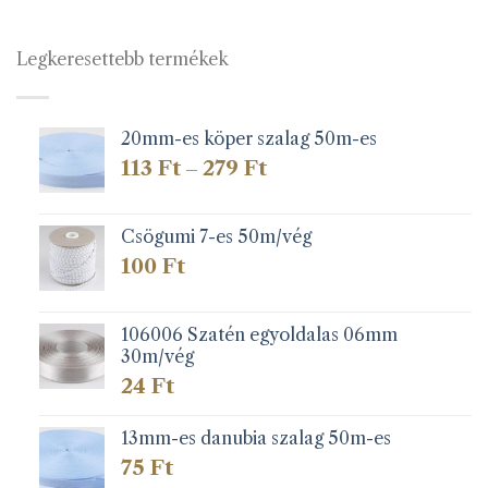
Legkeresettebb termékek
20mm-es köper szalag 50m-es
Ártartomány:
113
Ft
279
Ft
–
113 Ft
-
279 Ft
Csögumi 7-es 50m/vég
100
Ft
106006 Szatén egyoldalas 06mm
30m/vég
24
Ft
13mm-es danubia szalag 50m-es
75
Ft