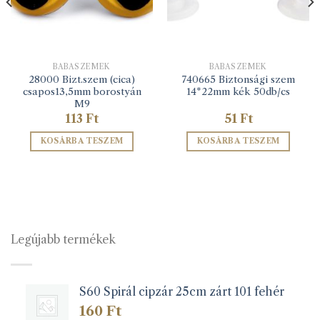
BABASZEMEK
BABASZEMEK
28000 Bizt.szem (cica)
740665 Biztonsági szem
csapos13,5mm borostyán
14*22mm kék 50db/cs
M9
113
Ft
51
Ft
KOSÁRBA TESZEM
KOSÁRBA TESZEM
Legújabb termékek
S60 Spirál cipzár 25cm zárt 101 fehér
160
Ft