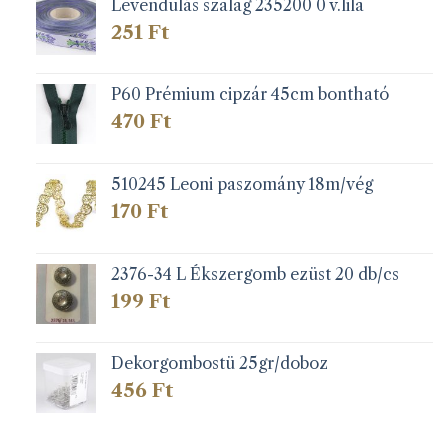
Levendulás szalag 235200 0 v.lila
251
Ft
P60 Prémium cipzár 45cm bontható
470
Ft
510245 Leoni paszomány 18m/vég
170
Ft
2376-34 L Ékszergomb ezüst 20 db/cs
199
Ft
Dekorgombostü 25gr/doboz
456
Ft