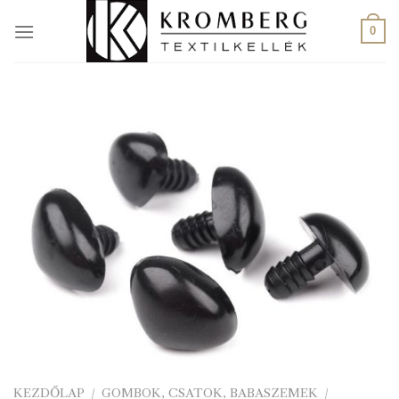
Skip
to
0
content
KEZDŐLAP
/
GOMBOK, CSATOK, BABASZEMEK
/