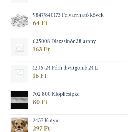
9847/840173 Felvarrható kövek
64
Ft
625008 Diszzsinór 38 arany
163
Ft
1206-24 Férfi divatgomb 24 L
18
Ft
702 800 Klöplicsipke
80
Ft
2457 Kutyus
297
Ft