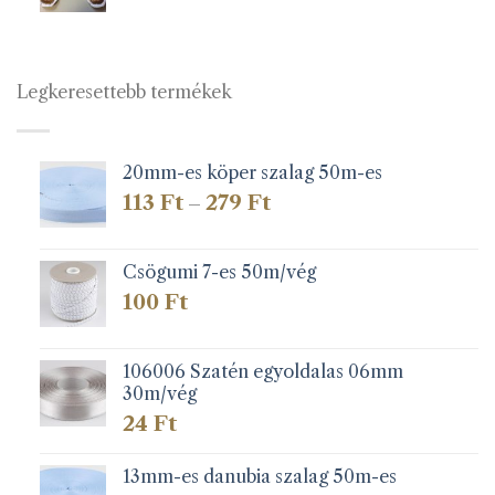
Legkeresettebb termékek
20mm-es köper szalag 50m-es
Ártartomány:
113
Ft
279
Ft
–
113 Ft
-
279 Ft
Csögumi 7-es 50m/vég
100
Ft
106006 Szatén egyoldalas 06mm
30m/vég
24
Ft
13mm-es danubia szalag 50m-es