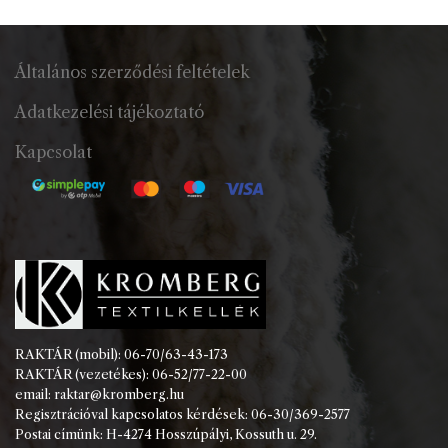
Általános szerződési feltételek
Adatkezelési tájékoztató
Kapcsolat
RAKTÁR (mobil): 06-70/63-43-173
RAKTÁR (vezetékes): 06-52/77-22-00
email: raktar@kromberg.hu
Regisztrációval kapcsolatos kérdések: 06-30/369-2577
Postai címünk: H-4274 Hosszúpályi, Kossuth u. 29.