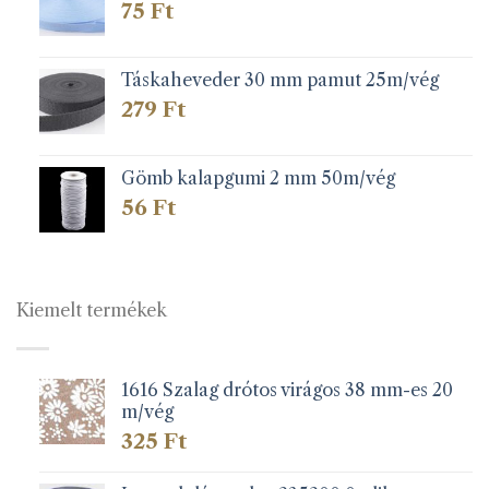
75
Ft
Táskaheveder 30 mm pamut 25m/vég
279
Ft
Gömb kalapgumi 2 mm 50m/vég
56
Ft
Kiemelt termékek
1616 Szalag drótos virágos 38 mm-es 20
m/vég
325
Ft