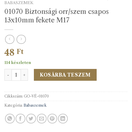
BABASZEMEK
01070 Biztonsági orr/szem csapos
13x10mm fekete M17
48
Ft
114 készleten
01070 Biztonsági orr/szem csapos 13x10mm fekete M17 
KOSÁRBA TESZEM
Cikkszám:
GO-VÉ-01070
Kategória:
Babaszemek