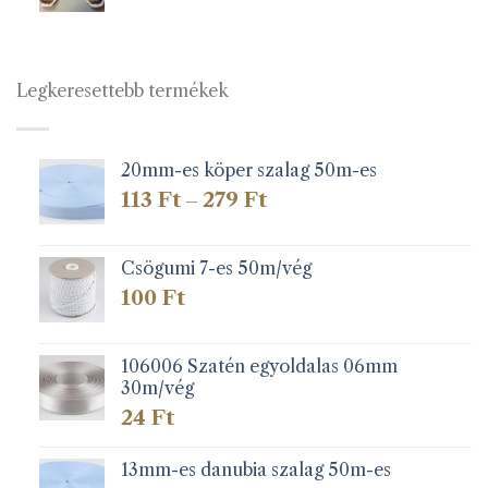
Legkeresettebb termékek
20mm-es köper szalag 50m-es
Ártartomány:
113
Ft
279
Ft
–
113 Ft
-
279 Ft
Csögumi 7-es 50m/vég
100
Ft
106006 Szatén egyoldalas 06mm
30m/vég
24
Ft
13mm-es danubia szalag 50m-es