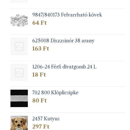
9847/840173 Felvarrható kövek
64
Ft
625008 Diszzsinór 38 arany
163
Ft
1206-24 Férfi divatgomb 24 L
18
Ft
702 800 Klöplicsipke
80
Ft
2457 Kutyus
297
Ft