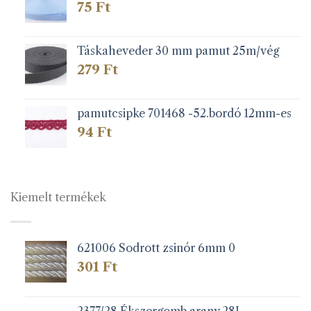
75
Ft
Táskaheveder 30 mm pamut 25m/vég
279
Ft
pamutcsipke 701468 -52.bordó 12mm-es
94
Ft
Kiemelt termékek
621006 Sodrott zsinór 6mm 0
301
Ft
2377/28 Ékszergomb arany 28L