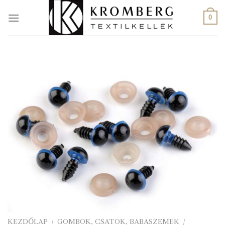
Skip
to
0
content
KEZDŐLAP
/
GOMBOK, CSATOK, BABASZEMEK
/