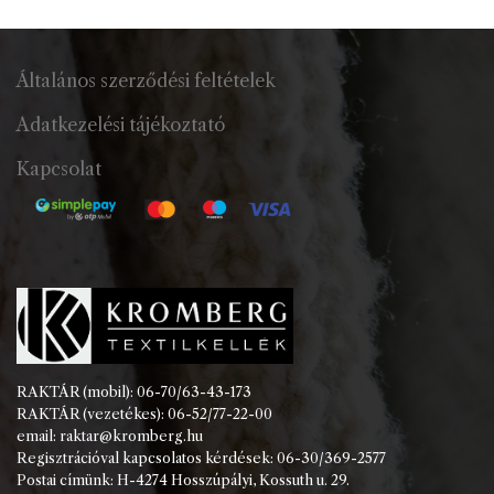
Általános szerződési feltételek
Adatkezelési tájékoztató
Kapcsolat
RAKTÁR (mobil): 06-70/63-43-173
RAKTÁR (vezetékes): 06-52/77-22-00
email: raktar@kromberg.hu
Regisztrációval kapcsolatos kérdések: 06-30/369-2577
Postai címünk: H-4274 Hosszúpályi, Kossuth u. 29.