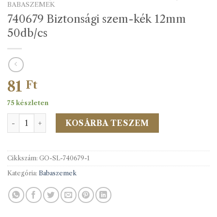
BABASZEMEK
740679 Biztonsági szem-kék 12mm
50db/cs
81
Ft
75 készleten
740679 Biztonsági szem-kék 12mm 50db/cs mennyiség
KOSÁRBA TESZEM
Cikkszám:
GO-SL-740679-1
Kategória:
Babaszemek