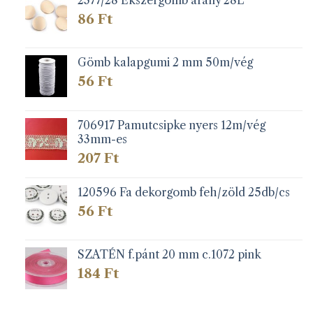
86
Ft
Gömb kalapgumi 2 mm 50m/vég
56
Ft
706917 Pamutcsipke nyers 12m/vég
33mm-es
207
Ft
120596 Fa dekorgomb feh/zöld 25db/cs
56
Ft
SZATÉN f.pánt 20 mm c.1072 pink
184
Ft