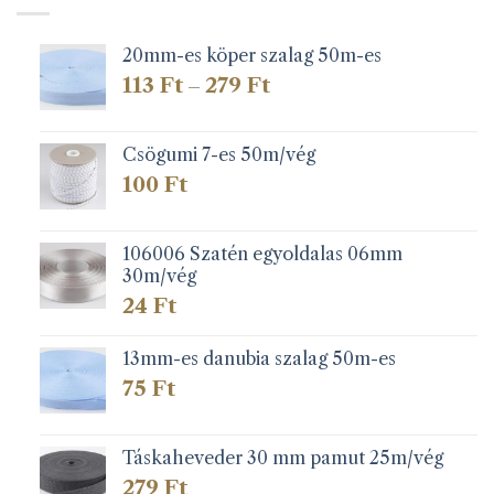
20mm-es köper szalag 50m-es
Ártartomány:
113
Ft
279
Ft
–
113 Ft
-
279 Ft
Csögumi 7-es 50m/vég
100
Ft
106006 Szatén egyoldalas 06mm
30m/vég
24
Ft
13mm-es danubia szalag 50m-es
75
Ft
Táskaheveder 30 mm pamut 25m/vég
279
Ft