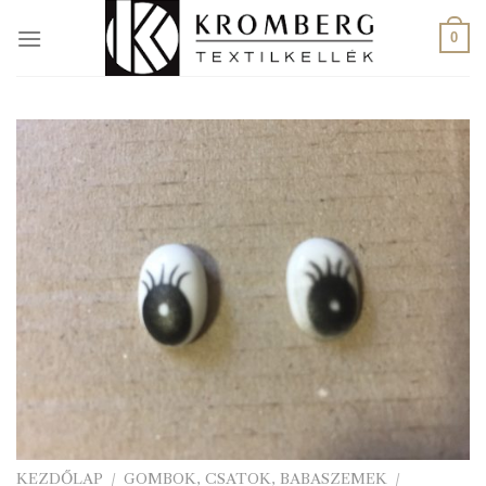
Skip
to
0
content
KEZDŐLAP
/
GOMBOK, CSATOK, BABASZEMEK
/