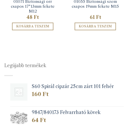
01071 Biztonsági orr
01055 Biztonsági szem
csapos 17*13mm fekete
csapos 19mm fekete M15
M12
48
Ft
61
Ft
KOSÁRBA TESZEM
KOSÁRBA TESZEM
Legújabb termékek
S60 Spirál cipzár 25cm zárt 101 fehér
160
Ft
9847/840173 Felvarrható kövek
64
Ft