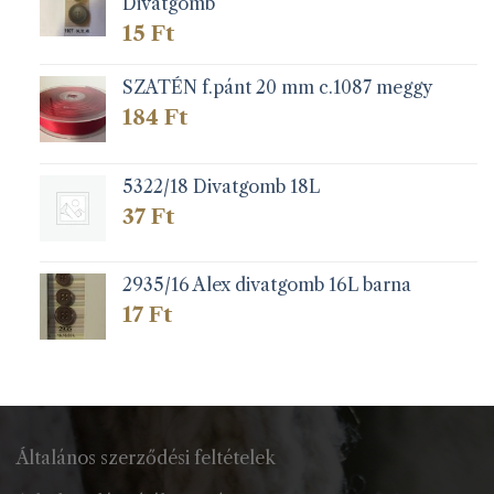
Divatgomb
15
Ft
SZATÉN f.pánt 20 mm c.1087 meggy
184
Ft
5322/18 Divatgomb 18L
37
Ft
2935/16 Alex divatgomb 16L barna
17
Ft
Általános szerződési feltételek