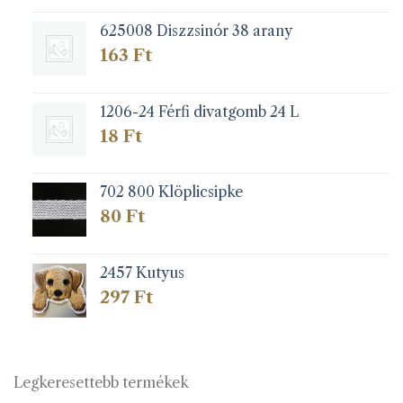
625008 Diszzsinór 38 arany
163
Ft
1206-24 Férfi divatgomb 24 L
18
Ft
702 800 Klöplicsipke
80
Ft
2457 Kutyus
297
Ft
Legkeresettebb termékek