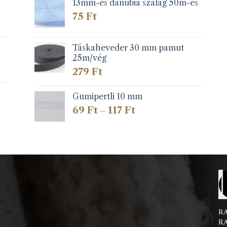
13mm-es danubia szalag 50m-es
75
Ft
Táskaheveder 30 mm pamut
25m/vég
279
Ft
Gumipertli 10 mm
Ártartomány:
69
Ft
117
Ft
–
69 Ft
-
117 Ft
RA
RA