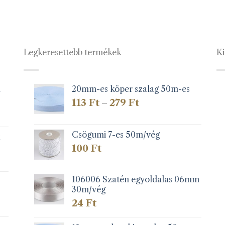
Legkeresettebb termékek
Ki
1
20mm-es köper szalag 50m-es
Ártartomány:
113
Ft
279
Ft
–
113 Ft
-
279 Ft
Csögumi 7-es 50m/vég
k
100
Ft
106006 Szatén egyoldalas 06mm
30m/vég
24
Ft