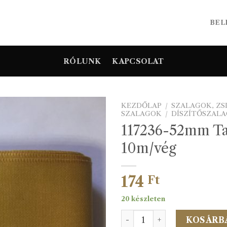
BEL
RÓLUNK
KAPCSOLAT
KEZDŐLAP
/
SZALAGOK, Z
SZALAGOK
/
DÍSZÍTŐSZAL
117236-52mm Ta
10m/vég
174
Ft
20 készleten
117236-52mm Taftsz.arany 
KOSÁRB