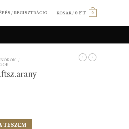
0
FT
0
ÉPÉS / REGISZTRÁCIÓ
KOSÁR /
SINÓROK
/
AGOK
ftsz.arany
10m/vég mennyiség
A TESZEM