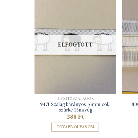
ELFOGYOTT
GOK
DÍSZÍTŐSZALAGOK
g 20mm 01
9471 Szalag bárányos 16mm col.1
80
vég
szürke 15m/vég
288
Ft
ZEM
TOVÁBB OLVASOM