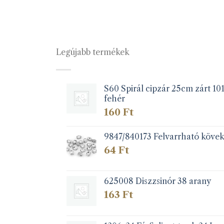
Legújabb termékek
S60 Spirál cipzár 25cm zárt 10
fehér
160
Ft
9847/840173 Felvarrható köve
64
Ft
625008 Diszzsinór 38 arany
163
Ft