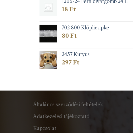
1206-24 Férfi divatgomb 24 L
18
Ft
702 800 Klöplicsipke
80
Ft
2457 Kutyus
297
Ft
Általános szerződési feltételek
Adatkezelési tájékoztató
Kapcsolat