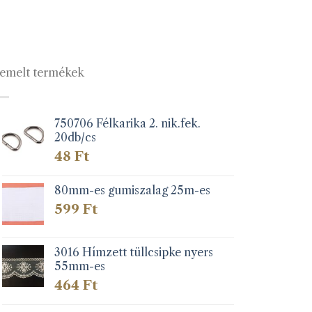
emelt termékek
750706 Félkarika 2. nik.fek.
20db/cs
48
Ft
80mm-es gumiszalag 25m-es
599
Ft
3016 Hímzett tüllcsipke nyers
55mm-es
464
Ft