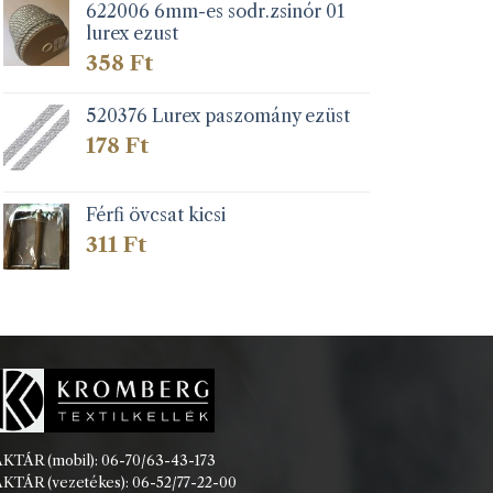
622006 6mm-es sodr.zsinór 01
lurex ezust
358
Ft
520376 Lurex paszomány ezüst
178
Ft
Férfi övcsat kicsi
311
Ft
KTÁR (mobil): 06-70/63-43-173
KTÁR (vezetékes): 06-52/77-22-00