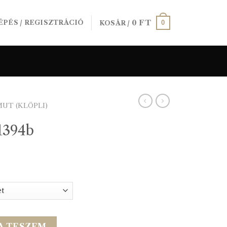
0
FT
0
ÉPÉS / REGISZTRÁCIÓ
KOSÁR /
UT (KLÖPLI)
1394b
yiség
A TESZEM