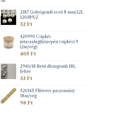
2187 Golyógomb ecrü 8 mm/12L
120389/2
32
Ft
420990 Csipkés
jutaszalag(közepén csipkés) 9
(2m/vég)
405
Ft
2940/18 Betti divatgomb 18L
fehér
33
Ft
520145 Flitteres paszomány
18m/vég
98
Ft