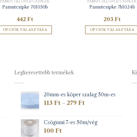
PAMUT (KLÖPLI) CSIPKÉK
PAMUT (KLÖPLI) CSIPKÉK
Pamutcsipke 701050b
Pamutcsipke 7b1024b
442
Ft
203
Ft
OPCIÓK VÁLASZTÁSA
OPCIÓK VÁLASZTÁSA
Ennek
Ennek
a
a
terméknek
terméknek
több
több
variációja
variációja
Legkeresettebb termékek
Ki
van.
van.
A
A
változatok
változatok
a
a
1
20mm-es köper szalag 50m-es
termékoldalon
termékolda
Ártartomány:
113
Ft
279
Ft
–
választhatók
választható
113 Ft
-
ki
ki
279 Ft
Csögumi 7-es 50m/vég
k
100
Ft