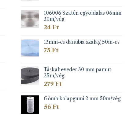
106006 Szatén egyoldalas 06mm
30m/vég
24
Ft
13mm-es danubia szalag 50m-es
75
Ft
Táskaheveder 30 mm pamut
25m/vég
279
Ft
Gömb kalapgumi 2 mm 50m/vég
56
Ft