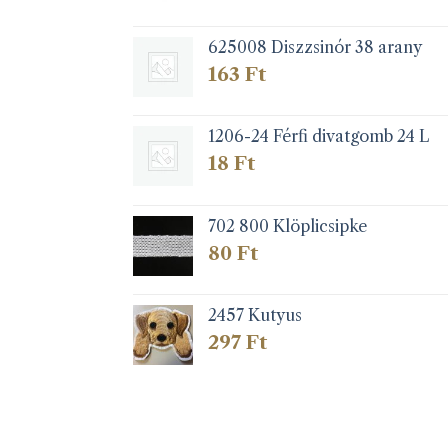
625008 Diszzsinór 38 arany
163
Ft
1206-24 Férfi divatgomb 24 L
18
Ft
702 800 Klöplicsipke
80
Ft
2457 Kutyus
297
Ft