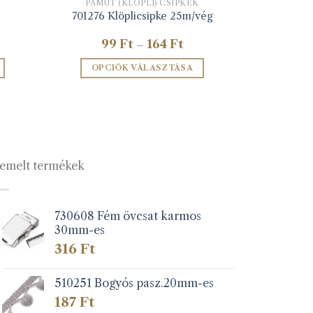
PAMUT (KLÖPLI) CSIPKÉK
701276 Klöplicsipke 25m/vég
Ártartomány:
99
Ft
164
Ft
–
99 Ft
-
OPCIÓK VÁLASZTÁSA
164 Ft
Ennek
a
terméknek
több
variációja
emelt termékek
van.
A
változatok
a
730608 Fém övcsat karmos
30mm-es
lon
termékoldalon
k
választhatók
316
Ft
ki
510251 Bogyós pasz.20mm-es
187
Ft