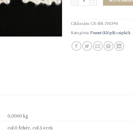
Cikkszám:
CS-BR-701394
Kategória:
Pamut (klöpli) csipkék
0,0000 kg
col.0 fehér, col.3 ecrü