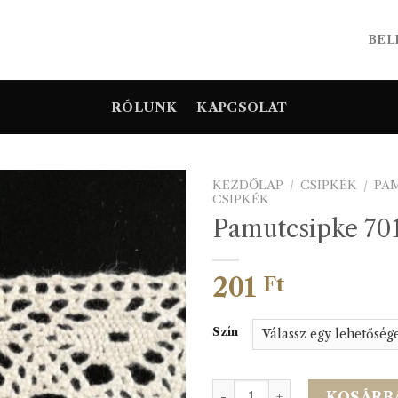
BEL
RÓLUNK
KAPCSOLAT
KEZDŐLAP
/
CSIPKÉK
/
PAM
CSIPKÉK
Pamutcsipke 70
201
Ft
Szín
Pamutcsipke 701394b menn
KOSÁRB