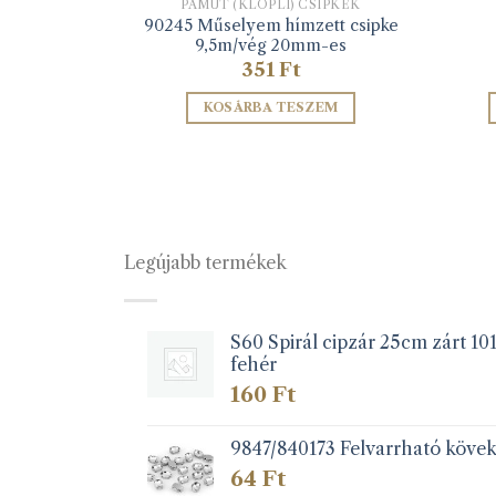
SIPKÉK
PAMUT (KLÖPLI) CSIPKÉK
 01 ezüst
90245 Műselyem hímzett csipke
9,5m/vég 20mm-es
351
Ft
ZEM
KOSÁRBA TESZEM
Legújabb termékek
S60 Spirál cipzár 25cm zárt 10
fehér
160
Ft
9847/840173 Felvarrható köve
64
Ft