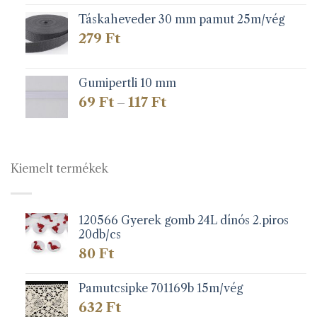
Táskaheveder 30 mm pamut 25m/vég
279
Ft
Gumipertli 10 mm
Ártartomány:
69
Ft
117
Ft
–
69 Ft
-
117 Ft
Kiemelt termékek
120566 Gyerek gomb 24L dínós 2.piros
20db/cs
80
Ft
Pamutcsipke 701169b 15m/vég
632
Ft