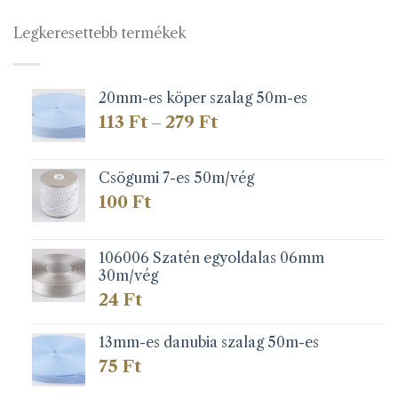
Legkeresettebb termékek
20mm-es köper szalag 50m-es
Ártartomány:
113
Ft
279
Ft
–
113 Ft
-
279 Ft
Csögumi 7-es 50m/vég
100
Ft
106006 Szatén egyoldalas 06mm
30m/vég
24
Ft
13mm-es danubia szalag 50m-es
75
Ft