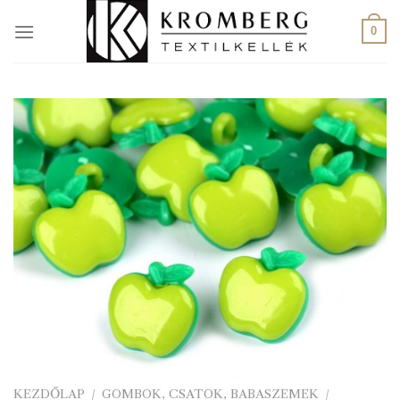
Skip
to
0
content
KEZDŐLAP
/
GOMBOK, CSATOK, BABASZEMEK
/