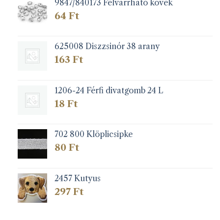
9847/840173 Felvarrható kövek
64
Ft
625008 Diszzsinór 38 arany
163
Ft
1206-24 Férfi divatgomb 24 L
18
Ft
702 800 Klöplicsipke
80
Ft
2457 Kutyus
297
Ft