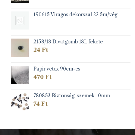
190615 Virágos dekorszal 22.5m/vég
2158/18 Divatgomb 18L fekete
24
Ft
Papir vetex 90cm-es
470
Ft
780853 Biztonsági szemek 10mm
74
Ft