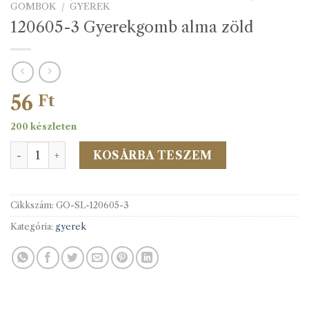
GOMBOK
/
GYEREK
120605-3 Gyerekgomb alma zöld
56
Ft
200 készleten
120605-3 Gyerekgomb alma zöld mennyiség
KOSÁRBA TESZEM
Cikkszám:
GO-SL-120605-3
Kategória:
gyerek