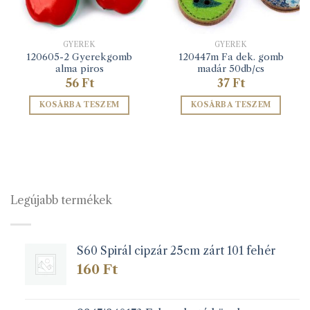
GYEREK
GYEREK
120605-2 Gyerekgomb
120447m Fa dek. gomb
alma piros
madár 50db/cs
56
Ft
37
Ft
KOSÁRBA TESZEM
KOSÁRBA TESZEM
Legújabb termékek
S60 Spirál cipzár 25cm zárt 101 fehér
160
Ft