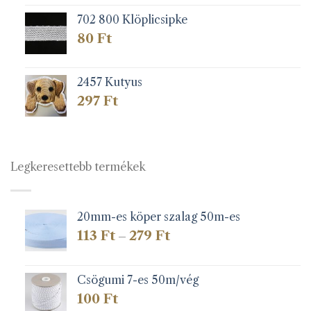
702 800 Klöplicsipke
80
Ft
2457 Kutyus
297
Ft
Legkeresettebb termékek
20mm-es köper szalag 50m-es
Ártartomány:
113
Ft
279
Ft
–
113 Ft
-
279 Ft
Csögumi 7-es 50m/vég
100
Ft