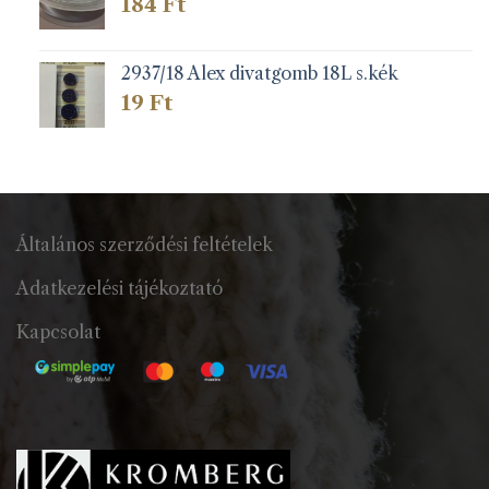
184
Ft
2937/18 Alex divatgomb 18L s.kék
19
Ft
Általános szerződési feltételek
Adatkezelési tájékoztató
Kapcsolat