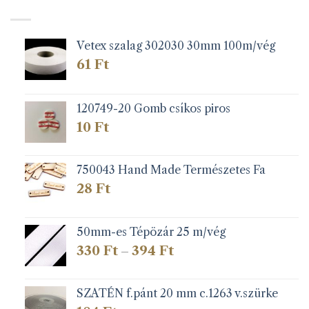
Vetex szalag 302030 30mm 100m/vég
61
Ft
120749-20 Gomb csíkos piros
10
Ft
750043 Hand Made Természetes Fa
28
Ft
50mm-es Tépözár 25 m/vég
Ártartomány:
330
Ft
394
Ft
–
330 Ft
-
394 Ft
SZATÉN f.pánt 20 mm c.1263 v.szürke