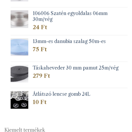
106006 Szatén egyoldalas 06mm
30m/vég
24
Ft
13mm-es danubia szalag 50m-es
75
Ft
Táskaheveder 30 mm pamut 25m/vég
279
Ft
Átlátszó lencse gomb 24L
10
Ft
Kiemelt termékek