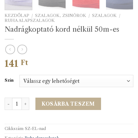
KEZDŐLAP
/
SZALAGOK, ZSINÓROK
/
SZALAGOK
/
RUHA ALAPSZALAGOK
Nadrágkoptató kord nélkül 50m-es
141
Ft
Szín
Nadrágkoptató kord nélkül 50m-es mennyiség
KOSÁRBA TESZEM
Cikkszám:
SZ-EL-nad