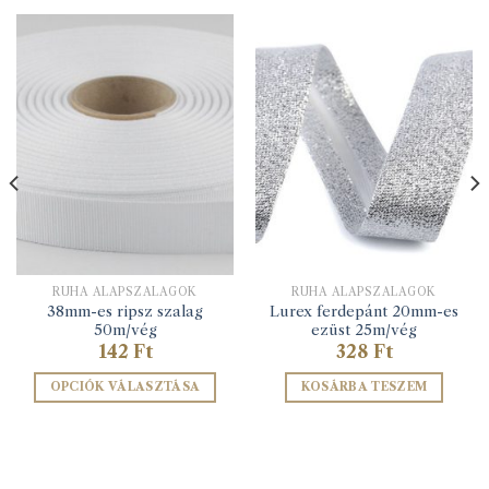
RUHA ALAPSZALAGOK
RUHA ALAPSZALAGOK
38mm-es ripsz szalag
Lurex ferdepánt 20mm-es
50m/vég
ezüst 25m/vég
142
Ft
328
Ft
OPCIÓK VÁLASZTÁSA
KOSÁRBA TESZEM
Ennek
a
terméknek
több