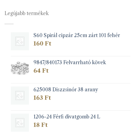
variációja
van.
Legújabb termékek
A
változatok
a
S60 Spirál cipzár 25cm zárt 101 fehér
termékoldalon
választhatók
160
Ft
ki
9847/840173 Felvarrható kövek
64
Ft
625008 Diszzsinór 38 arany
163
Ft
1206-24 Férfi divatgomb 24 L
18
Ft