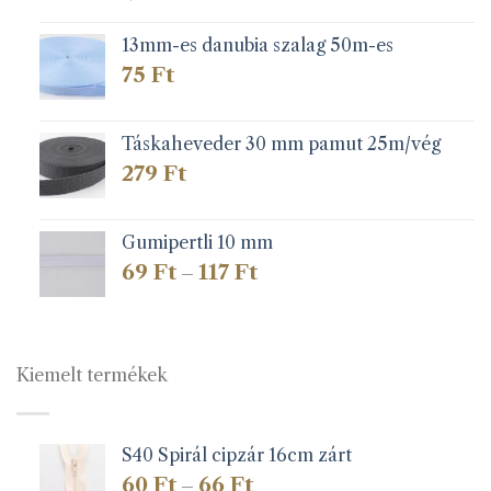
13mm-es danubia szalag 50m-es
75
Ft
Táskaheveder 30 mm pamut 25m/vég
279
Ft
Gumipertli 10 mm
Ártartomány:
69
Ft
117
Ft
–
69 Ft
-
117 Ft
Kiemelt termékek
S40 Spirál cipzár 16cm zárt
Ártartomány:
60
Ft
66
Ft
–