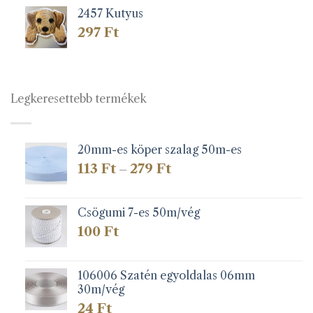
2457 Kutyus
297
Ft
Legkeresettebb termékek
20mm-es köper szalag 50m-es
Ártartomány:
113
Ft
279
Ft
–
113 Ft
-
279 Ft
Csögumi 7-es 50m/vég
100
Ft
106006 Szatén egyoldalas 06mm
30m/vég
24
Ft