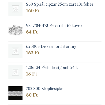
S60 Spirál cipzár 25cm zárt 101 fehér
160
Ft
9847/840173 Felvarrható kövek
64
Ft
625008 Diszzsinór 38 arany
163
Ft
1206-24 Férfi divatgomb 24 L
18
Ft
702 800 Klöplicsipke
80
Ft