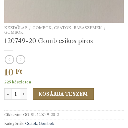
KEZDŐLAP
/
GOMBOK, CSATOK, BABASZEMEK
/
GOMBOK
120749-20 Gomb csíkos piros
10
Ft
225 készleten
120749-20 Gomb csíkos piros mennyiség
KOSÁRBA TESZEM
Cikkszám:
GO-SL-120749-20-2
Kategóriák:
Csatok
,
Gombok