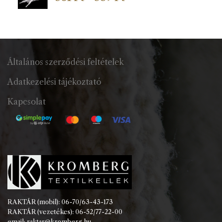
561 Ft
-
589 Ft
Általános szerződési feltételek
Adatkezelési tájékoztató
Kapcsolat
RAKTÁR (mobil): 06-70/63-43-173
RAKTÁR (vezetékes): 06-52/77-22-00
email: raktar@kromberg.hu