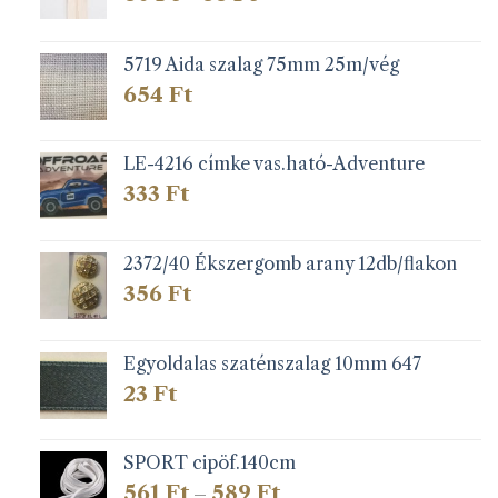
60 Ft
-
66 Ft
5719 Aida szalag 75mm 25m/vég
654
Ft
LE-4216 címke vas.ható-Adventure
333
Ft
2372/40 Ékszergomb arany 12db/flakon
356
Ft
Egyoldalas szaténszalag 10mm 647
23
Ft
SPORT cipöf.140cm
Ártartomány:
561
Ft
589
Ft
–