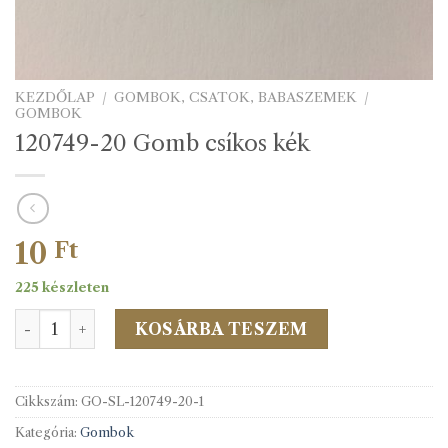
KEZDŐLAP
/
GOMBOK, CSATOK, BABASZEMEK
/
GOMBOK
120749-20 Gomb csíkos kék
10
Ft
225 készleten
120749-20 Gomb csíkos kék mennyiség
KOSÁRBA TESZEM
Cikkszám:
GO-SL-120749-20-1
Kategória:
Gombok