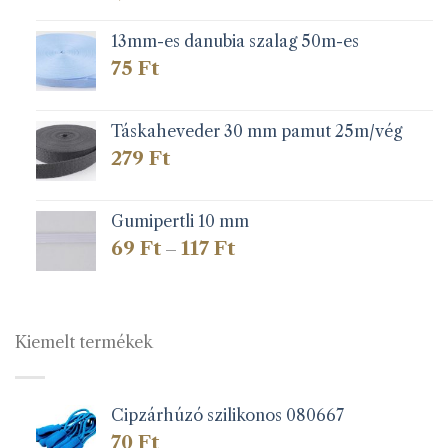
13mm-es danubia szalag 50m-es
75
Ft
Táskaheveder 30 mm pamut 25m/vég
279
Ft
Gumipertli 10 mm
Ártartomány:
69
Ft
117
Ft
–
69 Ft
-
117 Ft
Kiemelt termékek
Cipzárhúzó szilikonos 080667
70
Ft