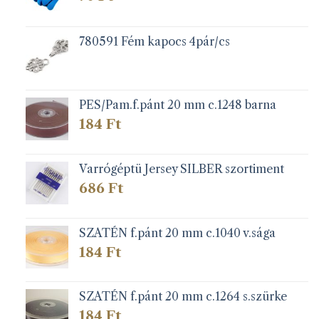
780591 Fém kapocs 4pár/cs
PES/Pam.f.pánt 20 mm c.1248 barna
184
Ft
Varrógéptü Jersey SILBER szortiment
686
Ft
SZATÉN f.pánt 20 mm c.1040 v.sága
184
Ft
SZATÉN f.pánt 20 mm c.1264 s.szürke
184
Ft