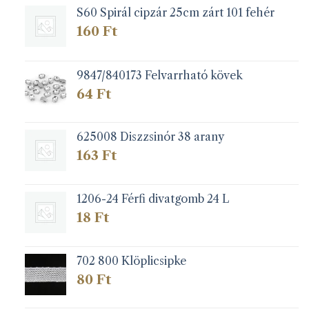
S60 Spirál cipzár 25cm zárt 101 fehér
160
Ft
9847/840173 Felvarrható kövek
64
Ft
625008 Diszzsinór 38 arany
163
Ft
1206-24 Férfi divatgomb 24 L
18
Ft
702 800 Klöplicsipke
80
Ft