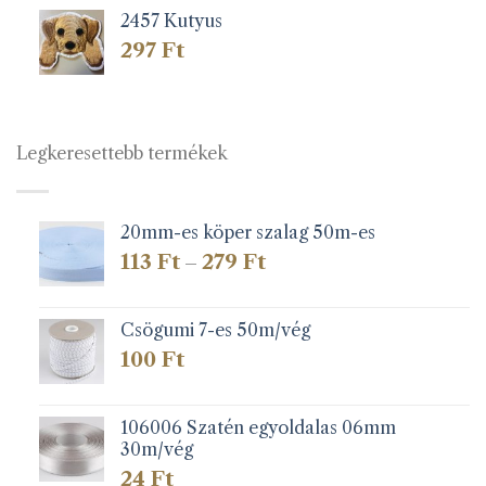
2457 Kutyus
297
Ft
Legkeresettebb termékek
20mm-es köper szalag 50m-es
Ártartomány:
113
Ft
279
Ft
–
113 Ft
-
279 Ft
Csögumi 7-es 50m/vég
100
Ft
106006 Szatén egyoldalas 06mm
30m/vég
24
Ft