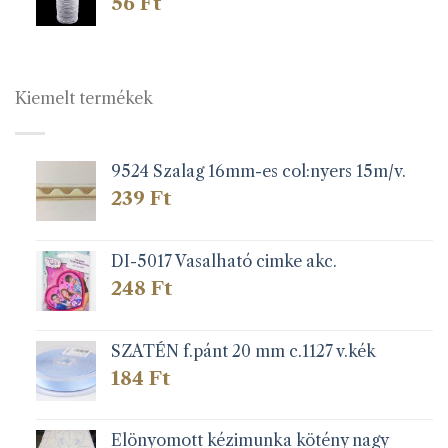
56
Ft
Kiemelt termékek
9524 Szalag 16mm-es col:nyers 15m/v.
239
Ft
DI-5017 Vasalható cimke akc.
248
Ft
SZATÉN f.pánt 20 mm c.1127 v.kék
184
Ft
Elönyomott kézimunka kötény nagy