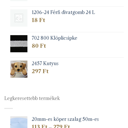
1206-24 Férfi divatgomb 24 L
18
Ft
702 800 Klöplicsipke
80
Ft
2457 Kutyus
297
Ft
Legkeresettebb termékek
20mm-es köper szalag 50m-es
Ártartomány:
113
Ft
279
Ft
–