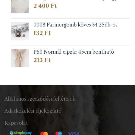
2 400
Ft
0008 Farmergomb köves 34 25db-os
132
Ft
P60 Normál cipzár 45cm bontható
213
Ft
Általános szerződési feltételek
Adatkezelési tájékoztató
Kapcsolat