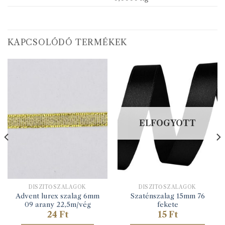
KAPCSOLÓDÓ TERMÉKEK
ELFOGYOTT
DÍSZÍTŐSZALAGOK
DÍSZÍTŐSZALAGOK
Advent lurex szalag 6mm
Szaténszalag 15mm 76
09 arany 22,5m/vég
fekete
24
Ft
15
Ft