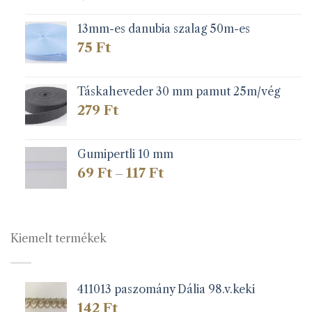
13mm-es danubia szalag 50m-es
75
Ft
Táskaheveder 30 mm pamut 25m/vég
279
Ft
Gumipertli 10 mm
Ártartomány:
69
Ft
117
Ft
–
69 Ft
-
117 Ft
Kiemelt termékek
411013 paszomány Dália 98.v.keki
142
Ft