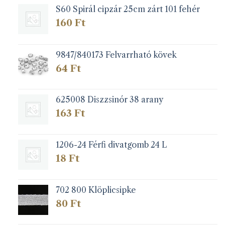
S60 Spirál cipzár 25cm zárt 101 fehér
160
Ft
9847/840173 Felvarrható kövek
64
Ft
625008 Diszzsinór 38 arany
163
Ft
1206-24 Férfi divatgomb 24 L
18
Ft
702 800 Klöplicsipke
80
Ft