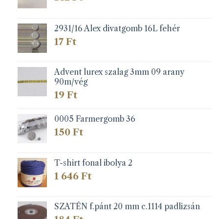
2931/16 Alex divatgomb 16L fehér
17
Ft
Advent lurex szalag 3mm 09 arany
90m/vég
19
Ft
0005 Farmergomb 36
150
Ft
T-shirt fonal ibolya 2
1 646
Ft
SZATÉN f.pánt 20 mm c.1114 padlizsán