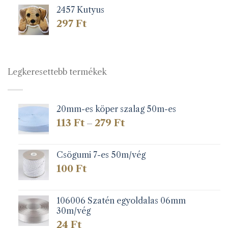
2457 Kutyus
297
Ft
Legkeresettebb termékek
20mm-es köper szalag 50m-es
Ártartomány:
113
Ft
279
Ft
–
113 Ft
-
279 Ft
Csögumi 7-es 50m/vég
100
Ft
106006 Szatén egyoldalas 06mm
30m/vég
24
Ft