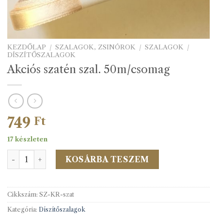
KEZDŐLAP
/
SZALAGOK, ZSINÓROK
/
SZALAGOK
/
DÍSZÍTŐSZALAGOK
Akciós szatén szal. 50m/csomag
749
Ft
17 készleten
Akciós szatén szal. 50m/csomag mennyiség
KOSÁRBA TESZEM
Cikkszám:
SZ-KR-szat
Kategória:
Díszítőszalagok