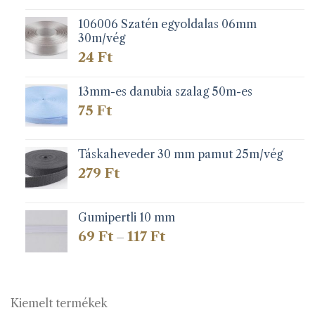
106006 Szatén egyoldalas 06mm
30m/vég
24
Ft
13mm-es danubia szalag 50m-es
75
Ft
Táskaheveder 30 mm pamut 25m/vég
279
Ft
Gumipertli 10 mm
Ártartomány:
69
Ft
117
Ft
–
69 Ft
-
117 Ft
Kiemelt termékek