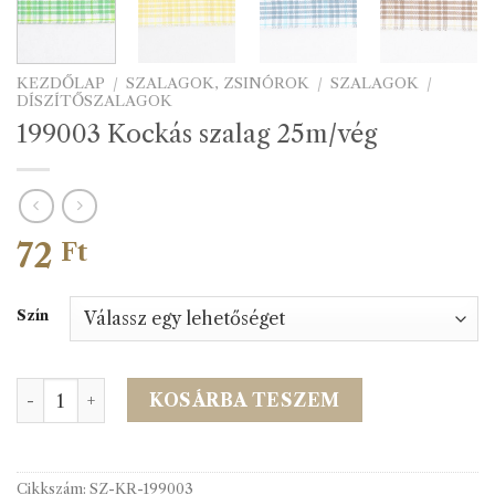
KEZDŐLAP
/
SZALAGOK, ZSINÓROK
/
SZALAGOK
/
DÍSZÍTŐSZALAGOK
199003 Kockás szalag 25m/vég
72
Ft
Szín
199003 Kockás szalag 25m/vég mennyiség
KOSÁRBA TESZEM
Cikkszám:
SZ-KR-199003