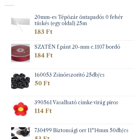
20mm-es Tépözár öntapadós 0 fehér
tüskés (egy oldal) 25m
183
Ft
SZATÉN f.pánt 20-mm c.1107 bordó
184
Ft
160053 Zsinórszoritó 25db/cs
50
Ft
390561 Vasalható címke virág piros
114
Ft
730499 Biztonsági orr 11*14mm 50db/cs
53
Ft