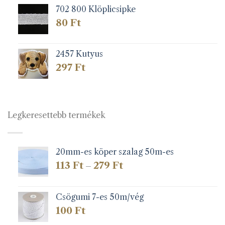
702 800 Klöplicsipke
80
Ft
2457 Kutyus
297
Ft
Legkeresettebb termékek
20mm-es köper szalag 50m-es
Ártartomány:
113
Ft
279
Ft
–
113 Ft
-
279 Ft
Csögumi 7-es 50m/vég
100
Ft