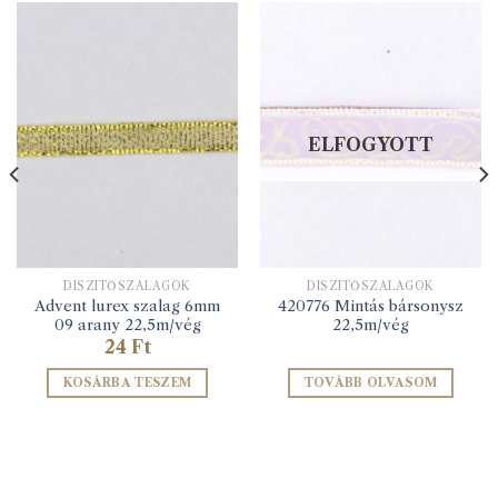
ELFOGYOTT
DÍSZÍTŐSZALAGOK
DÍSZÍTŐSZALAGOK
Advent lurex szalag 6mm
420776 Mintás bársonysz
09 arany 22,5m/vég
22,5m/vég
24
Ft
KOSÁRBA TESZEM
TOVÁBB OLVASOM