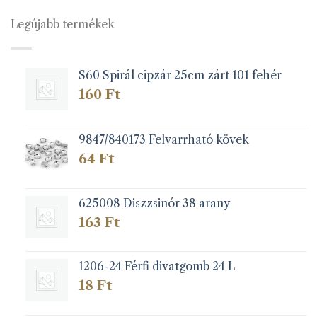
Legújabb termékek
S60 Spirál cipzár 25cm zárt 101 fehér
160
Ft
9847/840173 Felvarrható kövek
64
Ft
625008 Diszzsinór 38 arany
163
Ft
1206-24 Férfi divatgomb 24 L
18
Ft