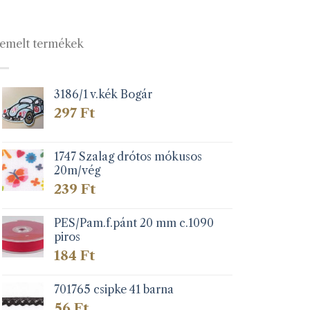
emelt termékek
3186/1 v.kék Bogár
297
Ft
1747 Szalag drótos mókusos
20m/vég
239
Ft
PES/Pam.f.pánt 20 mm c.1090
piros
184
Ft
701765 csipke 41 barna
56
Ft