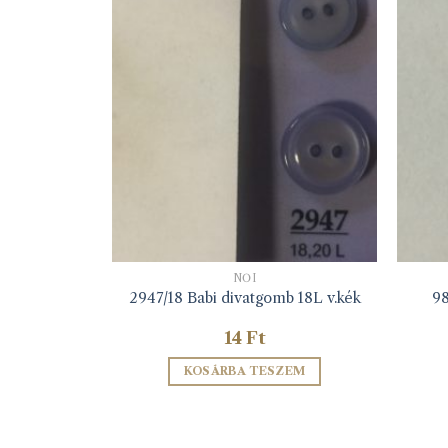
NŐI
*13mm beige
2947/18 Babi divatgomb 18L v.kék
98
14
Ft
ZEM
KOSÁRBA TESZEM