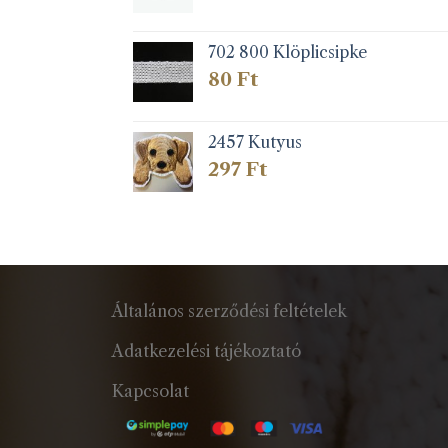
702 800 Klöplicsipke
80
Ft
2457 Kutyus
297
Ft
Általános szerződési feltételek
Adatkezelési tájékoztató
Kapcsolat