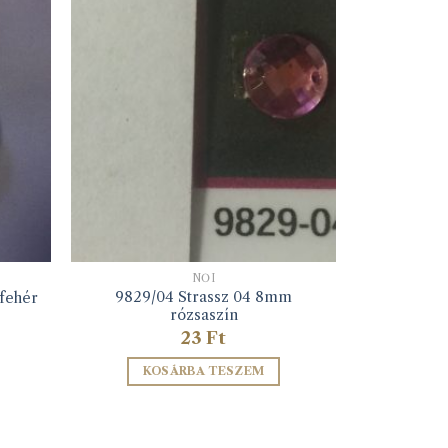
NŐI
9829/04 Strassz 04 8mm
 fehér
rózsaszín
23
Ft
KOSÁRBA TESZEM