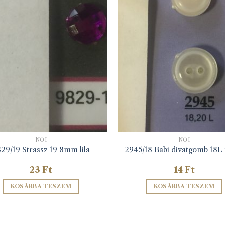
NŐI
NŐI
29/19 Strassz 19 8mm lila
2945/18 Babi divatgomb 18L
23
Ft
14
Ft
KOSÁRBA TESZEM
KOSÁRBA TESZEM