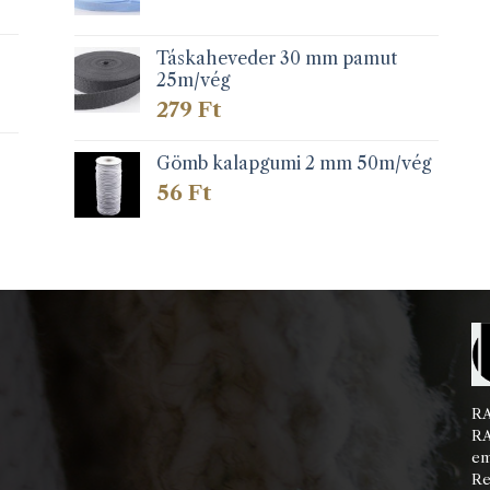
Táskaheveder 30 mm pamut
25m/vég
279
Ft
Gömb kalapgumi 2 mm 50m/vég
56
Ft
RA
RA
em
Re