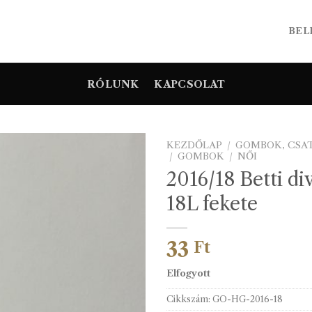
BEL
RÓLUNK
KAPCSOLAT
KEZDŐLAP
/
GOMBOK, CSA
/
GOMBOK
/
NŐI
2016/18 Betti d
18L fekete
33
Ft
Elfogyott
Cikkszám:
GO-HG-2016-18