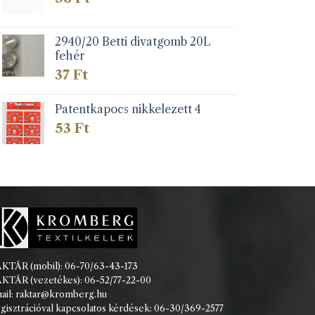
2940/20 Betti divatgomb 20L
fehér
37
Ft
Patentkapocs nikkelezett 4
53
Ft
KTÁR (mobil): 06-70/63-43-173
KTÁR (vezetékes): 06-52/77-22-00
ail: raktar@kromberg.hu
gisztrációval kapcsolatos kérdések: 06-30/369-2577