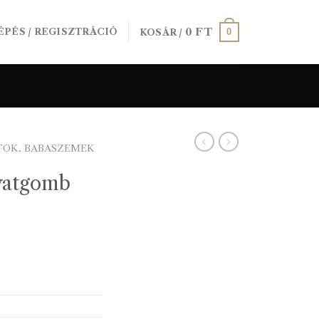
0
FT
0
ÉPÉS / REGISZTRÁCIÓ
KOSÁR /
TOK, BABASZEMEK
ivatgomb