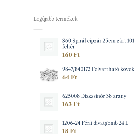
Legújabb termékek
S60 Spirál cipzár 25cm zárt 10
fehér
160
Ft
9847/840173 Felvarrható köve
64
Ft
625008 Diszzsinór 38 arany
163
Ft
1206-24 Férfi divatgomb 24 L
18
Ft