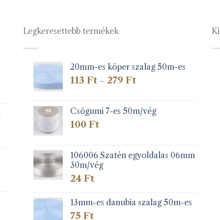
Legkeresettebb termékek
Ki
1
20mm-es köper szalag 50m-es
Ártartomány:
113
Ft
279
Ft
–
113 Ft
-
279 Ft
Csögumi 7-es 50m/vég
k
100
Ft
106006 Szatén egyoldalas 06mm
30m/vég
24
Ft
13mm-es danubia szalag 50m-es
75
Ft