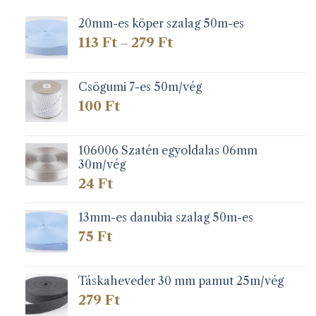
20mm-es köper szalag 50m-es
Ártartomány:
113
Ft
279
Ft
–
113 Ft
-
279 Ft
Csögumi 7-es 50m/vég
100
Ft
106006 Szatén egyoldalas 06mm
30m/vég
24
Ft
13mm-es danubia szalag 50m-es
75
Ft
Táskaheveder 30 mm pamut 25m/vég
279
Ft