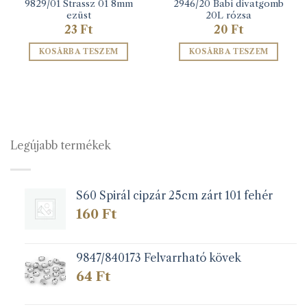
9829/01 Strassz 01 8mm
2946/20 Babi divatgomb
ezüst
20L rózsa
23
Ft
20
Ft
KOSÁRBA TESZEM
KOSÁRBA TESZEM
Legújabb termékek
S60 Spirál cipzár 25cm zárt 101 fehér
160
Ft
9847/840173 Felvarrható kövek
64
Ft