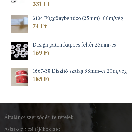
331
Ft
3104 Függönybehúzó (25mm) 100m/vég
74
Ft
Design patentkapocs fehér 25mm-es
169
Ft
1667-38 Díszítő szalag 38mm-es 20m/vég
185
Ft
Általános szerződési feltételek
Adatkezelési tájékoztató