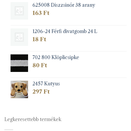
625008 Diszzsinór 38 arany
163
Ft
1206-24 Férfi divatgomb 24 L
18
Ft
702 800 Klöplicsipke
80
Ft
2457 Kutyus
297
Ft
Legkeresettebb termékek