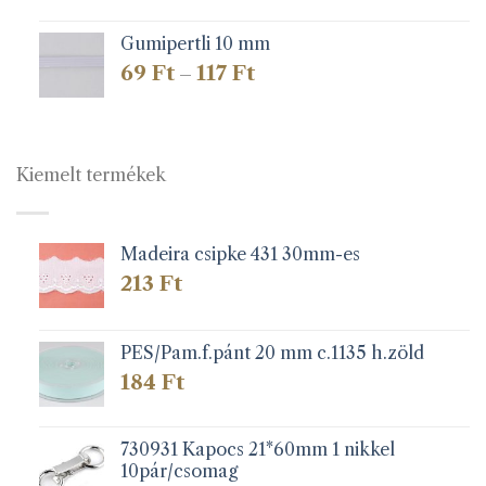
Gumipertli 10 mm
Ártartomány:
69
Ft
117
Ft
–
69 Ft
-
117 Ft
Kiemelt termékek
Madeira csipke 431 30mm-es
213
Ft
PES/Pam.f.pánt 20 mm c.1135 h.zöld
184
Ft
730931 Kapocs 21*60mm 1 nikkel
10pár/csomag