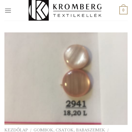
Skip
to
0
content
KEZDŐLAP
/
GOMBOK, CSATOK, BABASZEMEK
/