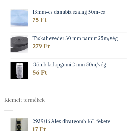
13mm-es danubia szalag 50m-es
75
Ft
Táskaheveder 30 mm pamut 25m/vég
279
Ft
Gömb kalapgumi 2 mm 50m/vég
56
Ft
Kiemelt termékek
2939/16 Alex divatgomb 16L fekete
17
Ft