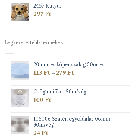
2457 Kutyus
297
Ft
Legkeresettebb termékek
20mm-es köper szalag 50m-es
Ártartomány:
113
Ft
279
Ft
–
113 Ft
-
279 Ft
Csögumi 7-es 50m/vég
100
Ft
106006 Szatén egyoldalas 06mm
30m/vég
24
Ft