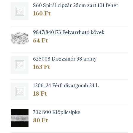
S60 Spirál cipzár 25cm zárt 101 fehér
160
Ft
9847/840173 Felvarrható kövek
64
Ft
625008 Diszzsinór 38 arany
163
Ft
1206-24 Férfi divatgomb 24 L
18
Ft
702 800 Klöplicsipke
80
Ft