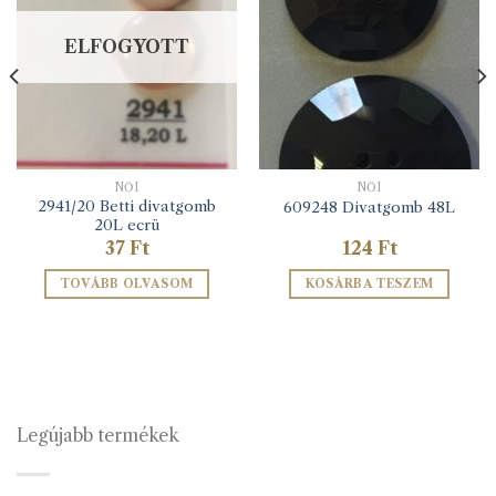
ELFOGYOTT
NŐI
NŐI
2941/20 Betti divatgomb
609248 Divatgomb 48L
20L ecrü
37
Ft
124
Ft
TOVÁBB OLVASOM
KOSÁRBA TESZEM
Legújabb termékek