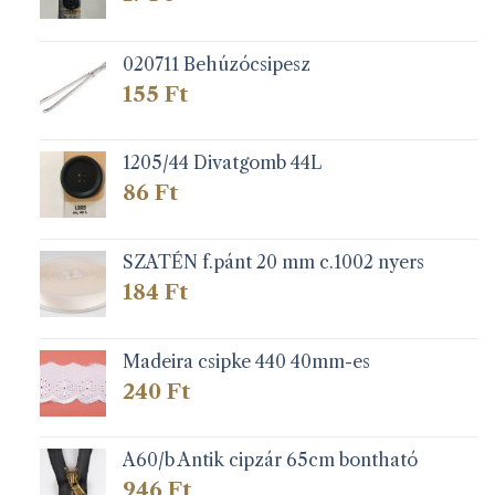
020711 Behúzócsipesz
155
Ft
1205/44 Divatgomb 44L
86
Ft
SZATÉN f.pánt 20 mm c.1002 nyers
184
Ft
Madeira csipke 440 40mm-es
240
Ft
A60/b Antik cipzár 65cm bontható
946
Ft