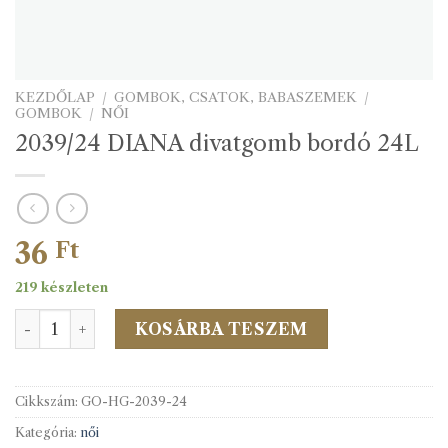
KEZDŐLAP
/
GOMBOK, CSATOK, BABASZEMEK
/
GOMBOK
/
NŐI
2039/24 DIANA divatgomb bordó 24L
36
Ft
219 készleten
2039/24 DIANA divatgomb bordó 24L mennyiség
KOSÁRBA TESZEM
Cikkszám:
GO-HG-2039-24
Kategória:
női