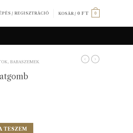
0
FT
0
ÉPÉS / REGISZTRÁCIÓ
KOSÁR /
TOK, BABASZEMEK
vatgomb
L rózsa mennyiség
A TESZEM