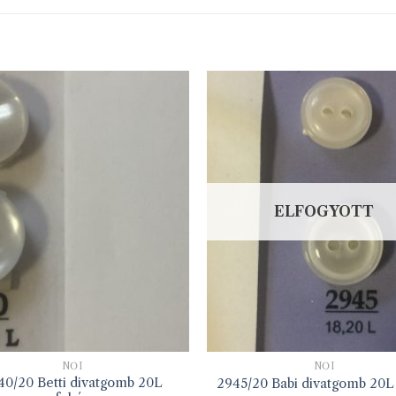
ELFOGYOTT
NŐI
NŐI
40/20 Betti divatgomb 20L
2945/20 Babi divatgomb 20L