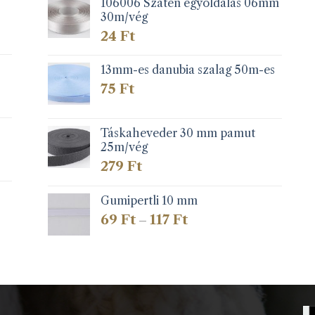
106006 Szatén egyoldalas 06mm
30m/vég
24
Ft
13mm-es danubia szalag 50m-es
75
Ft
Táskaheveder 30 mm pamut
25m/vég
279
Ft
Gumipertli 10 mm
Ártartomány:
69
Ft
117
Ft
–
69 Ft
-
117 Ft