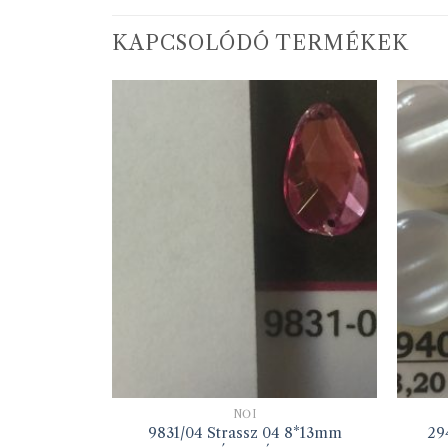
KAPCSOLÓDÓ TERMÉKEK
TT
NŐI
12mm ezüst
9831/04 Strassz 04 8*13mm
29