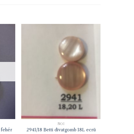
NŐI
 fehér
2941/18 Betti divatgomb 18L ecrü