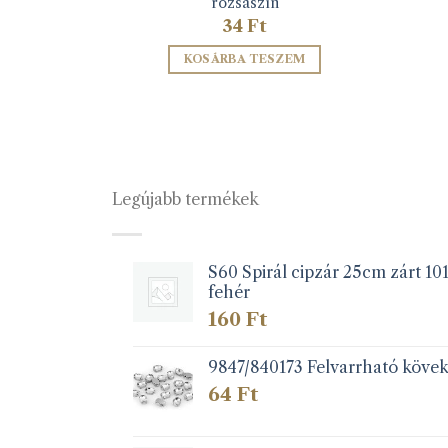
rózsaszín
34
Ft
SOM
KOSÁRBA TESZEM
Legújabb termékek
S60 Spirál cipzár 25cm zárt 10
fehér
160
Ft
9847/840173 Felvarrható köve
64
Ft