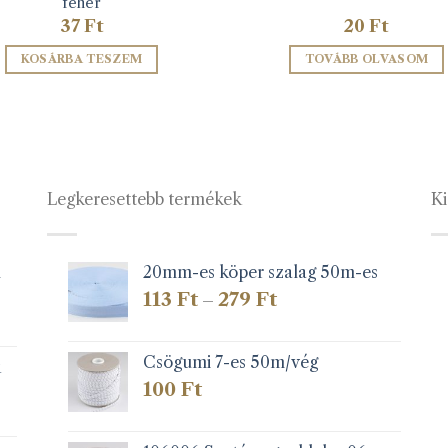
fehér
37
Ft
20
Ft
KOSÁRBA TESZEM
TOVÁBB OLVASOM
Legkeresettebb termékek
Ki
1
20mm-es köper szalag 50m-es
Ártartomány:
113
Ft
279
Ft
–
113 Ft
-
279 Ft
Csögumi 7-es 50m/vég
k
100
Ft