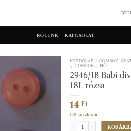
BEL
RÓLUNK
KAPCSOLAT
KEZDŐLAP
/
GOMBOK, CSA
/
GOMBOK
/
NŐI
2946/18 Babi di
18L rózsa
14
Ft
148 készleten
2946/18 Babi divatgomb 18
KOSÁRB