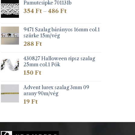
Pamutcsipke 701131b
Ártartomány:
354
Ft
486
Ft
–
354 Ft
-
486 Ft
9471 Szalag bárányos 16mm col.1
szürke 15m/vég
288
Ft
430827 Halloween ripsz szalag
25mm col.1 Pók
150
Ft
Advent lurex szalag 3mm 09
arany 90m/vég
19
Ft