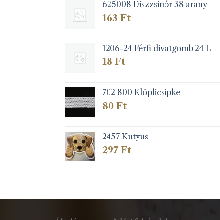
625008 Diszzsinór 38 arany
163
Ft
1206-24 Férfi divatgomb 24 L
18
Ft
702 800 Klöplicsipke
80
Ft
2457 Kutyus
297
Ft