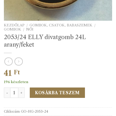
KEZDŐLAP
/
GOMBOK, CSATOK, BABASZEMEK
/
GOMBOK
/
NŐI
2053/24 ELLY divatgomb 24L
arany/feket
41
Ft
196 készleten
2053/24 ELLY divatgomb 24L arany/feket mennyiség
KOSÁRBA TESZEM
Cikkszám:
GO-HG-2053-24