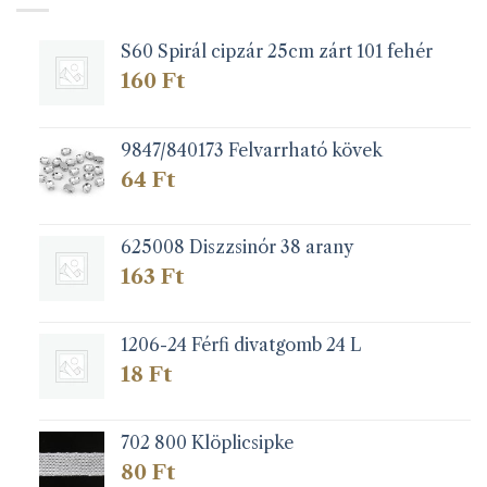
S60 Spirál cipzár 25cm zárt 101 fehér
160
Ft
9847/840173 Felvarrható kövek
64
Ft
625008 Diszzsinór 38 arany
163
Ft
1206-24 Férfi divatgomb 24 L
18
Ft
702 800 Klöplicsipke
80
Ft