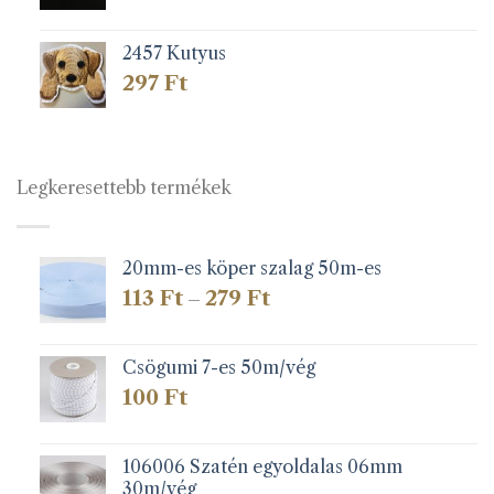
2457 Kutyus
297
Ft
Legkeresettebb termékek
20mm-es köper szalag 50m-es
Ártartomány:
113
Ft
279
Ft
–
113 Ft
-
279 Ft
Csögumi 7-es 50m/vég
100
Ft
106006 Szatén egyoldalas 06mm
30m/vég