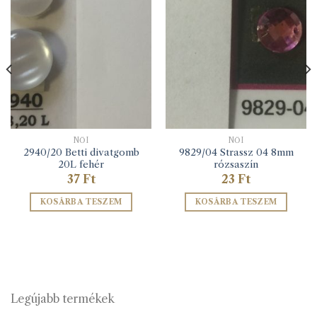
NŐI
NŐI
2940/20 Betti divatgomb
9829/04 Strassz 04 8mm
20L fehér
rózsaszín
37
Ft
23
Ft
KOSÁRBA TESZEM
KOSÁRBA TESZEM
Legújabb termékek