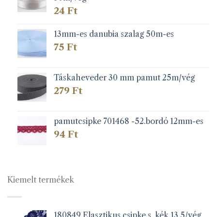
24
Ft
13mm-es danubia szalag 50m-es
75
Ft
Táskaheveder 30 mm pamut 25m/vég
279
Ft
pamutcsipke 701468 -52.bordó 12mm-es
94
Ft
Kiemelt termékek
180849 Elasztikus csipke s. kék 13,5/vég