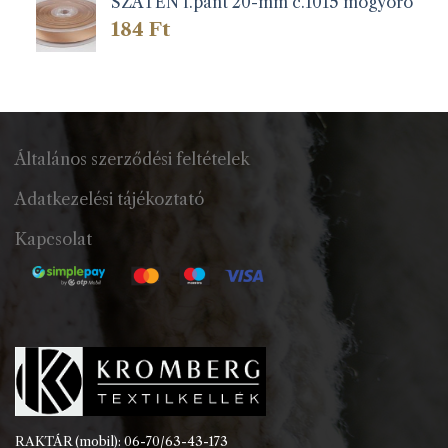
SZATÉN f.pánt 20-mm c.1015 mogyoró
184
Ft
Általános szerződési feltételek
Adatkezelési tájékoztató
Kapcsolat
RAKTÁR (mobil): 06-70/63-43-173