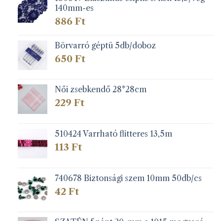
140mm-es
886
Ft
Börvarró géptü 5db/doboz
650
Ft
Női zsebkendő 28*28cm
229
Ft
510424 Varrható flitteres 13,5m
113
Ft
740678 Biztonsági szem 10mm 50db/cs
42
Ft