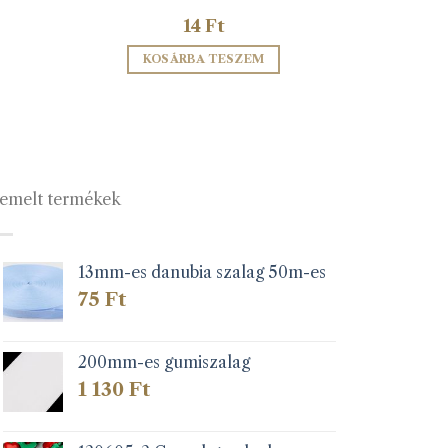
14
Ft
KOSÁRBA TESZEM
emelt termékek
13mm-es danubia szalag 50m-es
75
Ft
200mm-es gumiszalag
1 130
Ft