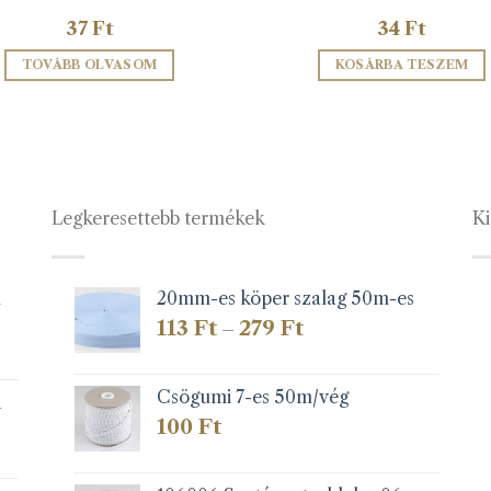
37
Ft
34
Ft
TOVÁBB OLVASOM
KOSÁRBA TESZEM
Legkeresettebb termékek
Ki
1
20mm-es köper szalag 50m-es
Ártartomány:
113
Ft
279
Ft
–
113 Ft
-
279 Ft
Csögumi 7-es 50m/vég
k
100
Ft