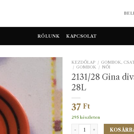
BEL
RÓLUNK
KAPCSOLAT
KEZDŐLAP
/
GOMBOK, CSA
/
GOMBOK
/
NŐI
2131/28 Gina di
28L
37
Ft
295 készleten
2131/28 Gina divatgomb 28
KOSÁRB