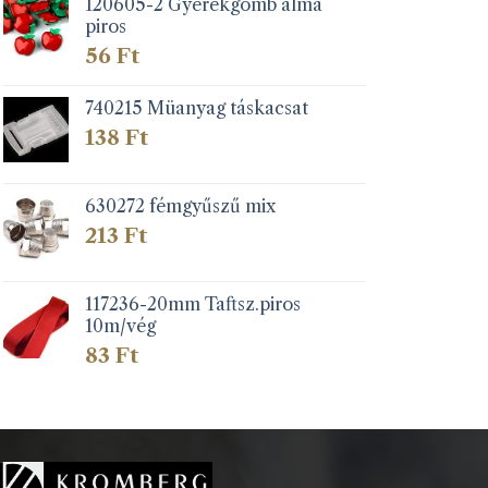
120605-2 Gyerekgomb alma
piros
56
Ft
740215 Müanyag táskacsat
138
Ft
630272 fémgyűszű mix
213
Ft
117236-20mm Taftsz.piros
10m/vég
83
Ft