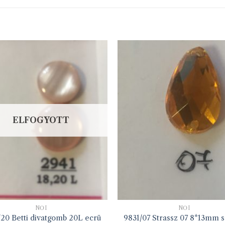
ELFOGYOTT
NŐI
NŐI
20 Betti divatgomb 20L ecrü
9831/07 Strassz 07 8*13mm s