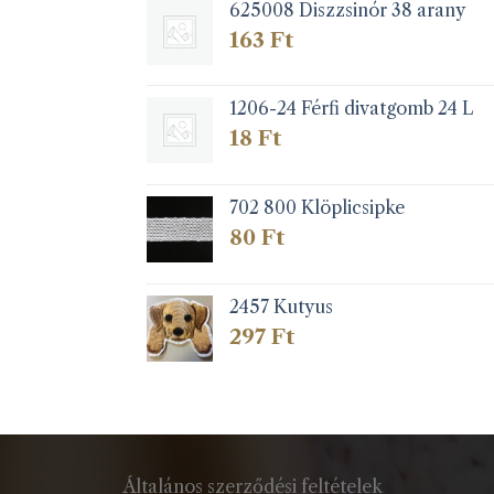
625008 Diszzsinór 38 arany
163
Ft
1206-24 Férfi divatgomb 24 L
18
Ft
702 800 Klöplicsipke
80
Ft
2457 Kutyus
297
Ft
Általános szerződési feltételek