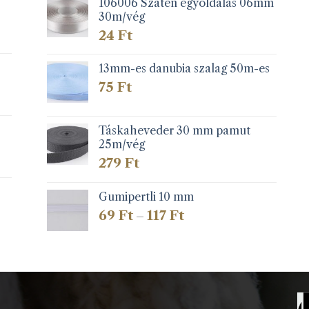
106006 Szatén egyoldalas 06mm
30m/vég
24
Ft
13mm-es danubia szalag 50m-es
75
Ft
Táskaheveder 30 mm pamut
25m/vég
279
Ft
Gumipertli 10 mm
Ártartomány:
69
Ft
117
Ft
–
69 Ft
-
117 Ft