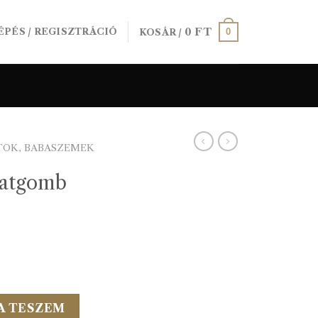
0
FT
0
ÉPÉS / REGISZTRÁCIÓ
KOSÁR /
TOK, BABASZEMEK
vatgomb
L mennyiség
A TESZEM