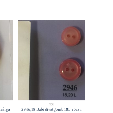
NŐI
.sárga
2946/18 Babi divatgomb 18L rózsa