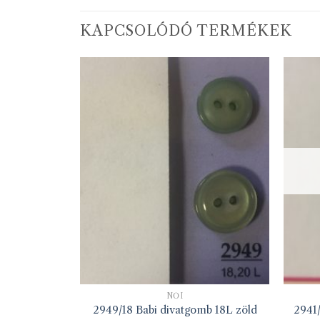
KAPCSOLÓDÓ TERMÉKEK
NŐI
*13mm ezüst
2949/18 Babi divatgomb 18L zöld
2941/