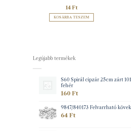
14
Ft
ZEM
KOSÁRBA TESZEM
Legújabb termékek
S60 Spirál cipzár 25cm zárt 10
fehér
160
Ft
9847/840173 Felvarrható köve
64
Ft