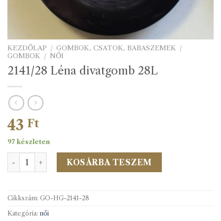
KEZDŐLAP
/
GOMBOK, CSATOK, BABASZEMEK
/
GOMBOK
/
NŐI
2141/28 Léna divatgomb 28L
43
Ft
97 készleten
2141/28 Léna divatgomb 28L mennyiség
KOSÁRBA TESZEM
Cikkszám:
GO-HG-2141-28
Kategória:
női