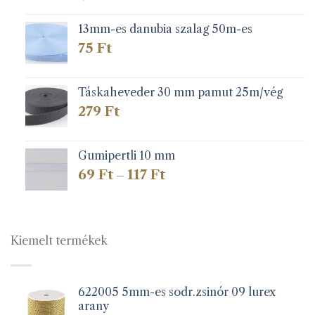
13mm-es danubia szalag 50m-es
75
Ft
Táskaheveder 30 mm pamut 25m/vég
279
Ft
Gumipertli 10 mm
Ártartomány:
69
Ft
117
Ft
–
69 Ft
-
117 Ft
Kiemelt termékek
622005 5mm-es sodr.zsinór 09 lurex
arany