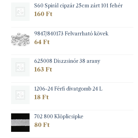
S60 Spirál cipzár 25cm zárt 101 fehér
160
Ft
9847/840173 Felvarrható kövek
64
Ft
625008 Diszzsinór 38 arany
163
Ft
1206-24 Férfi divatgomb 24 L
18
Ft
702 800 Klöplicsipke
80
Ft