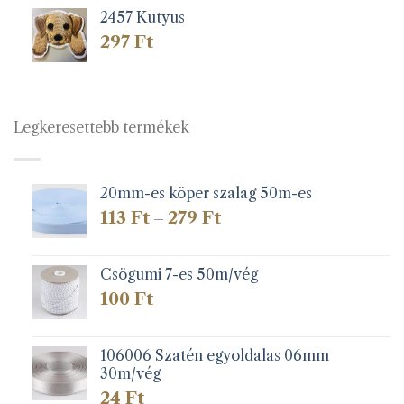
2457 Kutyus
297
Ft
Legkeresettebb termékek
20mm-es köper szalag 50m-es
Ártartomány:
113
Ft
279
Ft
–
113 Ft
-
279 Ft
Csögumi 7-es 50m/vég
100
Ft
106006 Szatén egyoldalas 06mm
30m/vég
24
Ft