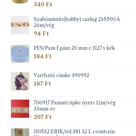
340
Ft
Szabómintás(hobby) szalag 235500 A
26m/vég
94
Ft
PES/Pam.f.pánt 20 mm c.1127 v.kék
184
Ft
Varrható címke 390992
187
Ft
706917 Pamutcsipke nyers 12m/vég
33mm-es
207
Ft
110532 ERIK/tol.381 32 L csontszín