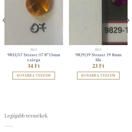
NŐI
NŐI
9831/07 Strassz 07 8*13mm
9829/19 Strassz 19 8mm
s.sárga
lila
34
Ft
23
Ft
KOSÁRBA TESZEM
KOSÁRBA TESZEM
Legújabb termékek