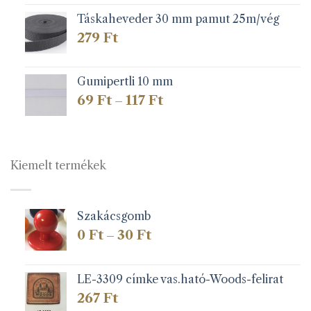
Táskaheveder 30 mm pamut 25m/vég
279
Ft
Gumipertli 10 mm
Ártartomány:
69
Ft
117
Ft
–
69 Ft
-
117 Ft
Kiemelt termékek
Szakácsgomb
Ártartomány:
0
Ft
30
Ft
–
0 Ft
-
30 Ft
LE-3309 címke vas.ható-Woods-felirat
267
Ft