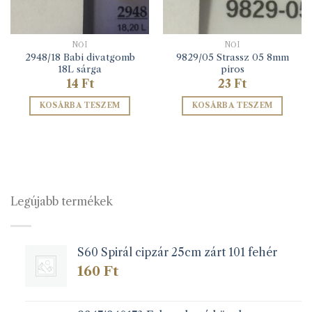
NŐI
NŐI
2948/18 Babi divatgomb
9829/05 Strassz 05 8mm
18L sárga
piros
14
Ft
23
Ft
KOSÁRBA TESZEM
KOSÁRBA TESZEM
Legújabb termékek
S60 Spirál cipzár 25cm zárt 101 fehér
160
Ft