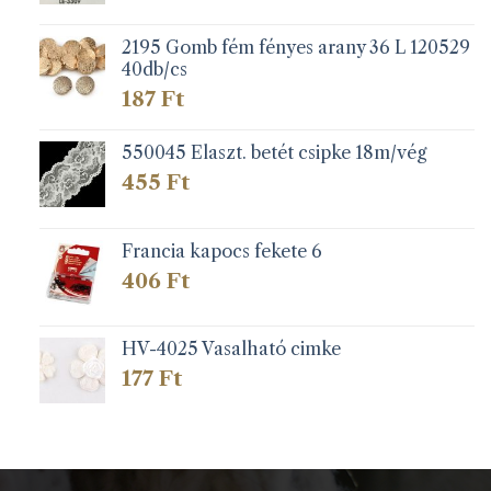
2195 Gomb fém fényes arany 36 L 120529
40db/cs
187
Ft
550045 Elaszt. betét csipke 18m/vég
455
Ft
Francia kapocs fekete 6
406
Ft
HV-4025 Vasalható cimke
177
Ft