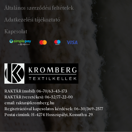
Általános szerződési feltételek
Adatkezelési tájékoztató
Kapcsolat
RAKTÁR (mobil): 06-70/63-43-173
RAKTÁR (vezetékes): 06-52/77-22-00
email: raktar@kromberg.hu
Regisztrációval kapcsolatos kérdések: 06-30/369-2577
Postai címünk: H-4274 Hosszúpályi, Kossuth u. 29.