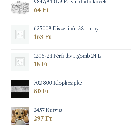
9847/840173 Felvarrható kövek
64
Ft
625008 Diszzsinór 38 arany
163
Ft
1206-24 Férfi divatgomb 24 L
18
Ft
702 800 Klöplicsipke
80
Ft
2457 Kutyus
297
Ft