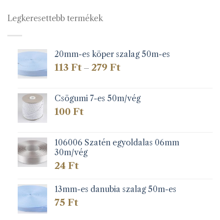
Legkeresettebb termékek
20mm-es köper szalag 50m-es
Ártartomány:
113
Ft
279
Ft
–
113 Ft
-
279 Ft
Csögumi 7-es 50m/vég
100
Ft
106006 Szatén egyoldalas 06mm
30m/vég
24
Ft
13mm-es danubia szalag 50m-es
75
Ft