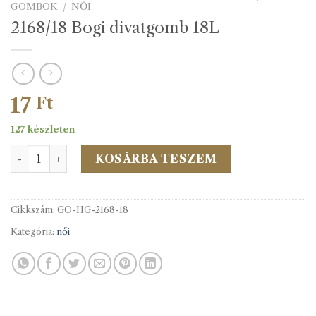
GOMBOK
/
NŐI
2168/18 Bogi divatgomb 18L
17
Ft
127 készleten
2168/18 Bogi divatgomb 18L mennyiség
KOSÁRBA TESZEM
Cikkszám:
GO-HG-2168-18
Kategória:
női