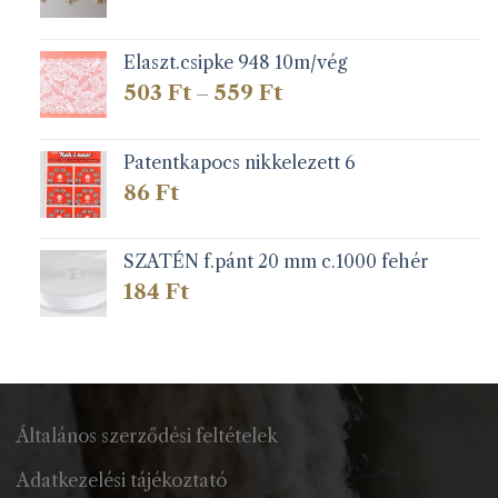
Elaszt.csipke 948 10m/vég
Ártartomány:
503
Ft
559
Ft
–
503 Ft
-
559 Ft
Patentkapocs nikkelezett 6
86
Ft
SZATÉN f.pánt 20 mm c.1000 fehér
184
Ft
Általános szerződési feltételek
Adatkezelési tájékoztató