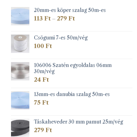
20mm-es köper szalag 50m-es
Ártartomány:
113
Ft
279
Ft
–
113 Ft
-
279 Ft
Csögumi 7-es 50m/vég
100
Ft
106006 Szatén egyoldalas 06mm
30m/vég
24
Ft
13mm-es danubia szalag 50m-es
75
Ft
Táskaheveder 30 mm pamut 25m/vég
279
Ft