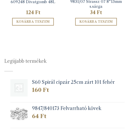
9831/07 Strassz 07 8*13mm
609248 Divatgomb 48L
s.sárga
124
Ft
34
Ft
KOSÁRBA TESZEM
KOSÁRBA TESZEM
Legújabb termékek
S60 Spirál cipzár 25cm zárt 101 fehér
160
Ft
9847/840173 Felvarrható kövek
64
Ft