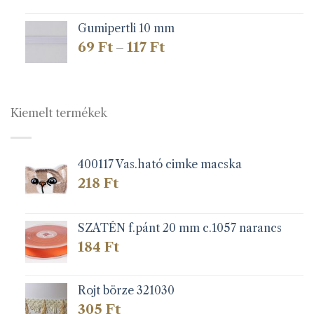
Gumipertli 10 mm
Ártartomány:
69
Ft
117
Ft
–
69 Ft
-
117 Ft
Kiemelt termékek
400117 Vas.ható cimke macska
218
Ft
SZATÉN f.pánt 20 mm c.1057 narancs
184
Ft
Rojt börze 321030
305
Ft