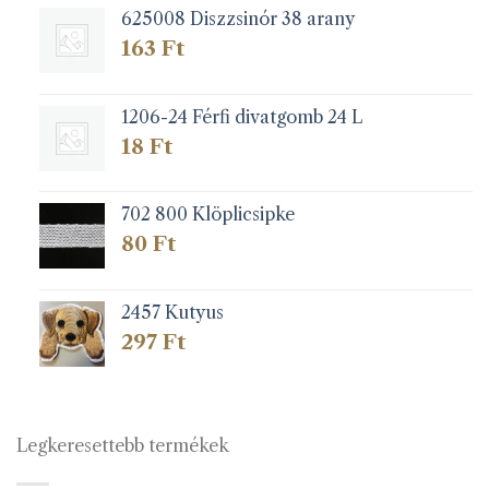
625008 Diszzsinór 38 arany
163
Ft
1206-24 Férfi divatgomb 24 L
18
Ft
702 800 Klöplicsipke
80
Ft
2457 Kutyus
297
Ft
Legkeresettebb termékek