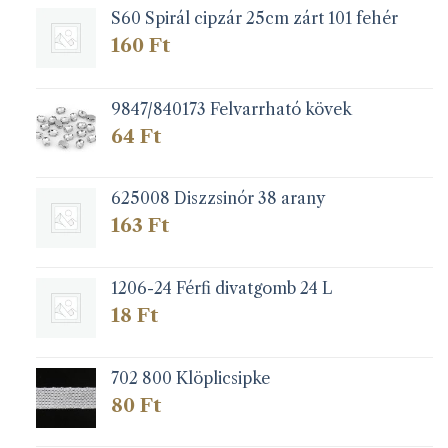
S60 Spirál cipzár 25cm zárt 101 fehér
160
Ft
9847/840173 Felvarrható kövek
64
Ft
625008 Diszzsinór 38 arany
163
Ft
1206-24 Férfi divatgomb 24 L
18
Ft
702 800 Klöplicsipke
80
Ft