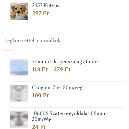
2457 Kutyus
297
Ft
Legkeresettebb termékek
20mm-es köper szalag 50m-es
Ártartomány:
113
Ft
279
Ft
–
113 Ft
-
279 Ft
Csögumi 7-es 50m/vég
100
Ft
106006 Szatén egyoldalas 06mm
30m/vég
24
Ft