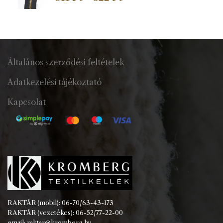
311 Ft
-
622 Ft
Általános szerződési feltételek
Adatkezelési tájékoztató
Kapcsolat
RAKTÁR (mobil): 06-70/63-43-173
RAKTÁR (vezetékes): 06-52/77-22-00
email: raktar@kromberg.hu