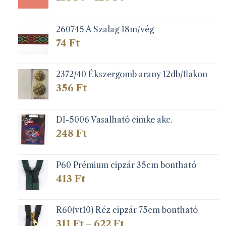
114 Ft
-
126 Ft
260745 A Szalag 18m/vég
74
Ft
2372/40 Ékszergomb arany 12db/flakon
356
Ft
DI-5006 Vasalható cimke akc.
248
Ft
P60 Prémium cipzár 35cm bontható
413
Ft
R60(vt10) Réz cipzár 75cm bontható
Ártartomány:
311
Ft
622
Ft
–