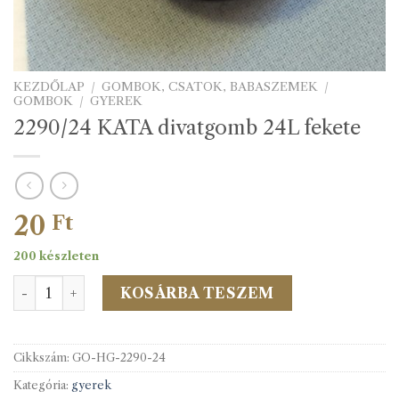
KEZDŐLAP
/
GOMBOK, CSATOK, BABASZEMEK
/
GOMBOK
/
GYEREK
2290/24 KATA divatgomb 24L fekete
20
Ft
200 készleten
2290/24 KATA divatgomb 24L fekete mennyiség
KOSÁRBA TESZEM
Cikkszám:
GO-HG-2290-24
Kategória:
gyerek