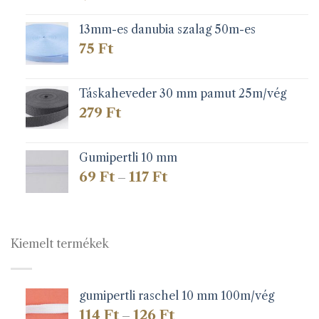
13mm-es danubia szalag 50m-es
75
Ft
Táskaheveder 30 mm pamut 25m/vég
279
Ft
Gumipertli 10 mm
Ártartomány:
69
Ft
117
Ft
–
69 Ft
-
117 Ft
Kiemelt termékek
gumipertli raschel 10 mm 100m/vég
Ártartomány:
114
Ft
126
Ft
–