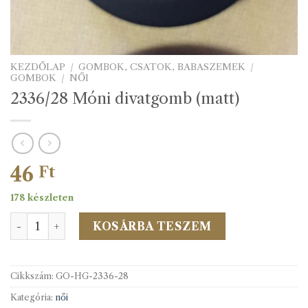
KEZDŐLAP
/
GOMBOK, CSATOK, BABASZEMEK
/
GOMBOK
/
NŐI
2336/28 Móni divatgomb (matt)
46
Ft
178 készleten
2336/28 Móni divatgomb (matt) mennyiség
KOSÁRBA TESZEM
Cikkszám:
GO-HG-2336-28
Kategória:
női