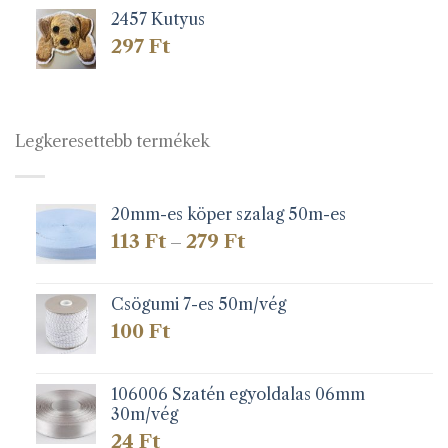
2457 Kutyus
297
Ft
Legkeresettebb termékek
20mm-es köper szalag 50m-es
Ártartomány:
113
Ft
279
Ft
–
113 Ft
-
279 Ft
Csögumi 7-es 50m/vég
100
Ft
106006 Szatén egyoldalas 06mm
30m/vég
24
Ft