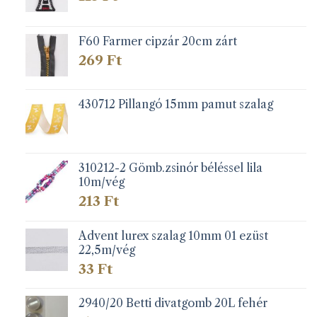
F60 Farmer cipzár 20cm zárt
269
Ft
430712 Pillangó 15mm pamut szalag
310212-2 Gömb.zsinór béléssel lila
10m/vég
213
Ft
Advent lurex szalag 10mm 01 ezüst
22,5m/vég
33
Ft
2940/20 Betti divatgomb 20L fehér