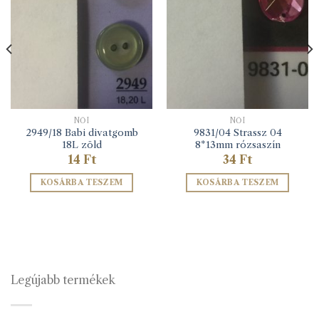
NŐI
NŐI
2949/18 Babi divatgomb
9831/04 Strassz 04
18L zöld
8*13mm rózsaszín
14
Ft
34
Ft
KOSÁRBA TESZEM
KOSÁRBA TESZEM
Legújabb termékek