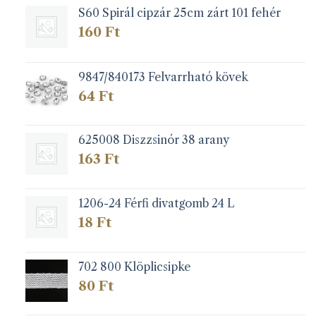
S60 Spirál cipzár 25cm zárt 101 fehér
160
Ft
9847/840173 Felvarrható kövek
64
Ft
625008 Diszzsinór 38 arany
163
Ft
1206-24 Férfi divatgomb 24 L
18
Ft
702 800 Klöplicsipke
80
Ft