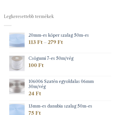
Legkeresettebb termékek
20mm-es köper szalag 50m-es
Ártartomány:
113
Ft
279
Ft
–
113 Ft
-
279 Ft
Csögumi 7-es 50m/vég
100
Ft
106006 Szatén egyoldalas 06mm
30m/vég
24
Ft
13mm-es danubia szalag 50m-es
75
Ft