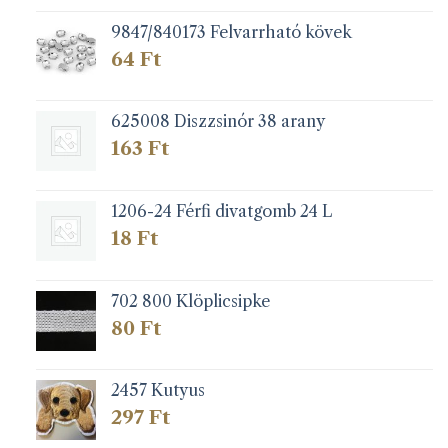
9847/840173 Felvarrható kövek
64
Ft
625008 Diszzsinór 38 arany
163
Ft
1206-24 Férfi divatgomb 24 L
18
Ft
702 800 Klöplicsipke
80
Ft
2457 Kutyus
297
Ft