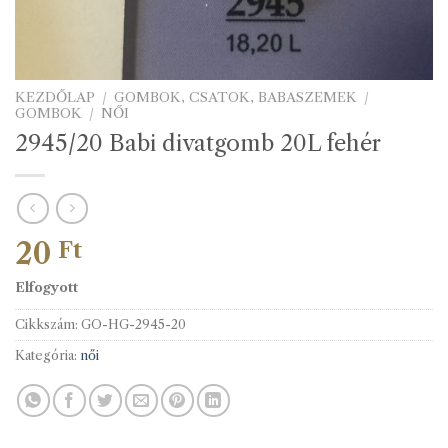
KEZDŐLAP
/
GOMBOK, CSATOK, BABASZEMEK
/
GOMBOK
/
NŐI
2945/20 Babi divatgomb 20L fehér
20
Ft
Elfogyott
Cikkszám:
GO-HG-2945-20
Kategória:
női