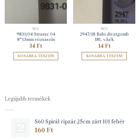
NŐI
NŐI
9831/04 Strassz 04
2947/18 Babi divatgomb
8*13mm rózsaszín
18L v.kék
34
Ft
14
Ft
KOSÁRBA TESZEM
KOSÁRBA TESZEM
Legújabb termékek
S60 Spirál cipzár 25cm zárt 101 fehér
160
Ft