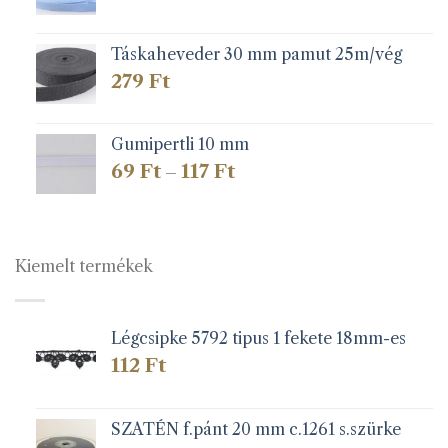
Táskaheveder 30 mm pamut 25m/vég
279
Ft
Gumipertli 10 mm
Ártartomány:
69
Ft
117
Ft
–
69 Ft
-
117 Ft
Kiemelt termékek
Légcsipke 5792 tipus 1 fekete 18mm-es
112
Ft
SZATÉN f.pánt 20 mm c.1261 s.szürke