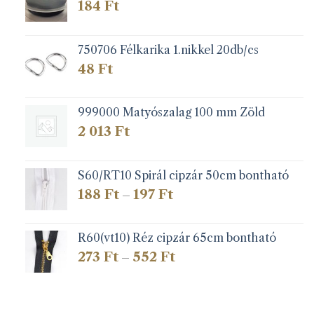
184
Ft
750706 Félkarika 1.nikkel 20db/cs
48
Ft
999000 Matyószalag 100 mm Zöld
2 013
Ft
S60/RT10 Spirál cipzár 50cm bontható
Ártartomány:
188
Ft
197
Ft
–
188 Ft
-
197 Ft
R60(vt10) Réz cipzár 65cm bontható
Ártartomány:
273
Ft
552
Ft
–
273 Ft
-
552 Ft