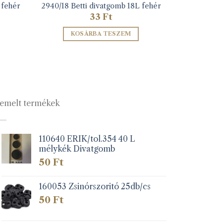
 fehér
2940/18 Betti divatgomb 18L fehér
33
Ft
KOSÁRBA TESZEM
emelt termékek
110640 ERIK/tol.354 40 L
mélykék Divatgomb
50
Ft
160053 Zsinórszoritó 25db/cs
50
Ft