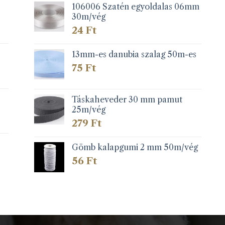
106006 Szatén egyoldalas 06mm
30m/vég
24
Ft
13mm-es danubia szalag 50m-es
75
Ft
Táskaheveder 30 mm pamut
25m/vég
279
Ft
Gömb kalapgumi 2 mm 50m/vég
56
Ft