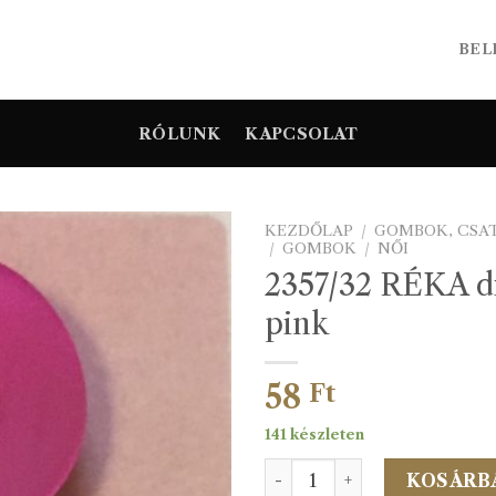
BEL
RÓLUNK
KAPCSOLAT
KEZDŐLAP
/
GOMBOK, CSA
/
GOMBOK
/
NŐI
2357/32 RÉKA d
pink
58
Ft
141 készleten
2357/32 RÉKA divatgomb p
KOSÁRB