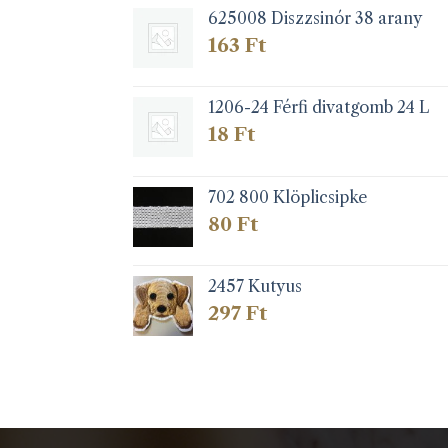
625008 Diszzsinór 38 arany
163
Ft
1206-24 Férfi divatgomb 24 L
18
Ft
702 800 Klöplicsipke
80
Ft
2457 Kutyus
297
Ft