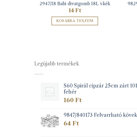
mb 18L ecrü
2947/18 Babi divatgomb 18L v.kék
9829
14
Ft
ZEM
KOSÁRBA TESZEM
Legújabb termékek
S60 Spirál cipzár 25cm zárt 10
fehér
160
Ft
9847/840173 Felvarrható köve
64
Ft