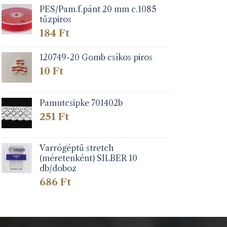
PES/Pam.f.pánt 20 mm c.1085
tűzpiros
184
Ft
120749-20 Gomb csíkos piros
10
Ft
Pamutcsipke 701402b
251
Ft
Varrógéptű stretch
(méretenként) SILBER 10
db/doboz
686
Ft