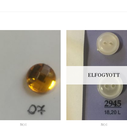
ELFOGYOTT
NŐI
NŐI