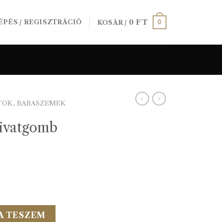
0
FT
0
ÉPÉS / REGISZTRÁCIÓ
KOSÁR /
TOK, BABASZEMEK
ivatgomb
ink mennyiség
A TESZEM