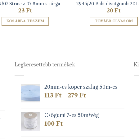
/07 Strassz 07 8mm s.sárga
2945/20 Babi divatgomb 20L
23
Ft
20
Ft
KOSÁRBA TESZEM
TOVÁBB OLVASOM
Legkeresettebb termékek
Ki
1
20mm-es köper szalag 50m-es
Ártartomány:
113
Ft
279
Ft
–
113 Ft
-
279 Ft
Csögumi 7-es 50m/vég
k
100
Ft