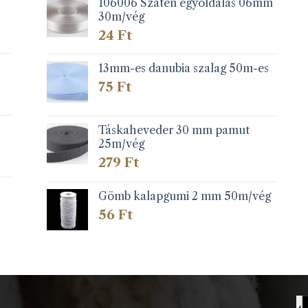
106006 Szatén egyoldalas 06mm
30m/vég
24
Ft
13mm-es danubia szalag 50m-es
75
Ft
Táskaheveder 30 mm pamut
25m/vég
279
Ft
Gömb kalapgumi 2 mm 50m/vég
56
Ft