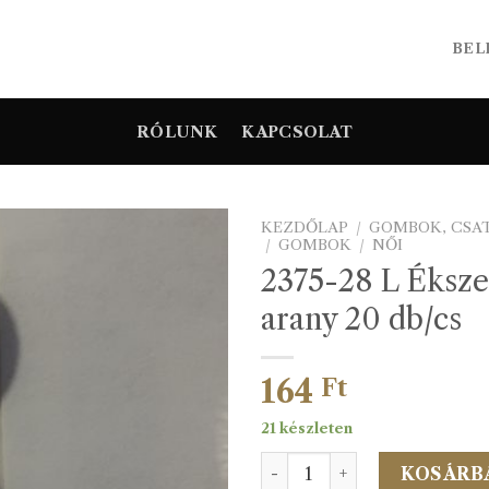
BEL
RÓLUNK
KAPCSOLAT
KEZDŐLAP
/
GOMBOK, CSA
/
GOMBOK
/
NŐI
2375-28 L Éksz
arany 20 db/cs
164
Ft
21 készleten
2375-28 L Ékszergomb aran
KOSÁRB