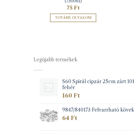
(750061)
75
Ft
ZEM
TOVÁBB OLVASOM
Legújabb termékek
S60 Spirál cipzár 25cm zárt 10
fehér
160
Ft
9847/840173 Felvarrható köve
64
Ft