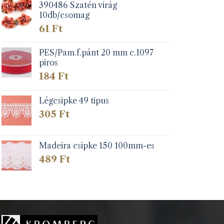
390486 Szatén virág
10db/csomag
61
Ft
PES/Pam.f.pánt 20 mm c.1097
piros
184
Ft
Légcsipke 49 tipus
305
Ft
Madeira csipke 150 100mm-es
489
Ft