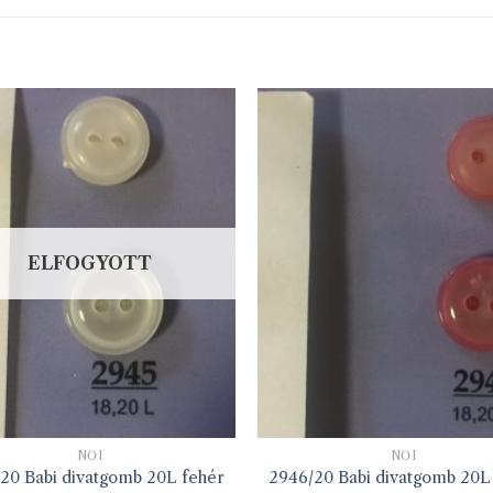
ELFOGYOTT
NŐI
NŐI
20 Babi divatgomb 20L fehér
2946/20 Babi divatgomb 20L