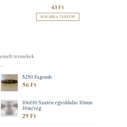
43
Ft
KOSÁRBA TESZEM
emelt termékek
5250 Fagomb
56
Ft
106010 Szatén egyoldalas 10mm
30m/vég
29
Ft