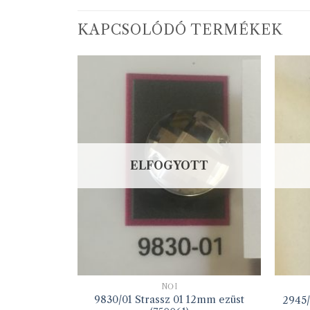
KAPCSOLÓDÓ TERMÉKEK
ELFOGYOTT
NŐI
9830/01 Strassz 01 12mm ezüst
8mm ezüst
2945/