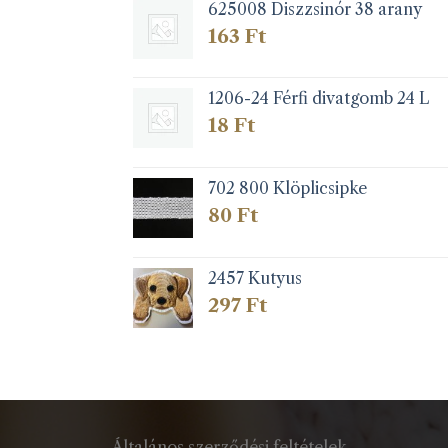
625008 Diszzsinór 38 arany
163
Ft
1206-24 Férfi divatgomb 24 L
18
Ft
702 800 Klöplicsipke
80
Ft
2457 Kutyus
297
Ft
Általános szerződési feltételek