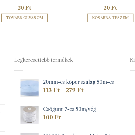
20
Ft
20
Ft
TOVÁBB OLVASOM
KOSÁRBA TESZEM
Legkeresettebb termékek
Ki
1
20mm-es köper szalag 50m-es
Ártartomány:
113
Ft
279
Ft
–
113 Ft
-
279 Ft
Csögumi 7-es 50m/vég
k
100
Ft