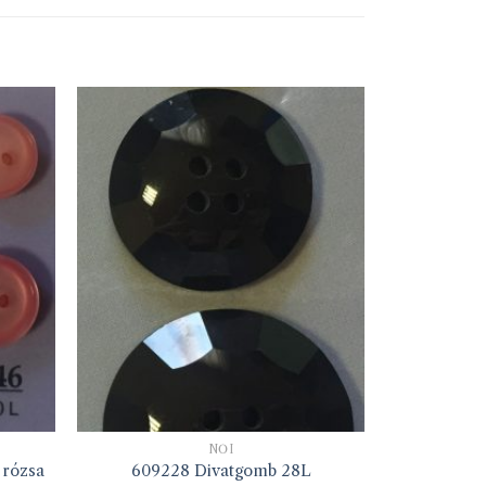
NŐI
 rózsa
609228 Divatgomb 28L