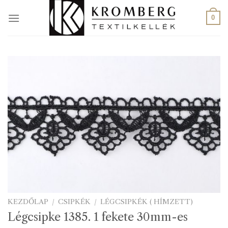
Skip
to
0
content
KEZDŐLAP
/
CSIPKÉK
/
LÉGCSIPKÉK ( HÍMZETT)
Légcsipke 1385. 1 fekete 30mm-es