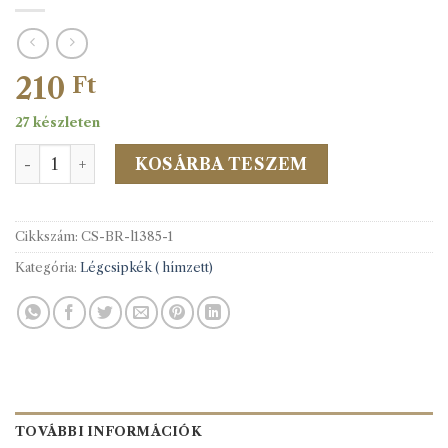
210
Ft
27 készleten
Légcsipke 1385. 1 fekete 30mm-es mennyiség
KOSÁRBA TESZEM
Cikkszám:
CS-BR-l1385-1
Kategória:
Légcsipkék ( hímzett)
TOVÁBBI INFORMÁCIÓK