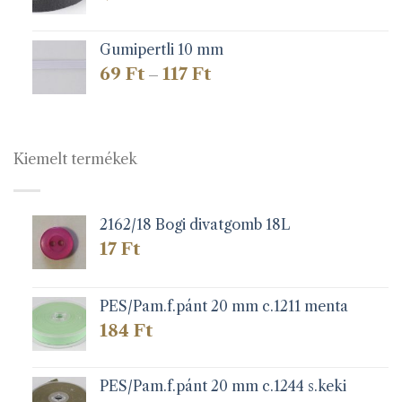
Gumipertli 10 mm
Ártartomány:
69
Ft
117
Ft
–
69 Ft
-
117 Ft
Kiemelt termékek
2162/18 Bogi divatgomb 18L
17
Ft
PES/Pam.f.pánt 20 mm c.1211 menta
184
Ft
PES/Pam.f.pánt 20 mm c.1244 s.keki