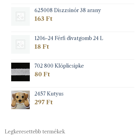
625008 Diszzsinór 38 arany
163
Ft
1206-24 Férfi divatgomb 24 L
18
Ft
702 800 Klöplicsipke
80
Ft
2457 Kutyus
297
Ft
Legkeresettebb termékek