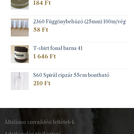
184
Ft
2360 Függönybehúzó (25mm) 100m/vég
58
Ft
T-shirt fonal barna 41
1 646
Ft
S60 Spirál cipzár 55cm bontható
210
Ft
Általános szerződési feltételek
Adatkezelési tájékoztató