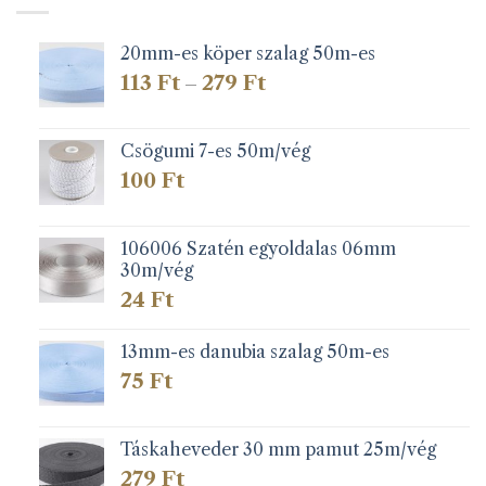
20mm-es köper szalag 50m-es
Ártartomány:
113
Ft
279
Ft
–
113 Ft
-
279 Ft
Csögumi 7-es 50m/vég
100
Ft
106006 Szatén egyoldalas 06mm
30m/vég
24
Ft
13mm-es danubia szalag 50m-es
75
Ft
Táskaheveder 30 mm pamut 25m/vég
279
Ft