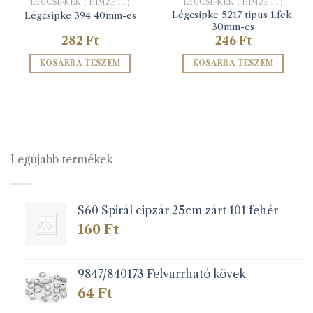
LÉGCSIPKÉK ( HÍMZETT)
LÉGCSIPKÉK ( HÍMZETT)
Légcsipke 5217 tipus 1.fek.
Légcsipke 394 40mm-es
30mm-es
282
Ft
246
Ft
KOSÁRBA TESZEM
KOSÁRBA TESZEM
Legújabb termékek
S60 Spirál cipzár 25cm zárt 101 fehér
160
Ft
9847/840173 Felvarrható kövek
64
Ft