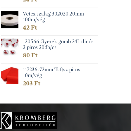
Vetex szalag 302020 20mm
100m/vég
42
Ft
120566 Gyerek gomb 24L dínós
2.piros 20db/cs
80
Ft
117236-72mm Taftsz.piros
10m/vég
203
Ft