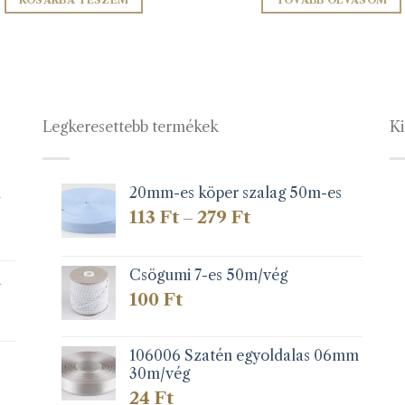
KOSÁRBA TESZEM
TOVÁBB OLVASOM
Legkeresettebb termékek
Ki
1
20mm-es köper szalag 50m-es
Ártartomány:
113
Ft
279
Ft
–
113 Ft
-
279 Ft
Csögumi 7-es 50m/vég
k
100
Ft
106006 Szatén egyoldalas 06mm
30m/vég
24
Ft