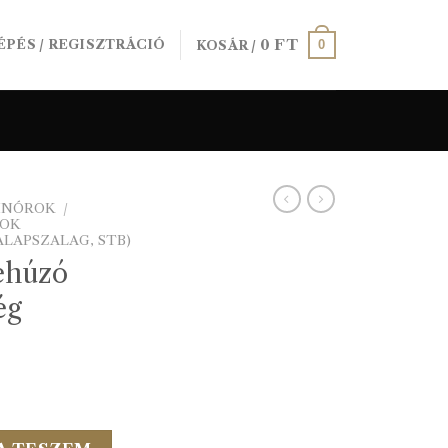
0
FT
0
ÉPÉS / REGISZTRÁCIÓ
KOSÁR /
SINÓROK
/
GOK
LAPSZALAG, STB)
ehúzó
ég
) 100m/vég mennyiség