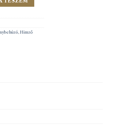
A TESZEM
önybehúzó, Hímző