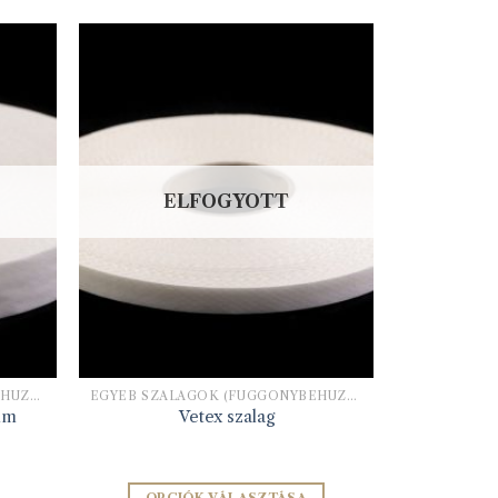
ELFOGYOTT
EGYÉB SZALAGOK (FÜGGÖNYBEHÚZÓ, HÍMZŐ ALAPSZALAG, STB)
EGYÉB SZALAGOK (FÜGGÖNYBEHÚZÓ, HÍMZŐ ALAPSZALAG, STB)
mm
Vetex szalag