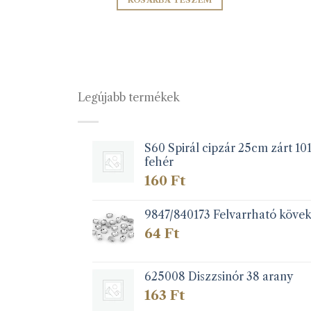
TÁSA
KOSÁRBA TESZEM
k
éknek
iója
Legújabb termékek
zatok
S60 Spirál cipzár 25cm zárt 10
fehér
koldalon
zthatók
160
Ft
9847/840173 Felvarrható köve
64
Ft
625008 Diszzsinór 38 arany
163
Ft