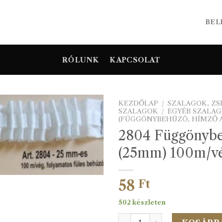
BEL
RÓLUNK
KAPCSOLAT
KEZDŐLAP
/
SZALAGOK, Z
SZALAGOK
/
EGYÉB SZALA
(FÜGGÖNYBEHÚZÓ, HÍMZŐ A
2804 Függönyb
(25mm) 100m/v
58
Ft
502 készleten
2804 Függönybehúzó (25mm