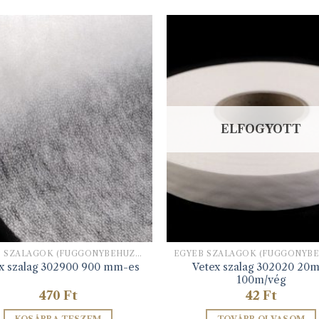
ELFOGYOTT
EGYÉB SZALAGOK (FÜGGÖNYBEHÚZÓ, HÍMZŐ ALAPSZALAG, STB)
Vetex szalag 302020 20
x szalag 302900 900 mm-es
100m/vég
470
Ft
42
Ft