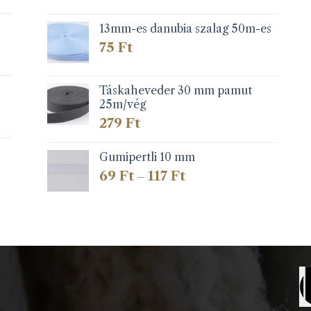
13mm-es danubia szalag 50m-es
75
Ft
Táskaheveder 30 mm pamut
25m/vég
279
Ft
Gumipertli 10 mm
Ártartomány:
69
Ft
117
Ft
–
69 Ft
-
117 Ft