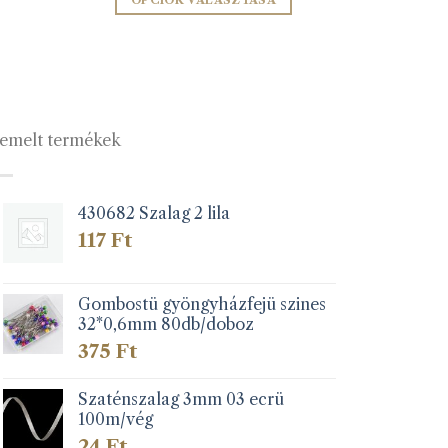
OPCIÓK VÁLASZTÁSA
Ennek
a
terméknek
több
variációja
emelt termékek
van.
A
változatok
a
430682 Szalag 2 lila
termékoldalon
117
Ft
választhatók
ki
Gombostü gyöngyházfejü szines
32*0,6mm 80db/doboz
375
Ft
Szaténszalag 3mm 03 ecrü
100m/vég
24
Ft