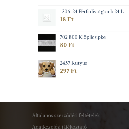
1206-24 Férfi divatgomb 24 L
18
Ft
702 800 Klöplicsipke
80
Ft
2457 Kutyus
297
Ft
Általános szerződési feltételek
Adatkezelési tájékoztató