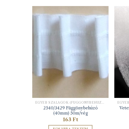
EGYÉB SZALAGOK (FÜGGÖNYBEHÚZÓ, HÍMZŐ ALAPSZALAG, STB)
EGYÉB SZALAGOK (FÜGGÖNYBEHÚZÓ, HÍMZŐ ALAPSZALAG, STB)
2540/3429 Függönybehúzó
g
Vete
(40mm) 50m/vég
163
Ft