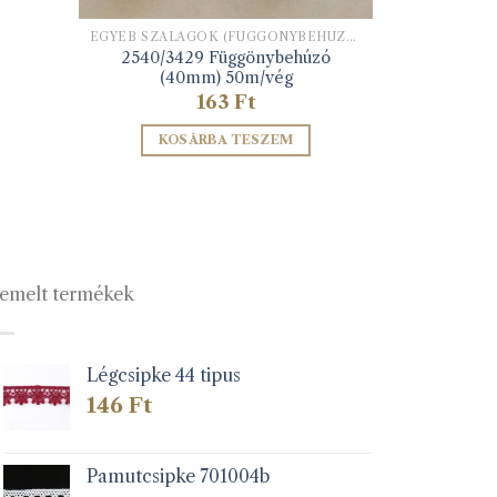
EGYÉB SZALAGOK (FÜGGÖNYBEHÚZÓ, HÍMZŐ ALAPSZALAG, STB)
2540/3429 Függönybehúzó
(40mm) 50m/vég
163
Ft
KOSÁRBA TESZEM
emelt termékek
Légcsipke 44 tipus
146
Ft
Pamutcsipke 701004b