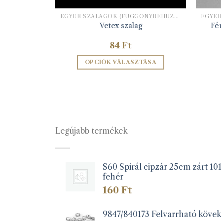
EGYÉB SZALAGOK (FÜGGÖNYBEHÚZÓ, HÍMZŐ ALAPSZALAG, STB)
EGYÉB SZALAGOK (FÜGGÖNYBEHÚZÓ, HÍMZŐ ALAPSZALAG, STB)
30 30mm
Fé
Vetex szalag
84
Ft
ZEM
OPCIÓK VÁLASZTÁSA
Ennek
a
terméknek
több
variációja
Legújabb termékek
van.
A
változatok
a
S60 Spirál cipzár 25cm zárt 10
fehér
termékoldalon
választhatók
160
Ft
ki
9847/840173 Felvarrható köve