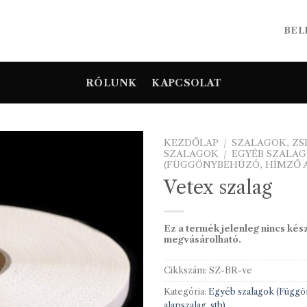
BEL
RÓLUNK
KAPCSOLAT
KEZDŐLAP
/
SZALAGOK, Z
SZALAGOK
/
EGYÉB SZALA
(FÜGGÖNYBEHÚZÓ, HÍMZŐ A
Vetex szalag
Ez a termék jelenleg nincs kés
megvásárolható.
Cikkszám:
SZ-BR-ve
Kategória:
Egyéb szalagok (Függ
alapszalag, stb)