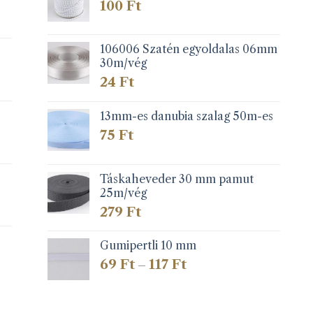
100
Ft
106006 Szatén egyoldalas 06mm
30m/vég
24
Ft
13mm-es danubia szalag 50m-es
75
Ft
Táskaheveder 30 mm pamut
25m/vég
279
Ft
Gumipertli 10 mm
Ártartomány:
69
Ft
117
Ft
–
69 Ft
-
117 Ft