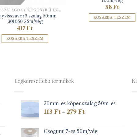
100m/vég
58
Ft
EGYÉB SZALAGOK (FÜGGÖNYBEHÚZÓ, HÍMZŐ ALAPSZALAG, STB)
nyvisszaverö szalag 50mm
KOSÁRBA TESZEM
301050 25m/vég
417
Ft
KOSÁRBA TESZEM
Legkeresettebb termékek
Ki
1
20mm-es köper szalag 50m-es
Ártartomány:
113
Ft
279
Ft
–
113 Ft
-
279 Ft
Csögumi 7-es 50m/vég
k