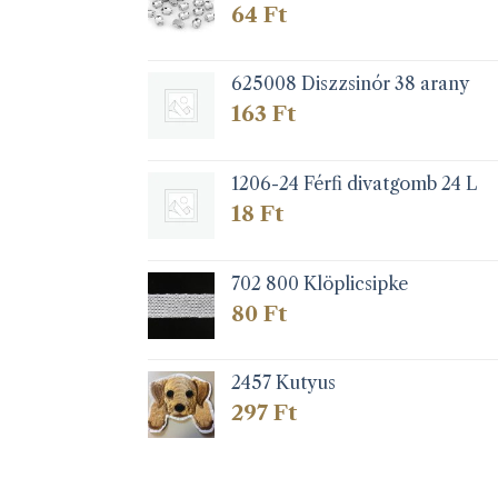
64
Ft
625008 Diszzsinór 38 arany
163
Ft
1206-24 Férfi divatgomb 24 L
18
Ft
702 800 Klöplicsipke
80
Ft
2457 Kutyus
297
Ft