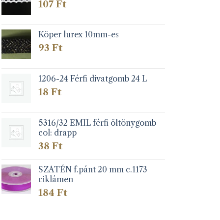
107
Ft
Köper lurex 10mm-es
93
Ft
1206-24 Férfi divatgomb 24 L
18
Ft
5316/32 EMIL férfi öltönygomb
col: drapp
38
Ft
SZATÉN f.pánt 20 mm c.1173
ciklámen
184
Ft