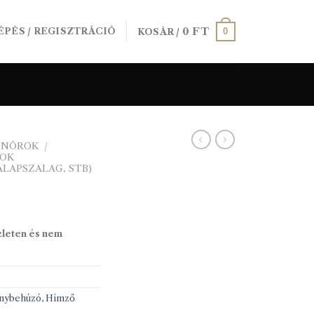
0
FT
0
ÉPÉS / REGISZTRÁCIÓ
KOSÁR /
SINÓROK
/
GOK
LAPSZALAG, STB)
zleten és nem
önybehúzó, Hímző