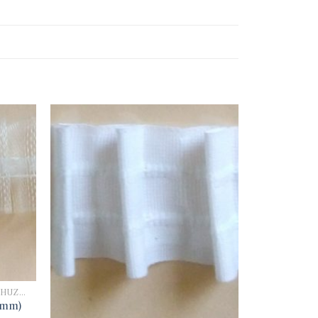
EGYÉB SZALAGOK (FÜGGÖNYBEHÚZÓ, HÍMZŐ ALAPSZALAG, STB)
5mm)