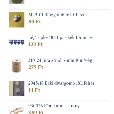
M29-01 Blúzgomb 16L 01 ezüst
50
Ft
Légcsipke 483 típus kék 15mm-es
122
Ft
310124 Juta zsinór 6mm 10m/vég
279
Ft
2945/18 Babi divatgomb 18L fehér
14
Ft
930026 Fém kapocs arany
359
Ft