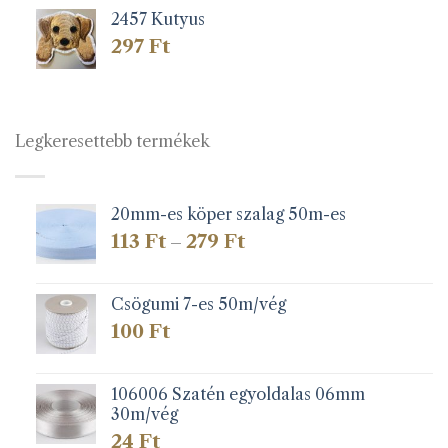
2457 Kutyus
297
Ft
Legkeresettebb termékek
20mm-es köper szalag 50m-es
Ártartomány:
113
Ft
279
Ft
–
113 Ft
-
279 Ft
Csögumi 7-es 50m/vég
100
Ft
106006 Szatén egyoldalas 06mm
30m/vég
24
Ft