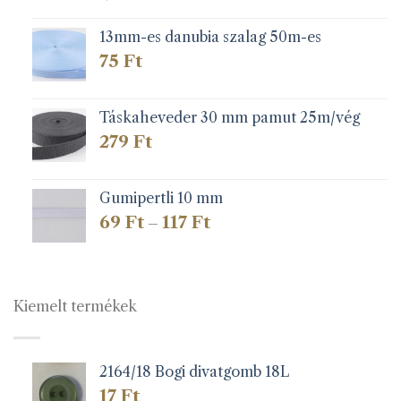
13mm-es danubia szalag 50m-es
75
Ft
Táskaheveder 30 mm pamut 25m/vég
279
Ft
Gumipertli 10 mm
Ártartomány:
69
Ft
117
Ft
–
69 Ft
-
117 Ft
Kiemelt termékek
2164/18 Bogi divatgomb 18L
17
Ft