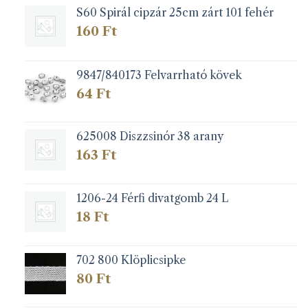
S60 Spirál cipzár 25cm zárt 101 fehér
160
Ft
9847/840173 Felvarrható kövek
64
Ft
625008 Diszzsinór 38 arany
163
Ft
1206-24 Férfi divatgomb 24 L
18
Ft
702 800 Klöplicsipke
80
Ft