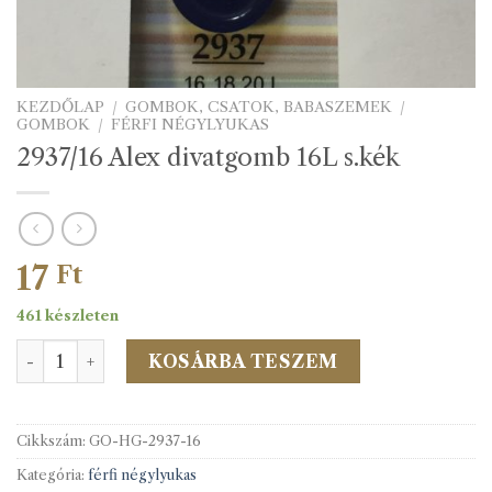
KEZDŐLAP
/
GOMBOK, CSATOK, BABASZEMEK
/
GOMBOK
/
FÉRFI NÉGYLYUKAS
2937/16 Alex divatgomb 16L s.kék
17
Ft
461 készleten
2937/16 Alex divatgomb 16L s.kék mennyiség
KOSÁRBA TESZEM
Cikkszám:
GO-HG-2937-16
Kategória:
férfi négylyukas