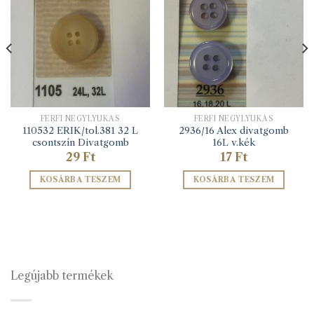
FÉRFI NÉGYLYUKAS
FÉRFI NÉGYLYUKAS
110532 ERIK/tol.381 32 L
2936/16 Alex divatgomb
csontszín Divatgomb
16L v.kék
29
Ft
17
Ft
KOSÁRBA TESZEM
KOSÁRBA TESZEM
Legújabb termékek