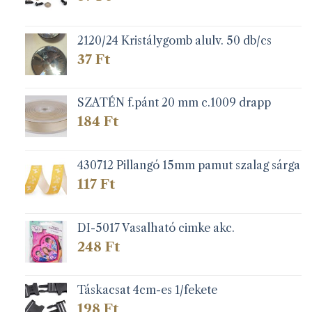
2120/24 Kristálygomb alulv. 50 db/cs
37
Ft
SZATÉN f.pánt 20 mm c.1009 drapp
184
Ft
430712 Pillangó 15mm pamut szalag sárga
117
Ft
DI-5017 Vasalható cimke akc.
248
Ft
Táskacsat 4cm-es 1/fekete
198
Ft