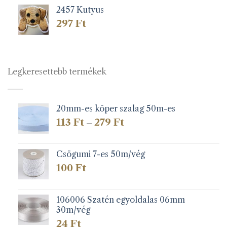
2457 Kutyus
297
Ft
Legkeresettebb termékek
20mm-es köper szalag 50m-es
Ártartomány:
113
Ft
279
Ft
–
113 Ft
-
279 Ft
Csögumi 7-es 50m/vég
100
Ft
106006 Szatén egyoldalas 06mm
30m/vég
24
Ft