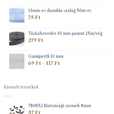
13mm-es danubia szalag 50m-es
75
Ft
Táskaheveder 30 mm pamut 25m/vég
279
Ft
Gumipertli 10 mm
Ártartomány:
69
Ft
117
Ft
–
69 Ft
-
117 Ft
Kiemelt termékek
780852 Biztonsági szemek 8mm
57
Ft