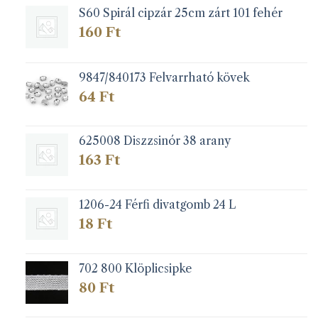
S60 Spirál cipzár 25cm zárt 101 fehér
160
Ft
9847/840173 Felvarrható kövek
64
Ft
625008 Diszzsinór 38 arany
163
Ft
1206-24 Férfi divatgomb 24 L
18
Ft
702 800 Klöplicsipke
80
Ft