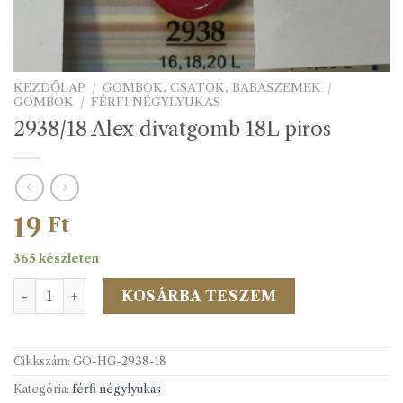
KEZDŐLAP
/
GOMBOK, CSATOK, BABASZEMEK
/
GOMBOK
/
FÉRFI NÉGYLYUKAS
2938/18 Alex divatgomb 18L piros
19
Ft
365 készleten
2938/18 Alex divatgomb 18L piros mennyiség
KOSÁRBA TESZEM
Cikkszám:
GO-HG-2938-18
Kategória:
férfi négylyukas