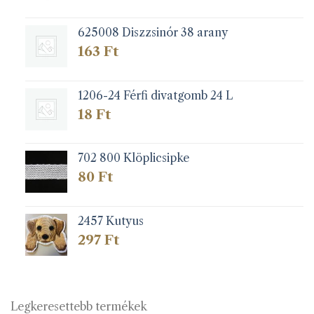
625008 Diszzsinór 38 arany
163
Ft
1206-24 Férfi divatgomb 24 L
18
Ft
702 800 Klöplicsipke
80
Ft
2457 Kutyus
297
Ft
Legkeresettebb termékek