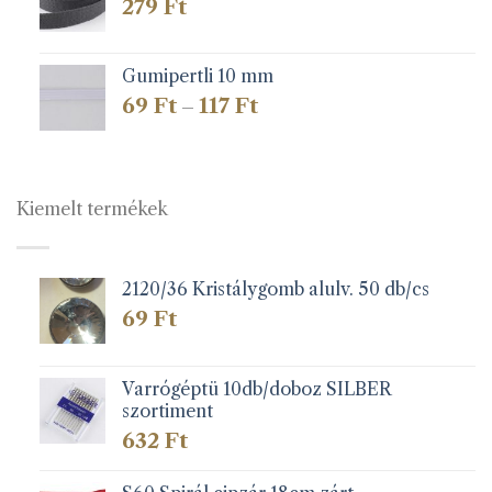
279
Ft
Gumipertli 10 mm
Ártartomány:
69
Ft
117
Ft
–
69 Ft
-
117 Ft
Kiemelt termékek
2120/36 Kristálygomb alulv. 50 db/cs
69
Ft
Varrógéptü 10db/doboz SILBER
szortiment
632
Ft