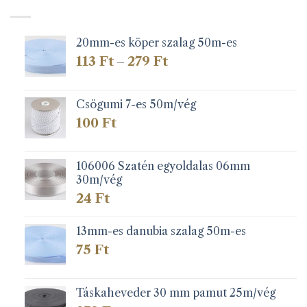
20mm-es köper szalag 50m-es
Ártartomány:
113
Ft
279
Ft
–
113 Ft
-
279 Ft
Csögumi 7-es 50m/vég
100
Ft
106006 Szatén egyoldalas 06mm
30m/vég
24
Ft
13mm-es danubia szalag 50m-es
75
Ft
Táskaheveder 30 mm pamut 25m/vég