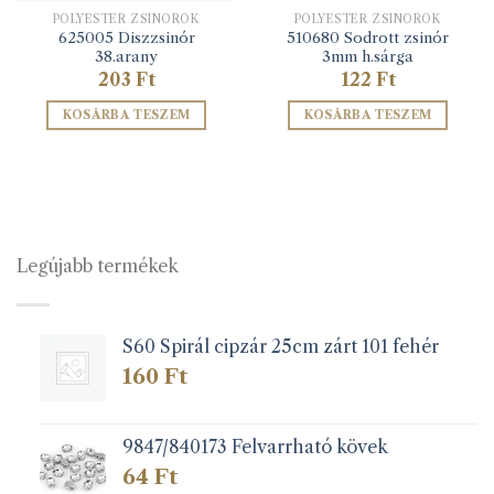
POLYESTER ZSINÓROK
POLYESTER ZSINÓROK
625005 Diszzsinór
510680 Sodrott zsinór
38.arany
3mm h.sárga
203
Ft
122
Ft
KOSÁRBA TESZEM
KOSÁRBA TESZEM
Legújabb termékek
S60 Spirál cipzár 25cm zárt 101 fehér
160
Ft
9847/840173 Felvarrható kövek
64
Ft