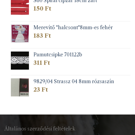
S60 Spirál cipzár 18cm zárt
150
Ft
Merevítő "halcsont"8mm-es fehér
183
Ft
Pamutcsipke 701122b
311
Ft
9829/04 Strassz 04 8mm rózsaszín
23
Ft
Általános szerződési feltételek