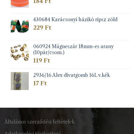
184
Ft
430684 Karácsonyi házikó ripsz zöld
229
Ft
060924 Mágneszár 18mm-es arany
(10pár/csom.)
119
Ft
2936/16 Alex divatgomb 16L v.kék
17
Ft
Általános szerződési feltételek
Adatkezelési tájékoztató