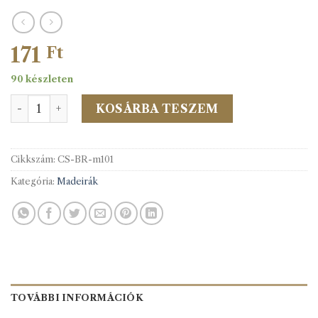
171
Ft
90 készleten
Madeira csipke 101 15mm-es mennyiség
KOSÁRBA TESZEM
Cikkszám:
CS-BR-m101
Kategória:
Madeirák
TOVÁBBI INFORMÁCIÓK