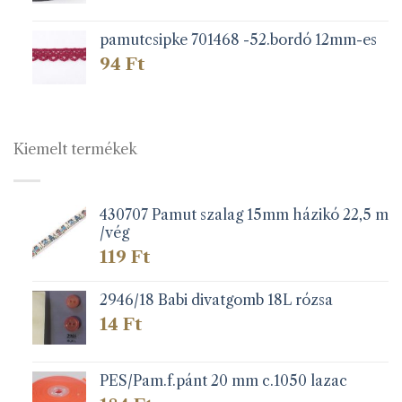
pamutcsipke 701468 -52.bordó 12mm-es
94
Ft
Kiemelt termékek
430707 Pamut szalag 15mm házikó 22,5 m
/vég
119
Ft
2946/18 Babi divatgomb 18L rózsa
14
Ft
PES/Pam.f.pánt 20 mm c.1050 lazac