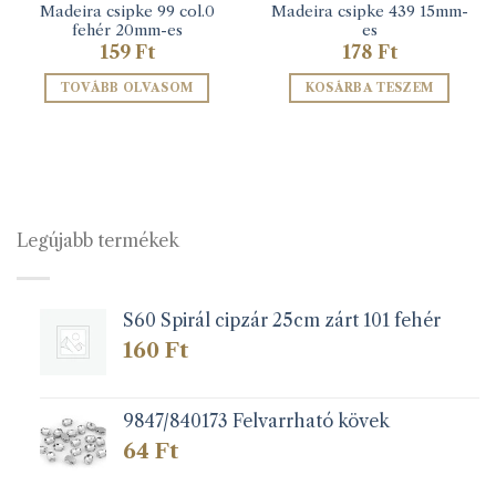
Madeira csipke 99 col.0
Madeira csipke 439 15mm-
fehér 20mm-es
es
159
Ft
178
Ft
TOVÁBB OLVASOM
KOSÁRBA TESZEM
Legújabb termékek
S60 Spirál cipzár 25cm zárt 101 fehér
160
Ft
9847/840173 Felvarrható kövek
64
Ft