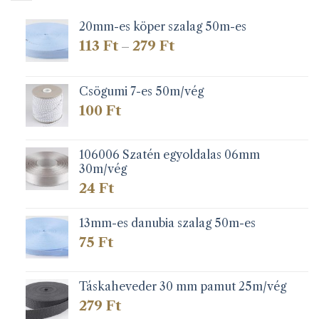
20mm-es köper szalag 50m-es
Ártartomány:
113
Ft
279
Ft
–
113 Ft
-
279 Ft
Csögumi 7-es 50m/vég
100
Ft
106006 Szatén egyoldalas 06mm
30m/vég
24
Ft
13mm-es danubia szalag 50m-es
75
Ft
Táskaheveder 30 mm pamut 25m/vég
279
Ft