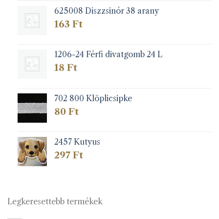
625008 Diszzsinór 38 arany
163
Ft
1206-24 Férfi divatgomb 24 L
18
Ft
702 800 Klöplicsipke
80
Ft
2457 Kutyus
297
Ft
Legkeresettebb termékek