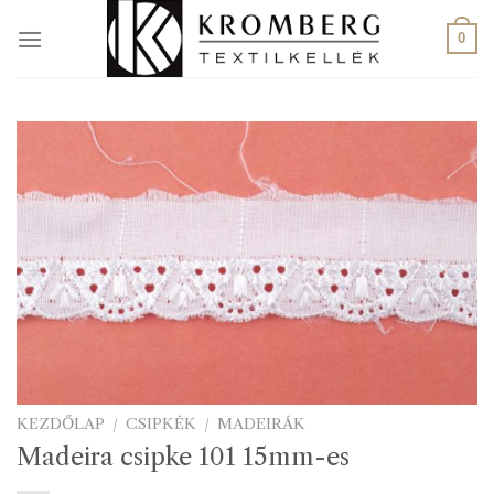
Skip
to
0
content
KEZDŐLAP
/
CSIPKÉK
/
MADEIRÁK
Madeira csipke 101 15mm-es