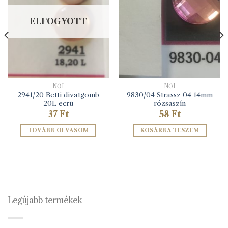
ELFOGYOTT
NŐI
NŐI
2941/20 Betti divatgomb
9830/04 Strassz 04 14mm
20L ecrü
rózsaszín
37
Ft
58
Ft
TOVÁBB OLVASOM
KOSÁRBA TESZEM
Legújabb termékek