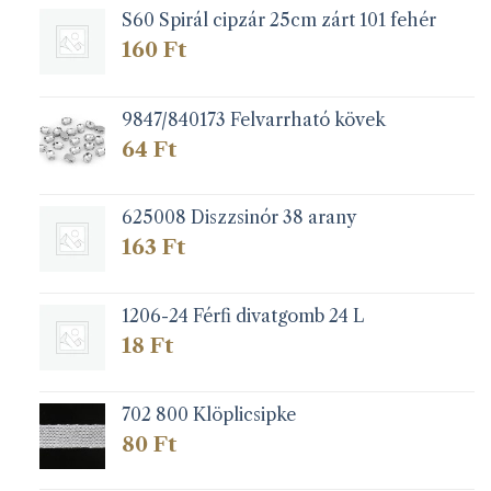
S60 Spirál cipzár 25cm zárt 101 fehér
160
Ft
9847/840173 Felvarrható kövek
64
Ft
625008 Diszzsinór 38 arany
163
Ft
1206-24 Férfi divatgomb 24 L
18
Ft
702 800 Klöplicsipke
80
Ft