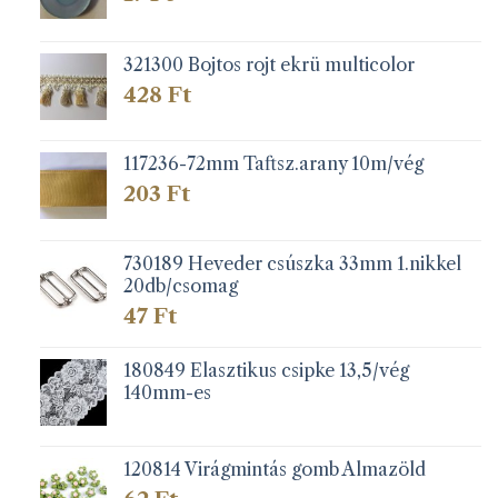
321300 Bojtos rojt ekrü multicolor
428
Ft
117236-72mm Taftsz.arany 10m/vég
203
Ft
730189 Heveder csúszka 33mm 1.nikkel
20db/csomag
47
Ft
180849 Elasztikus csipke 13,5/vég
140mm-es
120814 Virágmintás gomb Almazöld