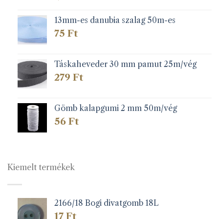
13mm-es danubia szalag 50m-es
75
Ft
Táskaheveder 30 mm pamut 25m/vég
279
Ft
Gömb kalapgumi 2 mm 50m/vég
56
Ft
Kiemelt termékek
2166/18 Bogi divatgomb 18L
17
Ft