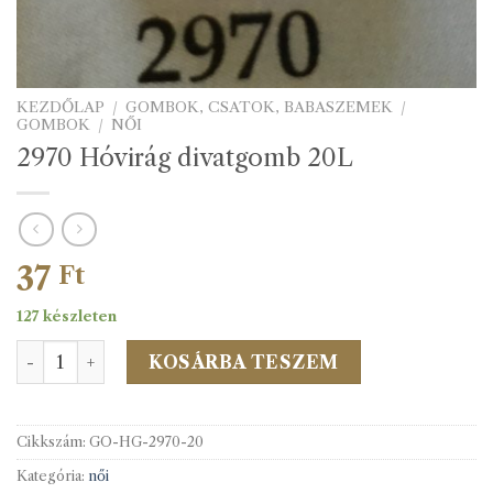
KEZDŐLAP
/
GOMBOK, CSATOK, BABASZEMEK
/
GOMBOK
/
NŐI
2970 Hóvirág divatgomb 20L
37
Ft
127 készleten
2970 Hóvirág divatgomb 20L mennyiség
KOSÁRBA TESZEM
Cikkszám:
GO-HG-2970-20
Kategória:
női