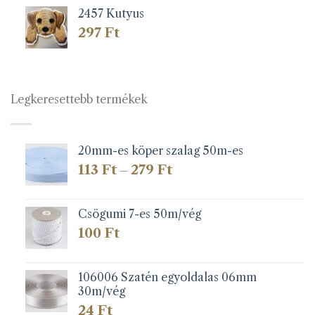
2457 Kutyus
297
Ft
Legkeresettebb termékek
20mm-es köper szalag 50m-es
Ártartomány:
113
Ft
279
Ft
–
113 Ft
-
279 Ft
Csögumi 7-es 50m/vég
100
Ft
106006 Szatén egyoldalas 06mm
30m/vég
24
Ft