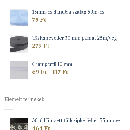
13mm-es danubia szalag 50m-es
75
Ft
Táskaheveder 30 mm pamut 25m/vég
279
Ft
Gumipertli 10 mm
Ártartomány:
69
Ft
117
Ft
–
69 Ft
-
117 Ft
Kiemelt termékek
3016 Hímzett tüllcsipke fehér 55mm-es
464
Ft