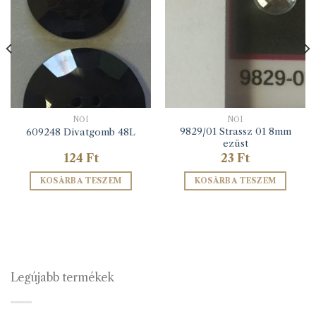
NŐI
NŐI
9829/01 Strassz 01 8mm
609248 Divatgomb 48L
ezüst
124
Ft
23
Ft
KOSÁRBA TESZEM
KOSÁRBA TESZEM
Legújabb termékek