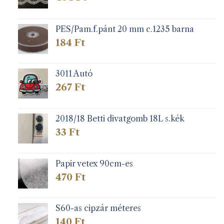
PES/Pam.f.pánt 20 mm c.1235 barna
184
Ft
3011 Autó
267
Ft
2018/18 Betti divatgomb 18L s.kék
33
Ft
Papir vetex 90cm-es
470
Ft
S60-as cipzár méteres
140
Ft