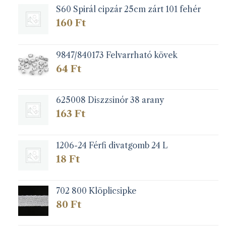
S60 Spirál cipzár 25cm zárt 101 fehér
160
Ft
9847/840173 Felvarrható kövek
64
Ft
625008 Diszzsinór 38 arany
163
Ft
1206-24 Férfi divatgomb 24 L
18
Ft
702 800 Klöplicsipke
80
Ft