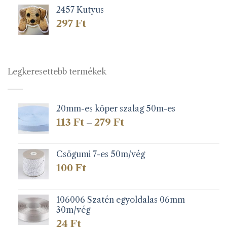
2457 Kutyus
297
Ft
Legkeresettebb termékek
20mm-es köper szalag 50m-es
Ártartomány:
113
Ft
279
Ft
–
113 Ft
-
279 Ft
Csögumi 7-es 50m/vég
100
Ft
106006 Szatén egyoldalas 06mm
30m/vég
24
Ft