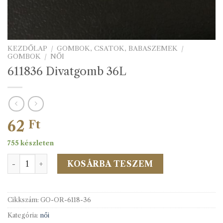
KEZDŐLAP
/
GOMBOK, CSATOK, BABASZEMEK
/
GOMBOK
/
NŐI
611836 Divatgomb 36L
62
Ft
755 készleten
611836 Divatgomb 36L mennyiség
KOSÁRBA TESZEM
Cikkszám:
GO-OR-6118-36
Kategória:
női