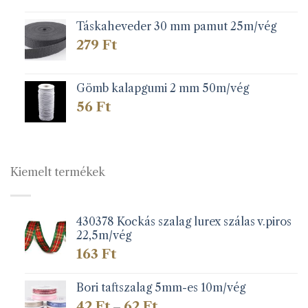
Táskaheveder 30 mm pamut 25m/vég
279
Ft
Gömb kalapgumi 2 mm 50m/vég
56
Ft
Kiemelt termékek
430378 Kockás szalag lurex szálas v.piros
22,5m/vég
163
Ft
Bori taftszalag 5mm-es 10m/vég
Ártartomány:
42
Ft
62
Ft
–