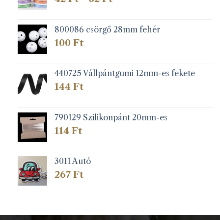
42 Ft
-
62 Ft
800086 csörgő 28mm fehér
100
Ft
440725 Vállpántgumi 12mm-es fekete
144
Ft
790129 Szilikonpánt 20mm-es
114
Ft
3011 Autó
267
Ft