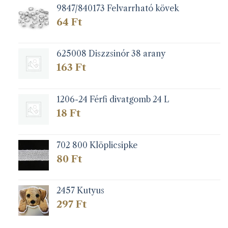
9847/840173 Felvarrható kövek
64
Ft
625008 Diszzsinór 38 arany
163
Ft
1206-24 Férfi divatgomb 24 L
18
Ft
702 800 Klöplicsipke
80
Ft
2457 Kutyus
297
Ft