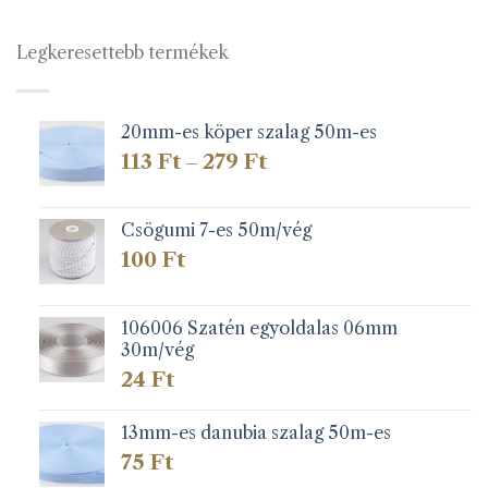
Legkeresettebb termékek
20mm-es köper szalag 50m-es
Ártartomány:
113
Ft
279
Ft
–
113 Ft
-
279 Ft
Csögumi 7-es 50m/vég
100
Ft
106006 Szatén egyoldalas 06mm
30m/vég
24
Ft
13mm-es danubia szalag 50m-es
75
Ft