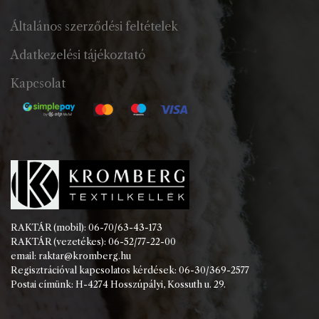
Általános szerződési feltételek
Adatkezelési tájékoztató
Kapcsolat
RAKTÁR (mobil): 06-70/63-43-173
RAKTÁR (vezetékes): 06-52/77-22-00
email: raktar@kromberg.hu
Regisztrációval kapcsolatos kérdések: 06-30/369-2577
Postai címünk: H-4274 Hosszúpályi, Kossuth u. 29.