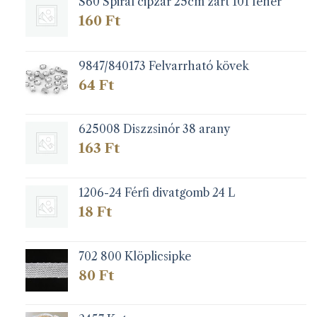
S60 Spirál cipzár 25cm zárt 101 fehér
160
Ft
9847/840173 Felvarrható kövek
64
Ft
625008 Diszzsinór 38 arany
163
Ft
1206-24 Férfi divatgomb 24 L
18
Ft
702 800 Klöplicsipke
80
Ft