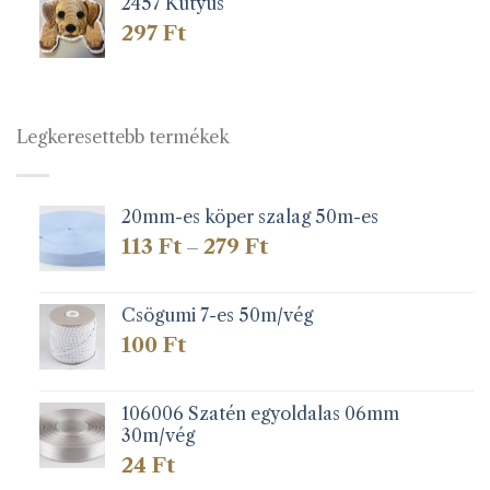
2457 Kutyus
297
Ft
Legkeresettebb termékek
20mm-es köper szalag 50m-es
Ártartomány:
113
Ft
279
Ft
–
113 Ft
-
279 Ft
Csögumi 7-es 50m/vég
100
Ft
106006 Szatén egyoldalas 06mm
30m/vég
24
Ft