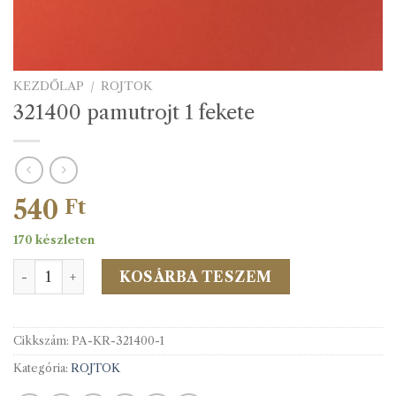
KEZDŐLAP
/
ROJTOK
321400 pamutrojt 1 fekete
540
Ft
170 készleten
321400 pamutrojt 1 fekete mennyiség
KOSÁRBA TESZEM
Cikkszám:
PA-KR-321400-1
Kategória:
ROJTOK