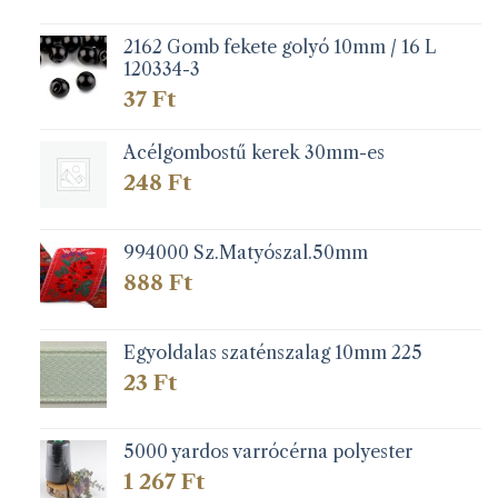
2162 Gomb fekete golyó 10mm / 16 L
120334-3
37
Ft
Acélgombostű kerek 30mm-es
248
Ft
994000 Sz.Matyószal.50mm
888
Ft
Egyoldalas szaténszalag 10mm 225
23
Ft
5000 yardos varrócérna polyester
1 267
Ft