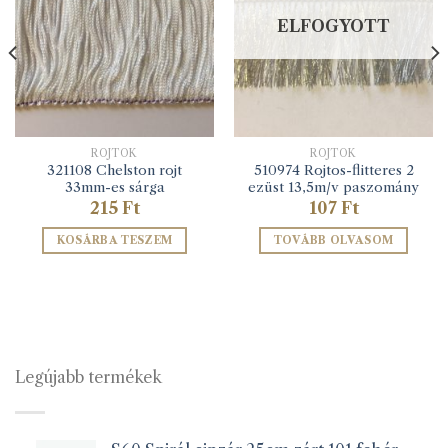
ELFOGYOTT
ROJTOK
ROJTOK
321108 Chelston rojt
510974 Rojtos-flitteres 2
33mm-es sárga
ezüst 13,5m/v paszomány
215
Ft
107
Ft
KOSÁRBA TESZEM
TOVÁBB OLVASOM
Legújabb termékek