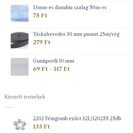
13mm-es danubia szalag 50m-es
75
Ft
Táskaheveder 30 mm pamut 25m/vég
279
Ft
Gumipertli 10 mm
Ártartomány:
69
Ft
117
Ft
–
69 Ft
-
117 Ft
Kiemelt termékek
2202 Fémgomb ezüst 32L/120255 25db
133
Ft