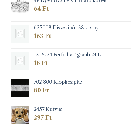
9847/840173 Felvarrható kövek
64
Ft
625008 Diszzsinór 38 arany
163
Ft
1206-24 Férfi divatgomb 24 L
18
Ft
702 800 Klöplicsipke
80
Ft
2457 Kutyus
297
Ft