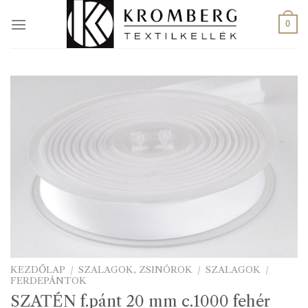
Skip
to
0
content
KEZDŐLAP
/
SZALAGOK, ZSINÓROK
/
SZALAGOK
/
FERDEPÁNTOK
SZATÉN f.pánt 20 mm c.1000 fehér