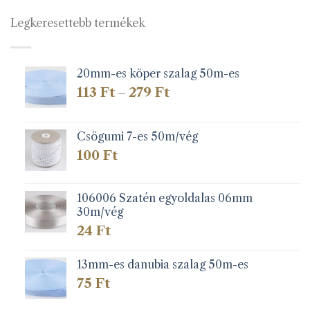
Legkeresettebb termékek
20mm-es köper szalag 50m-es
Ártartomány:
113
Ft
279
Ft
–
113 Ft
-
279 Ft
Csögumi 7-es 50m/vég
100
Ft
106006 Szatén egyoldalas 06mm
30m/vég
24
Ft
13mm-es danubia szalag 50m-es
75
Ft