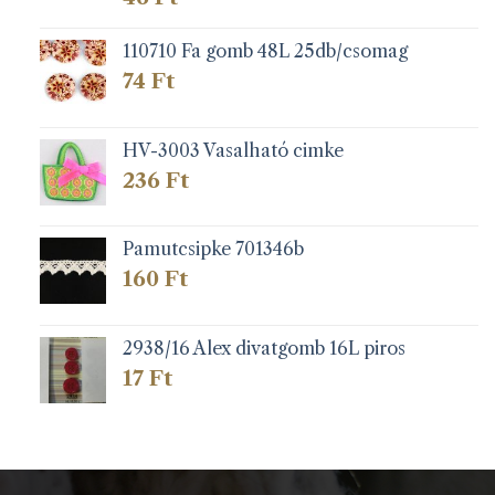
110710 Fa gomb 48L 25db/csomag
74
Ft
HV-3003 Vasalható cimke
236
Ft
Pamutcsipke 701346b
160
Ft
2938/16 Alex divatgomb 16L piros
17
Ft