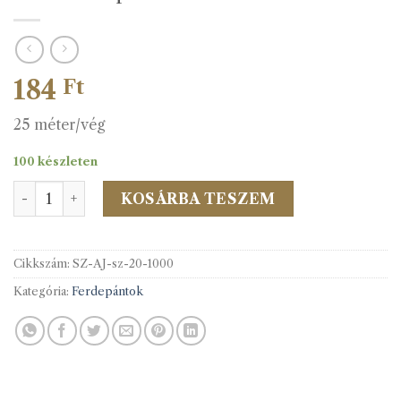
184
Ft
25 méter/vég
100 készleten
SZATÉN f.pánt 20 mm c.1000 fehér mennyiség
KOSÁRBA TESZEM
Cikkszám:
SZ-AJ-sz-20-1000
Kategória:
Ferdepántok