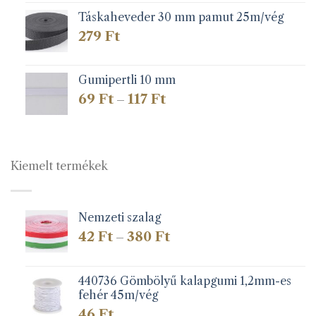
Táskaheveder 30 mm pamut 25m/vég
279
Ft
Gumipertli 10 mm
Ártartomány:
69
Ft
117
Ft
–
69 Ft
-
117 Ft
Kiemelt termékek
Nemzeti szalag
Ártartomány:
42
Ft
380
Ft
–
42 Ft
-
380 Ft
440736 Gömbölyű kalapgumi 1,2mm-es
fehér 45m/vég
46
Ft