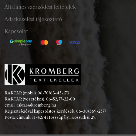
Általános szerződési feltételek
Adatkezelési tájékoztató
Kapcsolat
RAKTÁR (mobil): 06-70/63-43-173
RAKTÁR (vezetékes): 06-52/77-22-00
email: raktar@kromberg.hu
Regisztrációval kapcsolatos kérdések: 06-30/369-2577
Postai címünk: H-4274 Hosszúpályi, Kossuth u. 29.