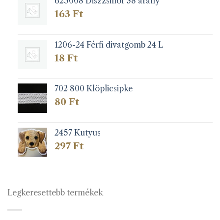
625008 Diszzsinór 38 arany
163
Ft
1206-24 Férfi divatgomb 24 L
18
Ft
702 800 Klöplicsipke
80
Ft
2457 Kutyus
297
Ft
Legkeresettebb termékek