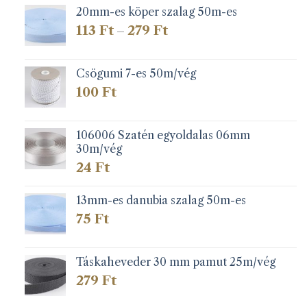
20mm-es köper szalag 50m-es
Ártartomány:
113
Ft
279
Ft
–
113 Ft
-
279 Ft
Csögumi 7-es 50m/vég
100
Ft
106006 Szatén egyoldalas 06mm
30m/vég
24
Ft
13mm-es danubia szalag 50m-es
75
Ft
Táskaheveder 30 mm pamut 25m/vég
279
Ft