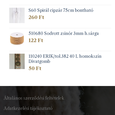
-
108 Ft
S60 Spirál cipzár 75cm bontható
260
Ft
510680 Sodrott zsinór 3mm h.sárga
122
Ft
110240 ERIK/tol.382 40 L homokszín
Divatgomb
50
Ft
Általános szerződési feltételek
Adatkezelési tájékoztató