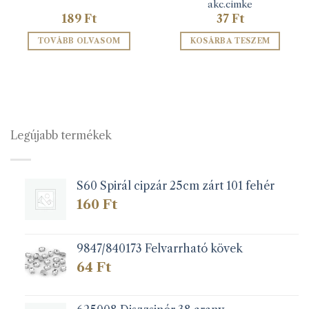
akc.cimke
189
Ft
37
Ft
TOVÁBB OLVASOM
KOSÁRBA TESZEM
Legújabb termékek
S60 Spirál cipzár 25cm zárt 101 fehér
160
Ft
9847/840173 Felvarrható kövek
64
Ft