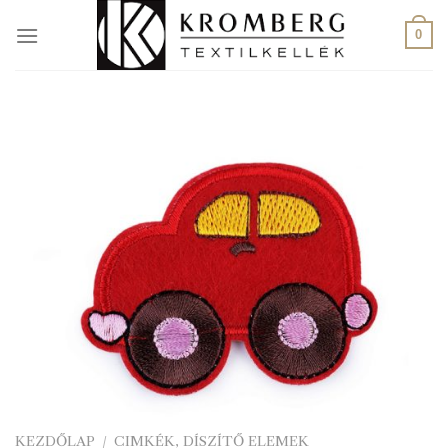
Skip
to
0
content
KEZDŐLAP
/
CIMKÉK, DÍSZÍTŐ ELEMEK