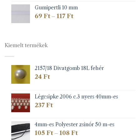
Gumipertli 10 mm
Ártartomány:
69
Ft
117
Ft
–
69 Ft
-
117 Ft
Kiemelt termékek
2157/18 Divatgomb 18L fehér
24
Ft
Légcsipke 2006 c.3 nyers 40mm-es
237
Ft
4mm-es Polyester zsinór 50 m-es
Ártartomány:
105
Ft
108
Ft
–
105 Ft