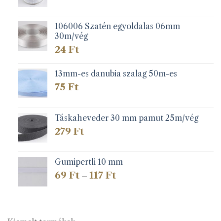
106006 Szatén egyoldalas 06mm
30m/vég
24
Ft
13mm-es danubia szalag 50m-es
75
Ft
Táskaheveder 30 mm pamut 25m/vég
279
Ft
Gumipertli 10 mm
Ártartomány:
69
Ft
117
Ft
–
69 Ft
-
117 Ft