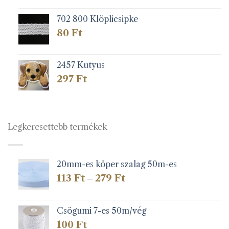
702 800 Klöplicsipke
80
Ft
2457 Kutyus
297
Ft
Legkeresettebb termékek
20mm-es köper szalag 50m-es
Ártartomány:
113
Ft
279
Ft
–
113 Ft
-
279 Ft
Csögumi 7-es 50m/vég
100
Ft