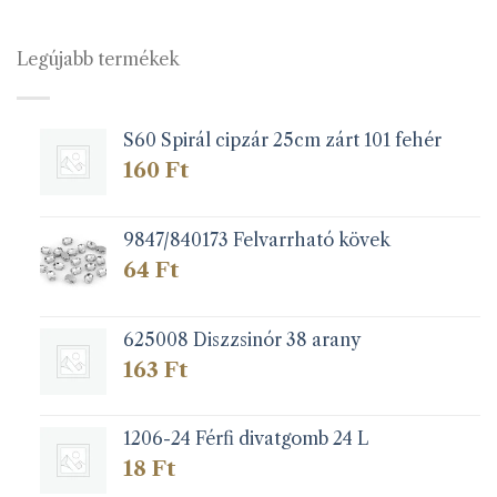
több
több
variációja
variációja
van.
van.
Legújabb termékek
A
A
változatok
változatok
a
a
S60 Spirál cipzár 25cm zárt 101 fehér
termékoldalon
termékoldalon
választhatók
választhatók
160
Ft
ki
ki
9847/840173 Felvarrható kövek
64
Ft
625008 Diszzsinór 38 arany
163
Ft
1206-24 Férfi divatgomb 24 L
18
Ft