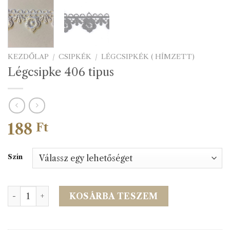
KEZDŐLAP
/
CSIPKÉK
/
LÉGCSIPKÉK ( HÍMZETT)
Légcsipke 406 tipus
188
Ft
Szín
Légcsipke 406 tipus mennyiség
KOSÁRBA TESZEM