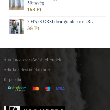
50m/vég
163
Ft
2047/28 ORSI divatgomb piros 28L
38
Ft
Általános szerződési feltételek
Adatkezelési tájékoztató
Kapcsolat