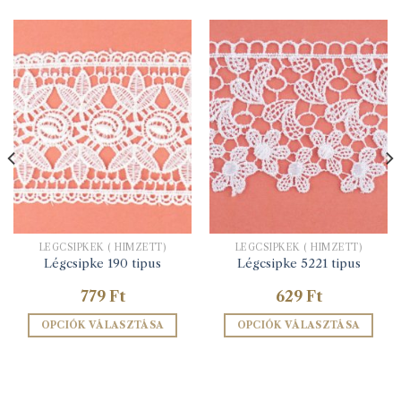
LÉGCSIPKÉK ( HÍMZETT)
LÉGCSIPKÉK ( HÍMZETT)
Légcsipke 190 tipus
Légcsipke 5221 tipus
779
Ft
629
Ft
OPCIÓK VÁLASZTÁSA
OPCIÓK VÁLASZTÁSA
Ennek
Ennek
a
a
terméknek
terméknek