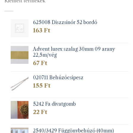
Kiemelt termékek
625008 Diszzsinór 52 bordó
163
Ft
Advent lurex szalag 30mm 09 arany
22,5m/vég
67
Ft
020711 Behúzócsipesz
155
Ft
5242 Fa divatgomb
22
Ft
2540/3429 Függönybehúzó (40mm)