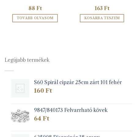
88
Ft
163
Ft
TOVÁBB OLVASOM
KOSÁRBA TESZEM
Legújabb termékek
S60 Spirál cipzár 25cm zárt 101 fehér
160
Ft
9847/840173 Felvarrható kövek
64
Ft