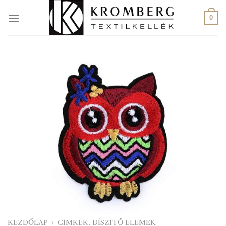
Skip
to
0
content
KEZDŐLAP
/
CIMKÉK, DÍSZÍTŐ ELEMEK