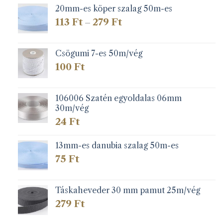
20mm-es köper szalag 50m-es
Ártartomány:
113
Ft
279
Ft
–
113 Ft
-
279 Ft
Csögumi 7-es 50m/vég
100
Ft
106006 Szatén egyoldalas 06mm
30m/vég
24
Ft
13mm-es danubia szalag 50m-es
75
Ft
Táskaheveder 30 mm pamut 25m/vég
279
Ft