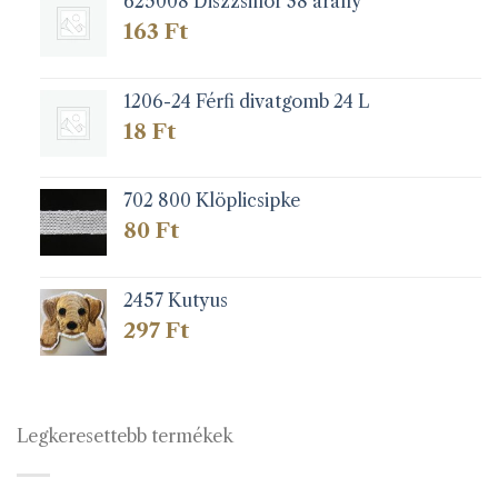
625008 Diszzsinór 38 arany
163
Ft
1206-24 Férfi divatgomb 24 L
18
Ft
702 800 Klöplicsipke
80
Ft
2457 Kutyus
297
Ft
Legkeresettebb termékek