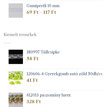
Gumipertli 10 mm
Ártartomány:
69
Ft
117
Ft
–
69 Ft
-
117 Ft
Kiemelt termékek
180997 Tüllcsipke
58
Ft
120606-4 Gyerekgomb autó zöld 50db/cs
41
Ft
412013 paszomány lurex
328
Ft